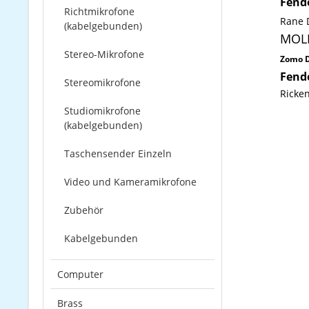
Fend
Richtmikrofone
Rane 
(kabelgebunden)
MOL
Stereo-Mikrofone
Zomo D
Fend
Stereomikrofone
Ricke
Studiomikrofone
(kabelgebunden)
Taschensender Einzeln
Video und Kameramikrofone
Zubehör
Kabelgebunden
Computer
Brass