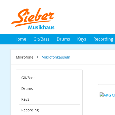
 Hauptinhalt springen
Zur Suche springen
Zur Hauptnavigation springen
Home
Git/Bass
Drums
Keys
Recording
Mikrofone
Mikrofonkapseln
Git/Bass
Drums
Keys
Recording