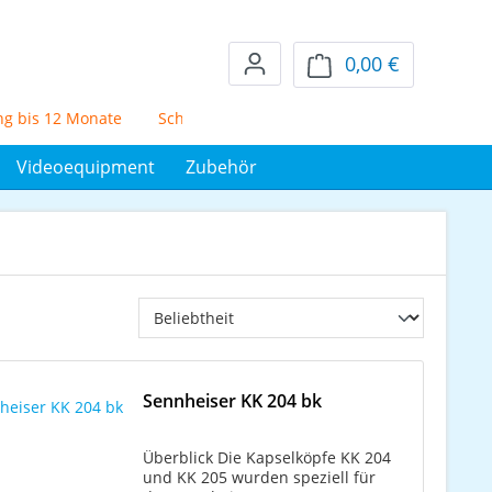
0,00 €
Warenkorb en
s 12 Monate
Schufafreier Mietkauf über 72 Monate
5% Sko
Videoequipment
Zubehör
Sennheiser KK 204 bk
Überblick Die Kapselköpfe KK 204
und KK 205 wurden speziell für