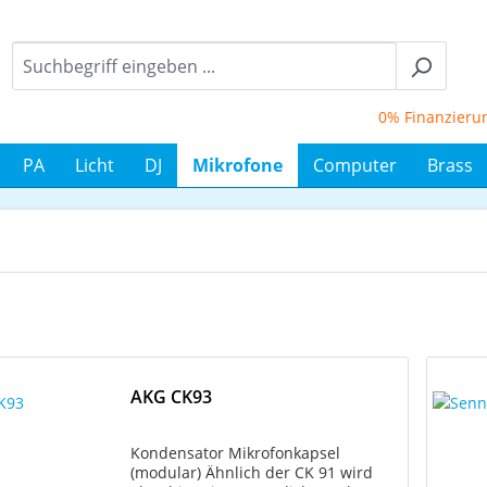
0% Finanzierung bi
PA
Licht
DJ
Mikrofone
Computer
Brass
AKG CK93
Kondensator Mikrofonkapsel
(modular) Ähnlich der CK 91 wird