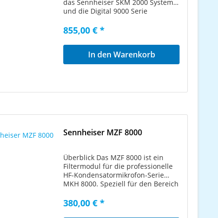
das Sennheiser SKM 2000 System
und die Digital 9000 Serie
entwickelt. Besonderen Wert
wurde auf die weitere Dämpfung
855,00 € *
von Popplauten und
Griffgeräuschen, einen extrem
In den Warenkorb
niedrigen Eigengeräuschpegel und
die Servicefreundlichkeit gelegt.
Beide Kapselköpfe besitzen einen
integrierten Poppschutz aus
Schaumstoff. Die
Schaumstoffporen besitzen eine
stark vergrößerte Oberfläche und
können extreme Feuchtigkeit von
der Kapsel fernhalten. Neumann-
Sennheiser MZF 8000
Mikrofonmodul für SKM 2000 und
SKM 9000, Kondensator, Niere,
schwarz
Überblick Das MZF 8000 ist ein
Filtermodul für die professionelle
HF-Kondensatormikrofon-Serie
MKH 8000. Speziell für den Bereich
Broadcast und Film konzipiert,
filtert es Störungen durch
380,00 € *
Infraschall - tieffrequente