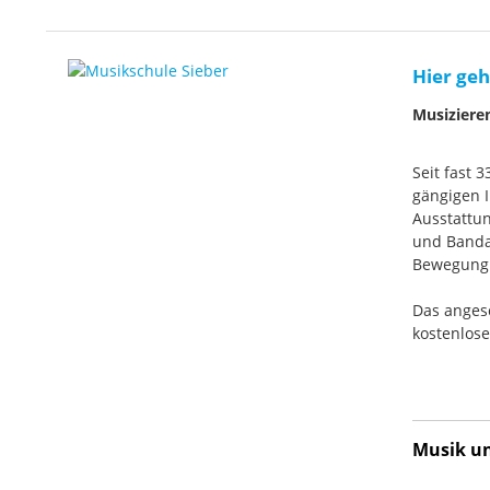
Hier geh
Musiziere
Seit fast 
gängigen I
Ausstattun
und Banda
Bewegung. 
Das anges
kostenlos
Musik und