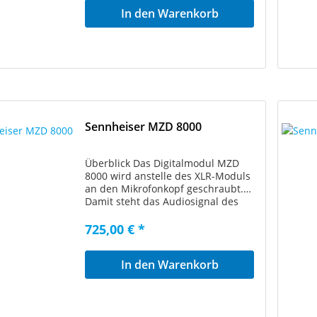
stabile Korbkonstruktion Sehr hohe
In den Warenkorb
Windgeräuschdämpfung bei
Außenübertragungen Technische
Daten Länge: 39 mm Durchmesser:
10 mm Windschutzkorb für MZS
20-1, passend für MKH 20, MKH 40
und MKH 50
Sennheiser MZD 8000
Überblick Das Digitalmodul MZD
8000 wird anstelle des XLR-Moduls
an den Mikrofonkopf geschraubt.
Damit steht das Audiosignal des
MKH 8020 (Kugel), MKH 8040
(Niere) und MKH 8050 (Superniere)
725,00 € *
digital zur Verfügung. Durch die
Wandlung direkt hinter dem
In den Warenkorb
Mikrofonkopf wird der klare,
warme und impulsfreudige Klang
der Mikrofone verlustfrei in die
digitale Welt übersetzt.
Kabelverluste, Störungen durch