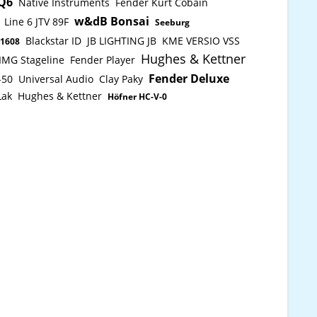
 Q6
Native Instruments
Fender Kurt Cobain
SKM 9000, Kondensator,
w&dB Bonsai
Line 6 JTV 89F
Superniere, nickel
Seeburg
Blackstar ID
JB LIGHTING JB
KME VERSIO VSS
1608
Hughes & Kettner
IMG Stageline
Fender Player
Fender Deluxe
-50
Universal Audio
Clay Paky
Lak
Hughes & Kettner
Höfner HC-V-0