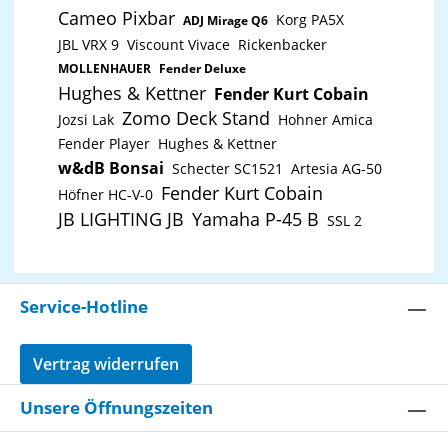
Cameo Pixbar
Korg PA5X
ADJ Mirage Q6
JBL VRX 9
Viscount Vivace
Rickenbacker
MOLLENHAUER
Fender Deluxe
Hughes & Kettner
Fender Kurt Cobain
Zomo Deck Stand
Jozsi Lak
Hohner Amica
Fender Player
Hughes & Kettner
w&dB Bonsai
Schecter SC1521
Artesia AG-50
Fender Kurt Cobain
Höfner HC-V-0
JB LIGHTING JB
Yamaha P-45 B
SSL 2
Service-Hotline
Vertrag widerrufen
Unsere Öffnungszeiten