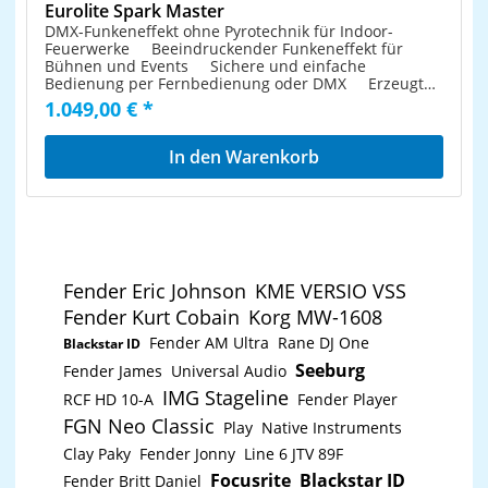
Eurolite Spark Master
DMX-Funkeneffekt ohne Pyrotechnik für Indoor-
Feuerwerke Beeindruckender Funkeneffekt für
Bühnen und Events Sichere und einfache
Bedienung per Fernbedienung oder DMX Erzeugt
bis zu 5 Meter hohe Sprühfontänen mit einem
1.049,00 € *
Spezialgranulat Nutzt umweltfreundliches und
kostengünstiges Granulat Keine Pyrotechnik, daher
keine Genehmigung zum Betrieb erforderlich
In den Warenkorb
Granulat zum Nachfüllen als Zubehör erhältlich
Eine Füllung ermöglicht 10-15 Minuten Effekt
Austrittshöhe einstellbar zwischen 1-5 Meter
Handlicher Funksender WRC-9 zur gleichzeitigen
Steuerung mehrerer Maschinen Zusätzlich mit
Kabelfernbedienung DMX-Schnittstelle mit 3-
poligen Anschlüssen Steuereinheit mit Display und
Fender Eric Johnson
KME VERSIO VSS
4 Bedientasten Temperatursensor und
Überstromschutz integriert
Fender Kurt Cobain
Korg MW-1608
Selbstreinigungsfunktion Robustes Metallgehäuse
Fender AM Ultra
Rane DJ One
Transportcase als Zubehör erhältlich
Blackstar ID
Netzanschluss mit Durchschleifausgang über P-Con-
Seeburg
Fender James
Universal Audio
Buchse Ausstoßweite: ca. 5 m Ansteuerung:
IMG Stageline
Funkfernsteuerung Ansteuerung: Kabelgebundene
RCF HD 10-A
Fender Player
Fernsteuerung Ansteuerung: DMX
FGN Neo Classic
Play
Native Instruments
Clay Paky
Fender Jonny
Line 6 JTV 89F
Focusrite
Blackstar ID
Fender Britt Daniel