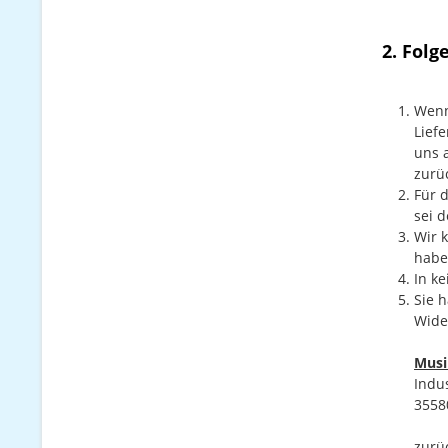
2. Folg
Wenn
Lief
uns 
zurü
Für 
sei 
Wir 
habe
In k
Sie 
Wide
Musi
Indus
3558
zurü