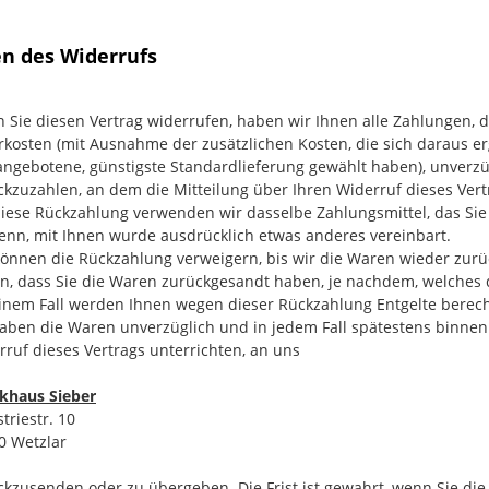
en des Widerrufs
 Sie diesen Vertrag widerrufen, haben wir Ihnen alle Zahlungen, di
erkosten (mit Ausnahme der zusätzlichen Kosten, die sich daraus er
angebotene, günstigste Standardlieferung gewählt haben), unverz
ckzuzahlen, an dem die Mitteilung über Ihren Widerruf dieses Vert
diese Rückzahlung verwenden wir dasselbe Zahlungsmittel, das Sie 
denn, mit Ihnen wurde ausdrücklich etwas anderes vereinbart.
können die Rückzahlung verweigern, bis wir die Waren wieder zurü
n, dass Sie die Waren zurückgesandt haben, je nachdem, welches de
einem Fall werden Ihnen wegen dieser Rückzahlung Entgelte berec
haben die Waren unverzüglich und in jedem Fall spätestens binne
rruf dieses Vertrags unterrichten, an uns
khaus Sieber
triestr. 10
0 Wetzlar
ckzusenden oder zu übergeben. Die Frist ist gewahrt, wenn Sie die