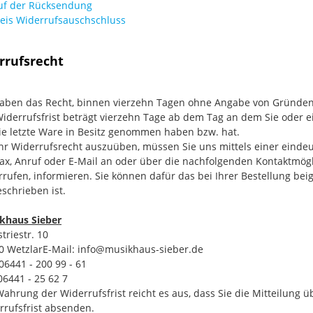
uf der Rücksendung
eis Widerrufsauschschluss
rrufsrecht
haben das Recht, binnen vierzehn Tagen ohne Angabe von Gründen 
Widerrufsfrist beträgt vierzehn Tage ab dem Tag an dem Sie oder ei
 die letzte Ware in Besitz genommen haben bzw. hat.
r Widerrufsrecht auszuüben, müssen Sie uns mittels einer eindeuti
fax, Anruf oder E-Mail an oder über die nachfolgenden Kontaktmögli
rrufen, informieren. Sie können dafür das bei Ihrer Bestellung be
schrieben ist.
khaus Sieber
triestr. 10
0 WetzlarE-Mail: info@musikhaus-sieber.de
 06441 - 200 99 - 61
06441 - 25 62 7
Wahrung der Widerrufsfrist reicht es aus, dass Sie die Mitteilung 
rrufsfrist absenden.