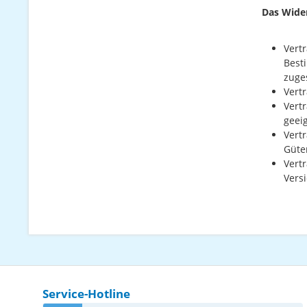
Das Wider
Vertr
Best
zuge
Vert
Vert
geei
Vert
Güte
Vert
Vers
Service-Hotline