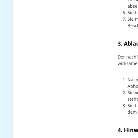
abse
Sie 
Sie 
Besc
3. Abl
Der nachf
wirksame
Nach
Abhol
Sie 
steh
Sie 
dem 
4. Hin