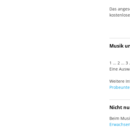
Das anges
kostenlos
Musik und
1 ... 2 ... 
Eine Auswa
Weitere In
Probeunter
Nicht nu
Beim Musiz
Erwachsen