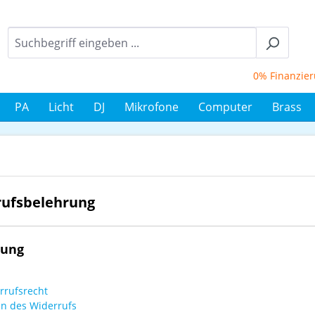
0% Finanzierung 
PA
Licht
DJ
Mikrofone
Computer
Brass
rufsbelehrung
rung
rrufsrecht
en des Widerrufs