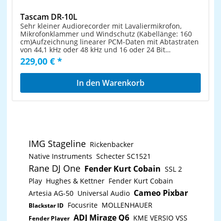
Tascam DR-10L
Sehr kleiner Audiorecorder mit Lavaliermikrofon,
Mikrofonklammer und Windschutz (Kabellänge: 160
cm)Aufzeichnung linearer PCM-Daten mit Abtastraten
von 44,1 kHz oder 48 kHz und 16 oder 24 Bit
AuflösungNutzt eine Micro-SD- oder Micro-SDHC-
229,00 € *
Karte als Aufnahmemedium (bis 32
GByte)Aufnahmeformat: WAV (kompatibel mit BWF-
Format)Schaltbarer Limiter zur Vermeidung von
In den Warenkorb
ÜbersteuerungSchaltbares Trittschallfilter, um
unerwünschte Tiefenanteile zu
unterdrückenAufnahmepegel wählbar zwischen
Niedrig, Mittel, Hoch und Hoch+Automatische
Aussteuerung verfügbarDualaufnahmefunktion
erstellt bei Bedarf zur gleichen Zeit zwei
Aufnahmedateien mit unterschiedlichem
IMG Stageline
Aufnahmepegel, um im Fall von Übersteuerung auf
Rickenbacker
eine verzerrungsfreie Datei zurückgreifen zu
Native Instruments
Schecter SC1521
könnenSchiebeknopf zum Starten der Aufnahme und
Rane DJ One
Sperrfunktion, um Fehlbedienung während der
Fender Kurt Cobain
SSL 2
Aufnahme zu verhindernAutomatisches Schließen der
Play
Hughes & Kettner
Fender Kurt Cobain
Aufnahmedatei, um bei Störungen den Verlust bereits
aufgezeichneter Daten zu verhindernEingebaute Uhr
Cameo Pixbar
Artesia AG-50
Universal Audio
erlaubt es, Zeitinformationen in BWF-Dateien zu
Focusrite
MOLLENHAUER
Blackstar ID
speichern praktisch beim Nachbearbeiten und
SuchenBei Bedarf kann der Recorder eine Aufnahme
ADJ Mirage Q6
KME VERSIO VSS
Fender Player