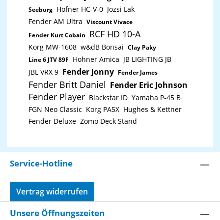
automatisch in bestimmten zeitlichen Intervallen
Höfner HC-V-0
Jozsi Lak
(etwa 15 Minuten) mit einer neuen Datei
Seeburg
fortsetzenWiedergabefunktion ermöglicht das
Fender AM Ultra
Viscount Vivace
sofortige Überprüfen von
RCF HD 10-A
AufnahmenKopfhörerausgangKontrastreiches, gut
Fender Kurt Cobain
ablesbares OLED-DisplayMicro-USB-Anschluss für
Korg MW-1608
w&dB Bonsai
Clay Paky
einfachen Dateiaustausch mit einem
ComputerMindestens 10 Stunden Aufnahmezeit mit
Hohner Amica
JB LIGHTING JB
Line 6 JTV 89F
einer einzelnen AAA-Alkaline-Batterie
Fender Jonny
JBL VRX 9
(Evolta)Einstellungen können als einer Textdatei auf
Fender James
einem Computer erstellt und anschließend per USB
Fender Britt Daniel
Fender Eric Johnson
auf den Recorder übertragen werdenFirmware-
Fender Player
Aktualisierung über die Speicherkarte möglichIm
Blackstar ID
Yamaha P-45 B
Lieferumfang enthalten: Gürtelclip,Etui für Gerät und
FGN Neo Classic
Korg PA5X
Hughes & Kettner
Zubehör
Fender Deluxe
Zomo Deck Stand
Service-Hotline
Vertrag widerrufen
Unsere Öffnungszeiten