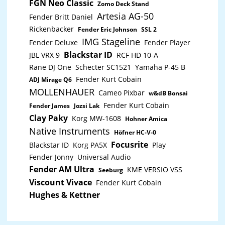
Standardbass Register 4 Größe (Höhe x Breite) 45 cm x
Grundlage, um Musik verstehen zu lernen. Musik ist
FGN Neo Classic
Zomo Deck Stand
20 cm Gewicht 10,6 kg Trageriemen Ergoline
eine universelle Sprache, die alle gleich stellt. Das
Artesia AG-50
Trageriemen Koffer Koffer
Fender Britt Daniel
Akkordeon mit seinen vielfältigen Wurzeln und
kulturellen Einflüssen bietet eine ideale Grundlage für
Rickenbacker
Fender Eric Johnson
SSL 2
Austausch und Integration. Ergonomische
IMG Stageline
Konstruktion: Entwickelt für optimalen Spielkomfort
Fender Deluxe
Fender Player
für Kinder von 4 7 Jahren. Geringes Gewicht nur 2950
Blackstar ID
JBL VRX 9
RCF HD 10-A
g: Durch Einsatz innovativer Materialien. Click and
Play-System: Das HOHNER XS ist dank des neuen Click
Rane DJ One
Schecter SC1521
Yamaha P-45 B
and Play-Tragesystems einfach anzulegen. Robuste
Fender Kurt Cobain
ADJ Mirage Q6
Bauweise: Gehäuse und Innenkonstruktion aus
strapazierfähigem Kunststoff. Verstellbare
MOLLENHAUER
Cameo Pixbar
w&dB Bonsai
Handschlaufe: Für Kinder Erwachsene gleichermaßen
Fender Kurt Cobain
Fender James
Jozsi Lak
angenehm spielbar.
Clay Paky
Korg MW-1608
Hohner Amica
Native Instruments
Höfner HC-V-0
Focusrite
Blackstar ID
Korg PA5X
Play
Fender Jonny
Universal Audio
Fender AM Ultra
KME VERSIO VSS
Seeburg
Viscount Vivace
Fender Kurt Cobain
Hughes & Kettner