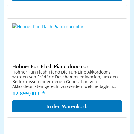
hochwertigen Gigbag für den praktischen Transport,
sowie mit leichtgewichtigen, atmungsaktiven
Trageriemen. So bietet diese AMICA noch mehr Spaß
und Ausdrucksmöglichkeit beim Einsatz in
Musikgruppen, Band oder Solo-Spiel. Für
unterschiedlichste Musikrichtungen für Zuhause oder
auf der Bühne.e. III chörig34 Melodietasten72
BassknöpfeBassriemen mit Rändelschraube5
DiskantregisterInkl. komfortablem GigbagInkl.
TextiltrageriemenGewicht: 8 kgFarbe: blau
Hohner Fun Flash Piano duocolor
Hohner Fun Flash Piano Die Fun-Line Akkordeons
wurden von Frédéric Deschamps entworfen, um den
Bedürfnissen einer neuen Generation von
Akkordeonisten gerecht zu werden, welche täglich
ihre musikalischen Fähigkeiten verbessern möchten.
12.899,00 € *
Die Hauptvorteile dieser Akkordeon-Reihe sind die
Ergonomie, das Aussehen, der Klang, die Elastizität
der Tastaturen, die Kompression des Balgs und das
In den Warenkorb
geringe Gewicht. Das Image des Akkordeons
entwickelte sich in den letzten Jahren immer weiter.
Es ist mittlerweile ebenso Teil der populären
Musikwelt wie z.B. die Gitarre oder das Schlagzeug.
Deshalb wird die Fun Line individuell für die Künstler