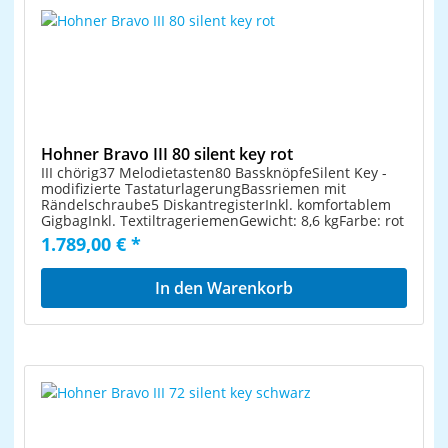
Hohner Bravo III 80 silent key rot
III chörig37 Melodietasten80 BassknöpfeSilent Key -
modifizierte TastaturlagerungBassriemen mit
Rändelschraube5 DiskantregisterInkl. komfortablem
GigbagInkl. TextiltrageriemenGewicht: 8,6 kgFarbe: rot
1.789,00 € *
In den Warenkorb