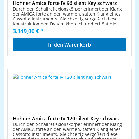
Hohner Amica forte IV 96 silent Key schwarz
Durch den Schallreflexionskörper erinnert der Klang
der AMICA forte an den warmen, satten Klang eines
Cassotto Instruments. Gleichzeitig vergößert diese
Konstruktion den Dynamikbereich und erhöht die
Tonstabilität. Die Tastaturlagerung der AMICA forte
3.149,00 € *
mit einem geringen Tastenhub beschert dem
Akkordeonisten eine ermüdungsfreiere und fast
geräuschlose Tastatur. Die Registerdrücker mit ihrer
In den Warenkorb
sensitiven Oberfläche bieten dem Spieler ein
angenehmes und treffsicheres Gefühl bei
Registerwechseln. Die eloxierte Bassmechanik
garantiert nahezu verschleißfreies Gleiten der
Fingerschieber. Abgerundet wird die AMICA forte
Serie durch ein stabiles Gigbag mit ergonomisch
geformtem Griff. Standard Stimmplatten Qualität37
Tönechromatisch37 Pianotastentiefster Ton Fhöchster
Ton F4 Chöre11 Klangfarben11 Register96
Standardbässe4 Standardbass Chöre3 Standardbass
RegisterGröße 44 cm x 18,5 cm (Höhe x Breite)Gewicht
9,1 kginkl. Trageriemen und Gigbag
Hohner Amica forte IV 120 silent Key schwarz
Durch den Schallreflexionskörper erinnert der Klang
der AMICA forte an den warmen, satten Klang eines
Cassotto Instruments. Gleichzeitig vergößert diese