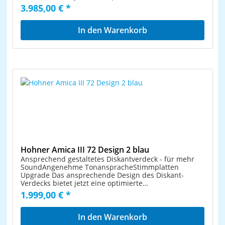
Klangabstrahlung mit mehr Dynamik. Diese
3.985,00 € *
Stimmplatten ermöglichen dem Spieler dieser AMICA
eine aufgewertete und angenehme Tonansprache - in
den höchsten und tiefsten Tonlagen - für sein Spiel zu
In den Warenkorb
nutzen. Ausgestattet ist die AMICA mit einem
hochwertigen Gigbag für den praktischen Transport,
sowie mit leichtgewichtigen, atmungsaktiven
Trageriemen. So bietet diese AMICA noch mehr Spaß
und Ausdrucksmöglichkeit beim Einsatz in
Musikgruppen, Band oder Solo-Spiel. Für
unterschiedlichste Musikrichtungen für Zuhause oder
auf der Bühne. III chörig34 Melodietasten72
BassknöpfeBassriemen mit Rändelschraube5
Diskantregister3 BassregisterInkl. komfortablen
GigbagInkl. TextiltrageriemenGewicht. 8 KgFarbe
customized Orange Metallic
Hohner Amica III 72 Design 2 blau
Ansprechend gestaltetes Diskantverdeck - für mehr
SoundAngenehme TonanspracheStimmplatten
Upgrade Das ansprechende Design des Diskant-
Verdecks bietet jetzt eine optimierte
Klangabstrahlung mit mehr Dynamik. Diese
1.999,00 € *
Stimmplatten ermöglichen dem Spieler dieser AMICA
eine aufgewertete und angenehme Tonansprache - in
den höchsten und tiefsten Tonlagen - für sein Spiel zu
In den Warenkorb
nutzen. Ausgestattet ist die AMICA mit einem