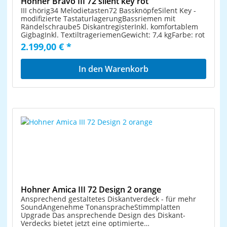
Hohner Bravo III 72 silent key rot
III chörig34 Melodietasten72 BassknöpfeSilent Key -
modifizierte TastaturlagerungBassriemen mit
Rändelschraube5 DiskantregisterInkl. komfortablem
GigbagInkl. TextiltrageriemenGewicht: 7,4 kgFarbe: rot
2.199,00 € *
In den Warenkorb
Hohner Amica III 72 Design 2 orange
Ansprechend gestaltetes Diskantverdeck - für mehr
SoundAngenehme TonanspracheStimmplatten
Upgrade Das ansprechende Design des Diskant-
Verdecks bietet jetzt eine optimierte