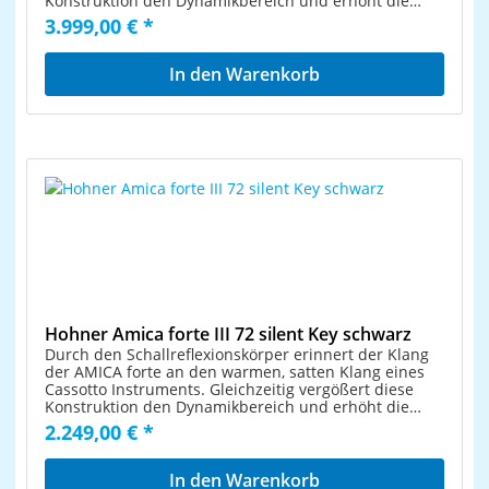
Konstruktion den Dynamikbereich und erhöht die
Tonstabilität. Die Tastaturlagerung der AMICA forte
3.999,00 € *
mit einem geringen Tastenhub beschert dem
Akkordeonisten eine ermüdungsfreiere und fast
geräuschlose Tastatur. Die Registerdrücker mit ihrer
In den Warenkorb
sensitiven Oberfläche bieten dem Spieler ein
angenehmes und treffsicheres Gefühl bei
Registerwechseln. Die eloxierte Bassmechanik
garantiert nahezu verschleißfreies Gleiten der
Fingerschieber. Abgerundet wird die AMICA forte
Serie durch ein stabiles Gigbag mit ergonomisch
geformtem Griff. Standard Stimmplatten Qualität41
Tönechromatisch41 Pianotastentiefster Ton Fhöchster
Ton A4 Chöre11 Klangfarben11 Register120
Standardbässe4 Standardbass Chöre3 Standardbass
RegisterGröße 48 cm x 18,5 cm (Höhe x Breite)Gewicht
9,8 kginkl. Trageriemen und Gigbag
Hohner Amica forte III 72 silent Key schwarz
Durch den Schallreflexionskörper erinnert der Klang
der AMICA forte an den warmen, satten Klang eines
Cassotto Instruments. Gleichzeitig vergößert diese
Konstruktion den Dynamikbereich und erhöht die
Tonstabilität. Die Tastaturlagerung der AMICA forte
2.249,00 € *
mit einem geringen Tastenhub beschert dem
Akkordeonisten eine ermüdungsfreiere und fast
geräuschlose Tastatur. Die Registerdrücker mit ihrer
In den Warenkorb