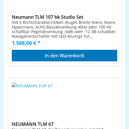
ungekannte Gestaltungsfreiheit in Mix und Post-
Production.
Neumann TLM 107 bk Studio Set
mit 5 Richtcharakteristiken (Kugel, Breite Niere, Niere,
Hyperniere, Acht) Bassabsenkung 40Hz oder 100 Hz
schaltbar Pegelabsenkung -6dB oder -12 dB schaltber
Navigationsschalter mit LED-Anzeige für
Richtcharakteristik PAD und Vordämpfung
1.588,00 € *
Grenzschalldruckpegel 141 dB (153db bei -12 dB Pad)
Ersatzgeräuschpegel A-bewertet: 10 dB-A
Durchmesser: 64 mm Länge: 145 mm Gewicht: 445 g
In den Warenkorb
Farbe: Schwarz inkl. Neumann EA 4 bk Elastische
Aufhängung Klassische Proportionen mit
sympathischem Styling und frischen Ideen das TLM
107 verkörpert voll und ganz die Neumann-
Philosophie: Innovation aus Tradition. Fernab jeder
Vintage- oder Retro-Nostalgie präsentiert sich das
TLM 107 als selbstbewusst-modernes Studiomikrofon
mit Referenzcharakter. Sein enormes
Leistungsspektrum und die hohe
Abbildungspräzision, ganz nah am Original, machen
das TLM 107 universell einsetzbar und eröffnen
ungekannte Gestaltungsfreiheit in Mix und Post-
Production.
NEUMANN TLM 67