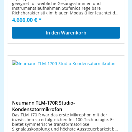
geeignet für weibliche Gesangsstimmen und
Instrumentalaufnahmen Stufenlos regelbare
Richcharakteristik im blauen Modus (Hier leuchtet der
Mikrofonkorb in blau) Class-A zero feedback
4.666,00 € *
Verstärker Elastische Aufhängung und Pop Filter sind
in das Mikrofon integriert incl. separatem Netzgerät
In den Warenkorb
Neumann TLM-170R Studio-
Kondensatormikrofon
Das TLM 170 R war das erste Mikrophon mit der
inzwischen so erfolgreichen fet-100-Technologie. Es
bietet symmetrische transformatorlose
Signalauskopplung und höchste Aussteuerbarkeit bei