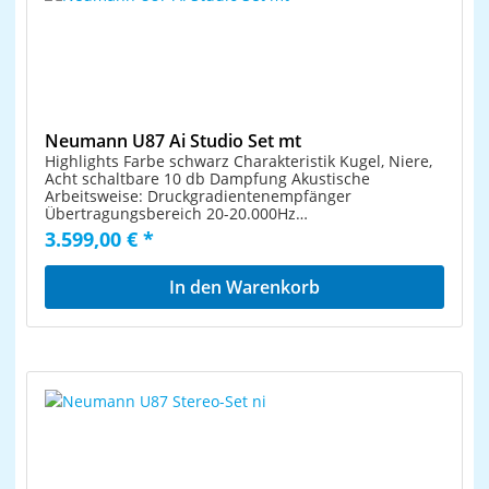
Neu­mann U87 Ai Studio Set mt
Highlights Farbe schwarz Charakteristik Kugel, Niere,
Acht schaltbare 10 db Dampfung Akustische
Arbeitsweise: Druckgradientenempfänger
Übertragungsbereich 20-20.000Hz
Feldbetriebsübertragungsfaktor: 22/28/20 mV/Pa
3.599,00 € *
Nennimpedanz 200Ohm Ersatzgeräuschpegel DIN 45
405 dB 26/23/25 Geräuschpegelabstand bez.auf 1 Pa
CCIR 68/71/69dB Grenzschalldruckpegel für 0,5%
In den Warenkorb
Klirrfaktor 117dB (mit Vordämpfung 127dB)
Lieferumfang 1 x Mikrofon U 87 Ai (mt)1 x Elastische
Aufhängung EA 87 (mt)1 x U 87 Ai HolzetuiVerpackung:
Hochwertige Karton-Box