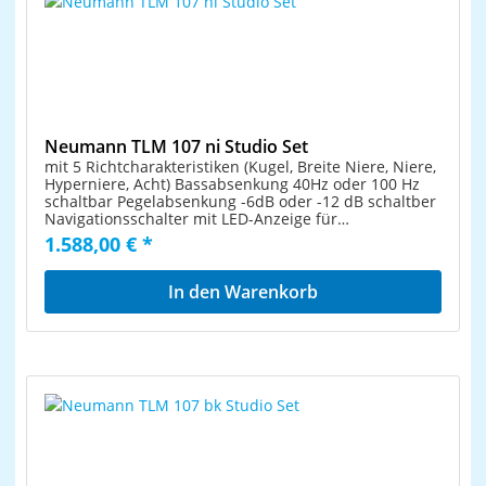
modernes Studiomikrofon mit Referenzcharakter. Sein
enormes Leistungsspektrum und die hohe
Abbildungspräzision, ganz nah am Original, machen
das TLM 107 universell einsetzbar und eröffnen
ungekannte Gestaltungsfreiheit in Mix und Post-
Production.
Neumann TLM 107 ni Studio Set
mit 5 Richtcharakteristiken (Kugel, Breite Niere, Niere,
Hyperniere, Acht) Bassabsenkung 40Hz oder 100 Hz
schaltbar Pegelabsenkung -6dB oder -12 dB schaltber
Navigationsschalter mit LED-Anzeige für
Richtcharakteristik PAD und Vordämpfung
1.588,00 € *
Grenzschalldruckpegel 141 dB (153db bei -12 dB Pad)
Ersatzgeräuschpegel A-bewertet: 10 dB-A
Durchmesser: 64 mm Länge: 145 mm Gewicht: 445 g
In den Warenkorb
Farbe Nickel-Matt Inkl. Neumann EA 4 ni Elastische
Aufhängung Klassische Proportionen mit
sympathischem Styling und frischen Ideen das TLM
107 verkörpert voll und ganz die Neumann-
Philosophie: Innovation aus Tradition. Fernab jeder
Vintage- oder Retro-Nostalgie präsentiert sich das
TLM 107 als selbstbewusst-modernes Studiomikrofon
mit Referenzcharakter. Sein enormes
Leistungsspektrum und die hohe
Abbildungspräzision, ganz nah am Original, machen
das TLM 107 universell einsetzbar und eröffnen