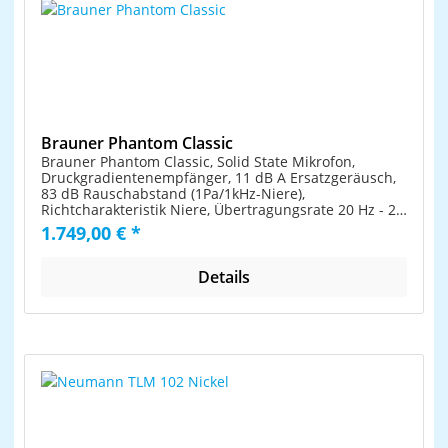
Brauner Phantom Classic
Brauner Phantom Classic, Solid State Mikrofon,
Druckgradientenempfänger, 11 dB A Ersatzgeräusch,
83 dB Rauschabstand (1Pa/1kHz-Niere),
Richtcharakteristik Niere, Übertragungsrate 20 Hz - 22
kHz, Verstärkertyp : Solid State, FET, Grenzschalldruck
1.749,00 € *
142 dB SPL @ 0.3% THD, 48V Phantomspeisung
benötigt, inkl. Alukoffer, elastische Aufhängung und
Vovox Klangleiter - Solid State Mikrofon + Phantom
Details
Classic Modell + Druckgradientenempfänger + 11 dB A
Ersatzgeräusch + 83 dB Rauschabstand (1Pa/1kHz-
Niere) + Richtcharakteristik Niere + Übertragungsrate
20 Hz - 22 kHz + Verstärkertyp: Solid State FET +
Grenzschalldruck 142 dB SPL @ 0.3% THD + 48V
Phantomspeisung benötigt + inkl. Alukoffer, elastische
Aufhängung und Vovox Klangleiter Highlights
Phantom Classic Modell Druckgradientenempfänger
11 dB A Ersatzgeräusch 83 dB Rauschabstand
(1Pa/1kHz-Niere) Richtcharakteristik Niere