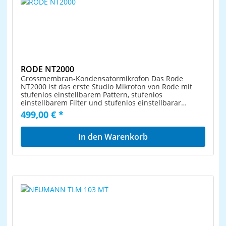
RODE NT2000
Grossmembran-Kondensatormikrofon Das Rode
NT2000 ist das erste Studio Mikrofon von Rode mit
stufenlos einstellbarem Pattern, stufenlos
einstellbarem Filter und stufenlos einstellbarar
Dämpfung. Somit ist das Rode NT2000 völlig variabel
499,00 € *
im Einsatz. Höchste Qualität sowie ein
hervorragendes Preis- / Leistungsverhältnis sind bei
Rode ja selbstverständlich. Highlights am Mikro
In den Warenkorb
stufenlos einstellbarem Pattern extrem niedriges
Rauschen stufenlos einstellbares Filter stufenlos
einstellbaree Dämpfung Höchste mechanische und
akustische Qualität inkl. elastischer Halterung SM2 im
Koffer inklusive 10 Jahre Hersteller Garantie