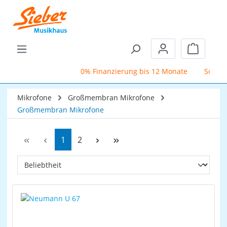
Zum Hauptinhalt springen
Warenkor
0% Finanzierung bis 12 Monate
Schufafrei
Mikrofone
Großmembran Mikrofone
Großmembran Mikrofone
Seite
Seite
1
2