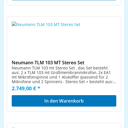
Neumann TLM 103 MT Stereo Set
Neumann TLM 103 mt Stereo Set , das Set besteht
aus: 2 x TLM 103 mt Großmembranmikrofon, 2x EA1
mt Mikrofonspinne und 1 Alukoffer (passend für 2
Mikrofone und 2 Spinnen) - Stereo Set + besteht aus:
+ 2 x TLM 103 mt Großmembranmikrofon + 2x EA1 mt
2.749,00 € *
Mikrofonspinne + 1 Alukoffer (passend für 2
Mikrofone und 2 Spinnen) + Farbe schwarzHighlights
2 x TLM 103 mt Großmembranmikrofon 2x EA1 mt
In den Warenkorb
Mikrofonspinne 1 Alukoffer (passend für 2 Mikrofone
und 2 Spinnen) Farbe schwarz