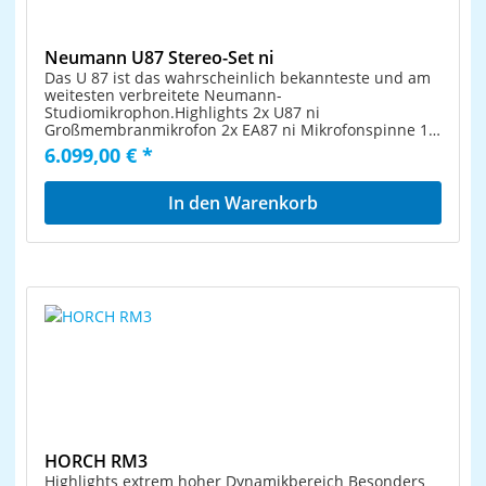
Neumann U87 Stereo-Set ni
Das U 87 ist das wahrscheinlich bekannteste und am
weitesten verbreitete Neumann-
Studiomikrophon.Highlights 2x U87 ni
Großmembranmikrofon 2x EA87 ni Mikrofonspinne 1x
Alukoffer (passend für 2 Mikrofone und 2 Spinnen)
6.099,00 € *
In den Warenkorb
HORCH RM3
Highlights extrem hoher Dynamikbereich Besonders