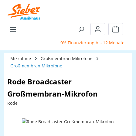
Zum Hauptinhalt springen
Warenkor
0% Finanzierung bis 12 Monate
S
Mikrofone
Großmembran Mikrofone
Großmembran Mikrofone
Rode Broadcaster
Großmembran-Mikrofon
Rode
Bildergalerie überspringen