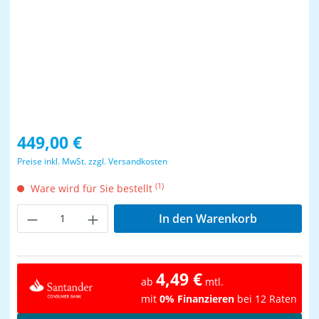
Regulärer Preis:
449,00 €
Preise inkl. MwSt. zzgl. Versandkosten
(1)
Ware wird für Sie bestellt
Produkt Anzahl: Gib den gewünschten Wer
In den Warenkorb
4,49 €
ab
mtl.
mit
0% Finanzieren
bei 12 Raten