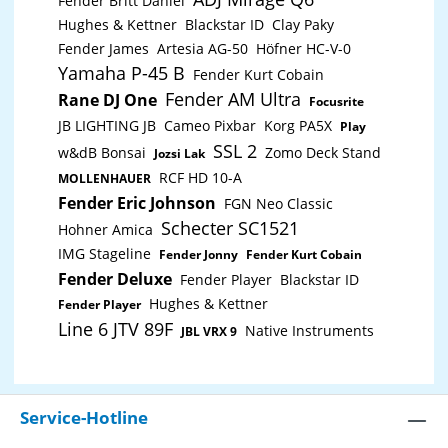
Fender Britt Daniel
Hughes & Kettner
Blackstar ID
Clay Paky
Fender James
Artesia AG-50
Höfner HC-V-0
Yamaha P-45 B
Fender Kurt Cobain
Fender AM Ultra
Rane DJ One
Focusrite
JB LIGHTING JB
Cameo Pixbar
Korg PA5X
Play
SSL 2
w&dB Bonsai
Zomo Deck Stand
Jozsi Lak
RCF HD 10-A
MOLLENHAUER
Fender Eric Johnson
FGN Neo Classic
Schecter SC1521
Hohner Amica
IMG Stageline
Fender Jonny
Fender Kurt Cobain
Fender Deluxe
Fender Player
Blackstar ID
Hughes & Kettner
Fender Player
Line 6 JTV 89F
Native Instruments
JBL VRX 9
Service-Hotline