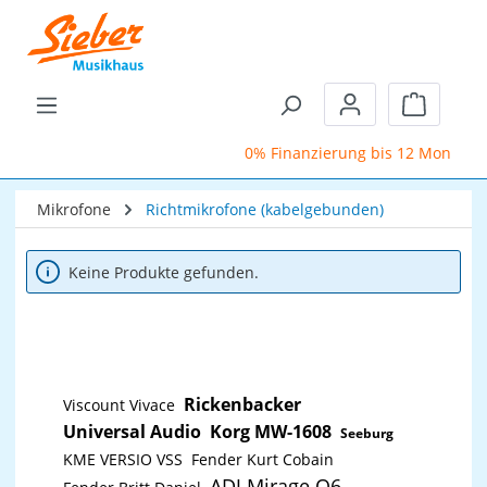
Zum Hauptinhalt springen
Warenkor
0% Finanzierung bis 12 Monate
Mikrofone
Richtmikrofone (kabelgebunden)
Keine Produkte gefunden.
Rickenbacker
Viscount Vivace
Universal Audio
Korg MW-1608
Seeburg
KME VERSIO VSS
Fender Kurt Cobain
ADJ Mirage Q6