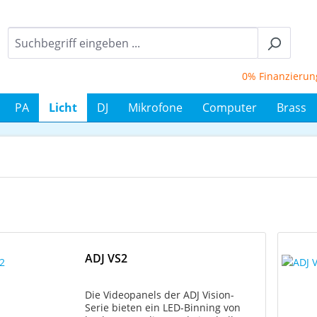
0% Finanzierung bis
PA
Licht
DJ
Mikrofone
Computer
Brass
ADJ VS2
Die Videopanels der ADJ Vision-
Serie bieten ein LED-Binning von