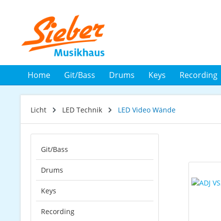
 Hauptinhalt springen
Zur Suche springen
Zur Hauptnavigation springen
Home
Git/Bass
Drums
Keys
Recording
Licht
LED Technik
LED Video Wände
Git/Bass
Drums
Keys
Recording