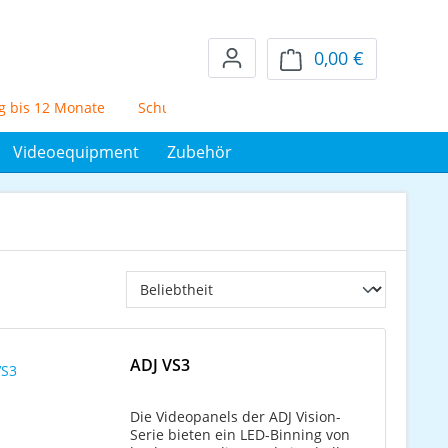
0,00 €
Warenkorb en
 12 Monate
Schufafreier Mietkauf über 72 Monate
5% Skon
Videoequipment
Zubehör
ADJ VS3
Die Videopanels der ADJ Vision-
Serie bieten ein LED-Binning von