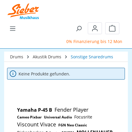
Zum Hauptinhalt springen
Warenkor
0% Finanzierung bis 12 Monate
Drums
Akustik Drums
Sonstige Snaredrums
Keine Produkte gefunden.
Fender Player
Yamaha P-45 B
Focusrite
Cameo Pixbar
Universal Audio
Viscount Vivace
FGN Neo Classic