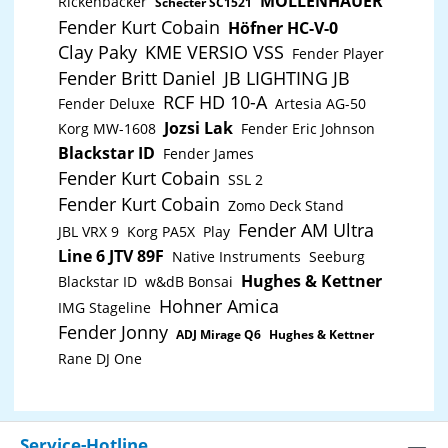
MOLLENHAUER
Rickenbacker
Schecter SC1521
Fender Kurt Cobain
Höfner HC-V-0
Clay Paky
KME VERSIO VSS
Fender Player
Fender Britt Daniel
JB LIGHTING JB
RCF HD 10-A
Fender Deluxe
Artesia AG-50
Jozsi Lak
Korg MW-1608
Fender Eric Johnson
Blackstar ID
Fender James
Fender Kurt Cobain
SSL 2
Fender Kurt Cobain
Zomo Deck Stand
Fender AM Ultra
JBL VRX 9
Korg PA5X
Play
Line 6 JTV 89F
Native Instruments
Seeburg
Hughes & Kettner
Blackstar ID
w&dB Bonsai
Hohner Amica
IMG Stageline
Fender Jonny
ADJ Mirage Q6
Hughes & Kettner
Rane DJ One
Service-Hotline