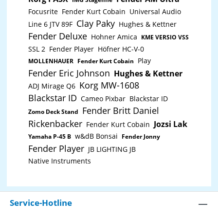
Focusrite
Fender Kurt Cobain
Universal Audio
Clay Paky
Line 6 JTV 89F
Hughes & Kettner
Fender Deluxe
Hohner Amica
KME VERSIO VSS
SSL 2
Fender Player
Höfner HC-V-0
Play
MOLLENHAUER
Fender Kurt Cobain
Fender Eric Johnson
Hughes & Kettner
Korg MW-1608
ADJ Mirage Q6
Blackstar ID
Cameo Pixbar
Blackstar ID
Fender Britt Daniel
Zomo Deck Stand
Rickenbacker
Jozsi Lak
Fender Kurt Cobain
w&dB Bonsai
Yamaha P-45 B
Fender Jonny
Fender Player
JB LIGHTING JB
Native Instruments
Service-Hotline