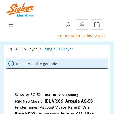
Zum Hauptinhalt springen
Warenkor
0% Finanzierung bis 12 Monate
DJ
CD-Player
Single CD-Player
Keine Produkte gefunden.
Schecter SC1521
RCF HD 10-A
Seeburg
JBL VRX 9
Artesia AG-50
FGN Neo Classic
Fender James
Viscount Vivace
Rane DJ One
Korg PA5X
Fender AM Ultra
IMG Stageline