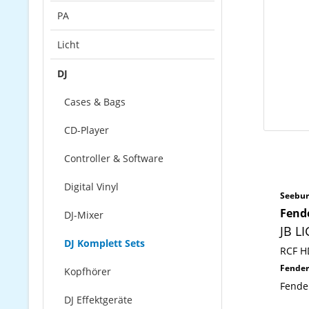
PA
Licht
DJ
Cases & Bags
CD-Player
Controller & Software
Digital Vinyl
Seebur
Fende
DJ-Mixer
JB L
DJ Komplett Sets
RCF H
Fender
Kopfhörer
Fende
DJ Effektgeräte