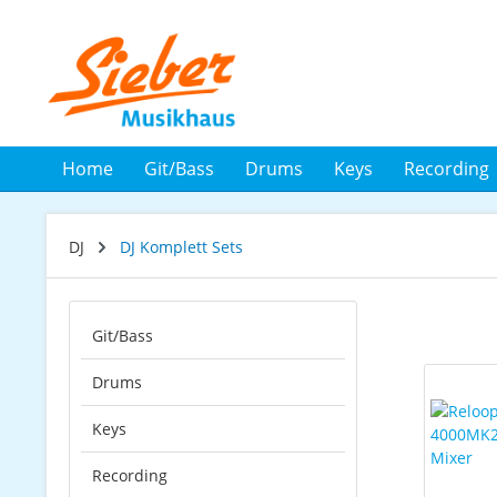
 Hauptinhalt springen
Zur Suche springen
Zur Hauptnavigation springen
Home
Git/Bass
Drums
Keys
Recording
DJ
DJ Komplett Sets
Git/Bass
Drums
Keys
Recording