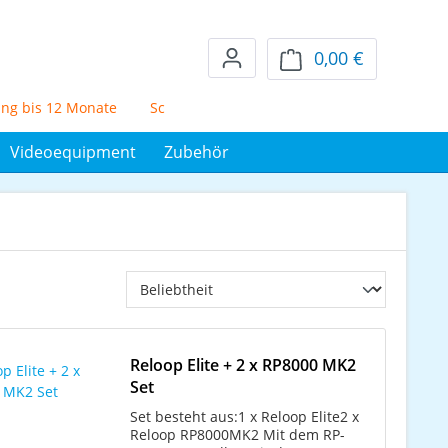
0,00 €
Warenkorb en
bis 12 Monate
Schufafreier Mietkauf über 72 Monate
5% S
Videoequipment
Zubehör
Reloop Elite + 2 x RP8000 MK2
Set
Set besteht aus:1 x Reloop Elite2 x
Reloop RP8000MK2 Mit dem RP-