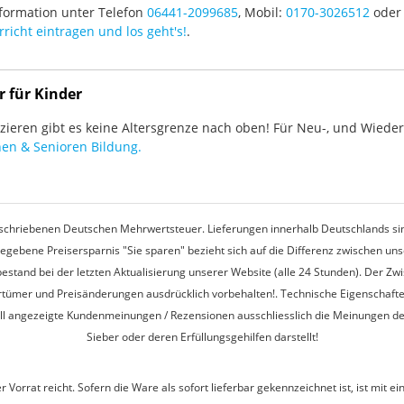
formation unter Telefon
06441-2099685
, Mobil:
0170-3026512
oder 
richt eintragen und los geht's!
.
r für Kinder
ieren gibt es keine Altersgrenze nach oben! Für Neu-, und Wieder-
en & Senioren Bildung.
rgeschriebenen Deutschen Mehrwertsteuer. Lieferungen innerhalb Deutschlands sin
egebene Preisersparnis "Sie sparen" bezieht sich auf die Differenz zwischen u
estand bei der letzten Aktualisierung unserer Website (alle 24 Stunden). Der Z
 Irrtümer und Preisänderungen ausdrücklich vorbehalten!. Technische Eigenschaft
ell angezeigte Kundenmeinungen / Rezensionen ausschliesslich die Meinungen d
Sieber oder deren Erfüllungsgehilfen darstellt!
r Vorrat reicht. Sofern die Ware als sofort lieferbar gekennzeichnet ist, ist mi