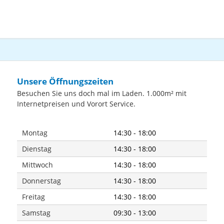
DirektantriebDesigned für den
professionellen GebrauchStarker
bürstenloser DC Motor mit mehr als 1 8
kg/cm DrehmomentPräzise
Motorsteuerung mit 3 auswählbaren
Geschwindigkeiten (33 1/3 45 & 78
RPM)Reverse-Funktion: Schalter für
Vorwärts- und
RückwärtslaufPräzisionsgefertigter
Unsere Öffnungszeiten
druckgegossener Aluminium
Besuchen Sie uns doch mal im Laden. 1.000m² mit
Plattenteller mit hoher LaufruheStatisch
ausbalancierter S-förmiger Tonarm mit
Internetpreisen und Vorort Service.
hydraulischem Lift und Anti-Skating-
MechanismusUniverseller Anschluss
für Tonabnehmersysteme
Montag
14:30 - 18:00
(SME)Ausfahrbare
NadelbeleuchtungSchockabsorbierende
Dienstag
14:30 - 18:00
Füße zur Isolation von
Mittwoch
14:30 - 18:00
VibrationenRobuste schwere
Konstruktion mit optimierten
Donnerstag
14:30 - 18:00
DämpfungseingenschaftenVorrichtung
für Abdeckhaube (optional als Zubehör
Freitag
14:30 - 18:00
verfügbar)Inkl. Slipmat Headshell und
vormontiertem OM Black Tonabnehmer
Samstag
09:30 - 13:00
made by Ortofon