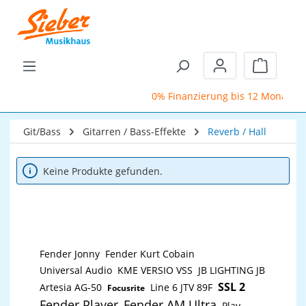
Zum Hauptinhalt springen
Warenkor
0% Finanzierung bis 12 Monate
Git/Bass
Gitarren / Bass-Effekte
Reverb / Hall
Keine Produkte gefunden.
Fender Jonny
Fender Kurt Cobain
Universal Audio
KME VERSIO VSS
JB LIGHTING JB
SSL 2
Artesia AG-50
Line 6 JTV 89F
Focusrite
Fender Player
Fender AM Ultra
Play