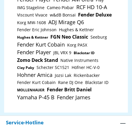
RCF HD 10-A
IMG Stageline
Cameo Pixbar
Fender Deluxe
Viscount Vivace
w&dB Bonsai
ADJ Mirage Q6
Korg MW-1608
Fender Eric Johnson
Hughes & Kettner
FGN Neo Classic
Seeburg
Hughes & Kettner
Fender Kurt Cobain
Korg PA5X
Fender Player
JBL VRX 9
Blackstar ID
Zomo Deck Stand
Native Instruments
Schecter SC1521
Höfner HC-V-0
Clay Paky
Hohner Amica
Jozsi Lak
Rickenbacker
Fender Kurt Cobain
Rane DJ One
Blackstar ID
Fender Britt Daniel
MOLLENHAUER
Yamaha P-45 B
Fender James
Service-Hotline