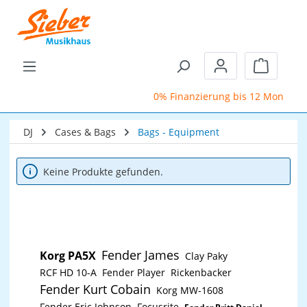
Zum Hauptinhalt springen
Warenkor
0% Finanzierung bis 12 Monate
DJ
Cases & Bags
Bags - Equipment
Keine Produkte gefunden.
Fender James
Korg PA5X
Clay Paky
RCF HD 10-A
Fender Player
Rickenbacker
Fender Kurt Cobain
Korg MW-1608
Fender Eric Johnson
Focusrite