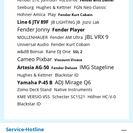
Fender Britt Daniel
Seeburg
Hughes & Kettner
FGN Neo Classic
Hohner Amica
Play
Fender Kurt Cobain
Line 6 JTV 89F
JB LIGHTING JB
Jozsi Lak
Fender Jonny
Fender Player
JBL VRX 9
MOLLENHAUER
Fender AM Ultra
Universal Audio
Fender Kurt Cobain
w&dB Bonsai
Rane DJ One
SSL 2
Cameo Pixbar
Viscount Vivace
IMG Stageline
Artesia AG-50
Fender Deluxe
Hughes & Kettner
Blackstar ID
ADJ Mirage Q6
Yamaha P-45 B
Zomo Deck Stand
Native Instruments
KME VERSIO VSS
Schecter SC1521
Höfner HC-V-0
Blackstar ID
Service-Hotline