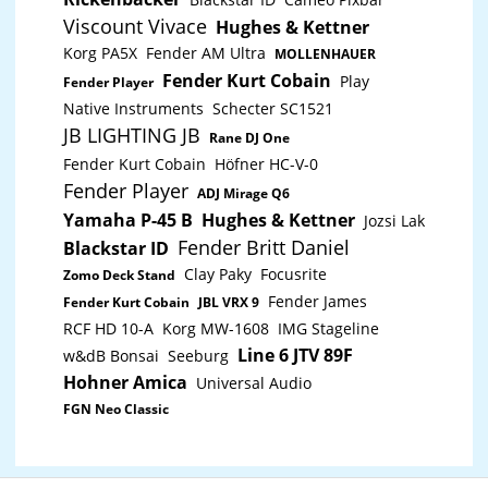
Viscount Vivace
Hughes & Kettner
Korg PA5X
Fender AM Ultra
MOLLENHAUER
Fender Kurt Cobain
Play
Fender Player
Native Instruments
Schecter SC1521
JB LIGHTING JB
Rane DJ One
Fender Kurt Cobain
Höfner HC-V-0
Fender Player
ADJ Mirage Q6
Yamaha P-45 B
Hughes & Kettner
Jozsi Lak
Fender Britt Daniel
Blackstar ID
Clay Paky
Focusrite
Zomo Deck Stand
Fender James
Fender Kurt Cobain
JBL VRX 9
RCF HD 10-A
Korg MW-1608
IMG Stageline
Line 6 JTV 89F
w&dB Bonsai
Seeburg
Hohner Amica
Universal Audio
FGN Neo Classic