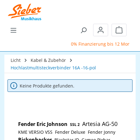
Zum Hauptinhalt springen
Warenkor
0% Finanzierung bis 12 Monate
Licht
Kabel & Zubehör
Hochlastmultisteckverbinder 16A -16-pol
Keine Produkte gefunden.
Artesia AG-50
Fender Eric Johnson
SSL 2
KME VERSIO VSS
Fender Deluxe
Fender Jonny
Rickenbacker
Blackstar ID
Cameo Pixbar