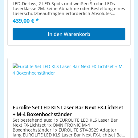
Montagebügel zur TraversenmontageBeim Einsatz
LED-Derbys, 2 LED-Spots und weißen Strobe-LEDs
von Nebel kommt dieser Effekt besonders gut zur
Laserklasse 2M: keine Abnahme oder Bestellung eines
GeltungSchaltnetzteiltechnologie für Netzspannung
Laserschutzbeauftragten erforderlich Absolutes
zwischen 100 und 240 VoltDurchschleifausgang zur
Leichtgewicht bestens geeignet für mobilen Einsatz
439,00 € *
Spannungsversorgung von bis zu 8 Geräteninkl.
Querträger mit integrierter DMX-Steuereinheit und
Fußschalter, Fernbedienung, Tragetasche Antari Z-
Stativhülse Lieferung erfolgt vormontiert in
1520 LEDLeistungsstarke Nebelmaschine mit hellen
praktischer Transporttasche Bequeme Fernsteuerung
In den Warenkorb
RGB-LEDs und DMX-SchnittstelleSpektakulärer Nebel-
per Funk-Fußschalter und IR-Fernbedienung 2
und Lichteffekt in einem Gerät5 Meter hoher
Laserdioden projizieren hunderte rote und grüne
senkrechter Nebelausstoß8-sekündiger Jet-Spray-
Laserstrahlen 2 rotierende Derbys für
Betrieb mit maximaler Nebelmenge22 x 3-W-LED: 8 x
Spiegelkugeleffekte mit je drei hellen LEDs (Rot, Grün
rot, 7 x grün, 7 x blau10 Farbmakros wählbar15
und Blau) 2 Spots mit je drei hellen TCL-LEDs (Rot,
Lauflichteffekte mit einstellbarer
Grün und Blau) 4 weiße Strobe-LEDs Auto, Musik-,
GeschwindigkeitStrobeeffektKabellose Ausführung
Master/Slave- und DMX-Modus 37 integrierte
mit intelligentem Funksteuersystem mit 50 m
Showprogramme (die alle 4 Effektgeräte beinhalten)
ReichweiteInkl. handlichem Funksender W-2, dem 4
im Auto- und Musikmodus Adressierung und
Farben oder Lauflichteffekte zugewiesen werden
Einstellungen über Steuereinheit mit 4-stelliger LED-
könnenSteuerung per integrierter DMX-Schnittstelle
Anzeige Musiksteuerung über eingebautes Mikrofon
oder Steuermodul mit LCD-AnzeigeEinstellbarer Timer
mit Empfindlichkeitsregler LED-Derbys und LED-Spots
mit Intervall und DauerManueller
individuell einstellbar und umsetzbar Schwenkbare
AusstoßHerausnehmbarer TankMaster/Slave-
Montagebügel zur Traversenmontage Beim Einsatz
BetriebPowerCon-Stromanschluss (Kabel inklusive)
von Nebel kommt dieser Effekt besonders gut zur
Eurolite Set LED KLS Laser Bar Next FX-Lichtset
Geltung Schaltnetzteiltechnologie für Netzspannung
+ M-4 Boxenhochständer
zwischen 100 und 240 Volt Durchschleifausgang zur
Set bestehend aus: 1x EUROLITE LED KLS Laser Bar
Spannungsversorgung von bis zu 8 Geräten inkl.
Next FX-Lichtset 1x OMNITRONIC M-4
Fußschalter, Fernbedienung, Tragetasche
Boxenhochständer 1x EUROLITE STV-3529 Adapter
lang EUROLITE LED KLS Laser Bar Next FX-Lichtset Bar