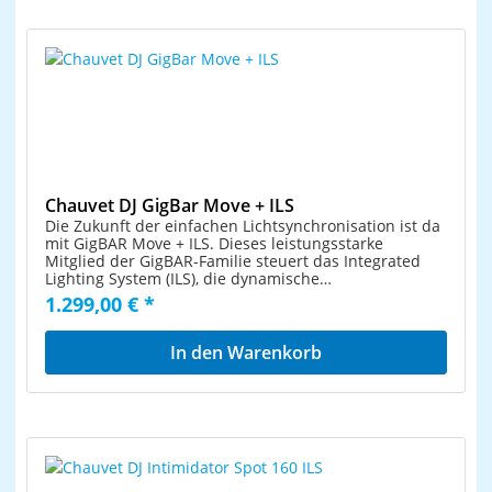
Schwenkbare Montagebügel zur Traversenmontage
Geltung P-Con-Netzanschlüsse zum einfachen
Lieferung erfolgt vormontiert in praktischer
Zusammenschalten von bis zu 8 Geräten
Transporttasche Bequeme Fernsteuerung per
Schaltnetzteiltechnologie für Netzspannung zwischen
mitgelieferter IR-Fernbedienung oder optionalem
100 und 240 Volt Im 3; 7; 13; 14; 15; 18; 19; 30; 32;
Funkfußschalter Musiksteuerung über eingebautes
39 CH DMX-Modus bedienbar Die Gerätekühlung
Mikrofon mit Empfindlichkeitsregler Viele diverse
erfolgt über Lüfter Ansteuerbar über DMX;
DMX-Modi für verschiedene Pulte und Ansprüche
QuickDMX über USB (optional); IR-Fernbedienung
LED-Derby und LED-Spots individuell ausrichtbar und
(mitgeliefert); Musiksteuerung über Mikrofon; Stand-
ansteuerbar Spots mit 15° Abstrahlwinkel
alone; Funkfußschalter (optional); Master/Slave
Spiegelbewegung für beide Scanner getrennt
Funktion Für Anwendungsgebiete wie zum Beispiel:
invertierbar (z. B. für gemeinsame, gegenläufige
Hochzeit/Gala; Verleiher; Kleinverleih Scheinwerfer
Ansteuerung) Neu konzipierte Software mit
Chauvet DJ GigBar Move + ILS
LED: Spot je 3 x high-power 7 W 4in1 QCL RGB/WW
attraktiven Programmen 20 integrierte
Die Zukunft der einfachen Lichtsynchronisation ist da
(homogene Farbmischung) Lichteffekt LED:
Showprogramme (die alle 4 Effektgeräte beinhalten)
mit GigBAR Move + ILS. Dieses leistungsstarke
Strahlen-Effekt je 1 x 3 W RGB Movinglight LED:
im Auto- und Musikmodus Adressierung und
Mitglied der GigBAR-Familie steuert das Integrated
Scanner je 1 x 15 W CW Leiste LED: 4 x high-power 1
Einstellungen über Steuereinheit mit 4-stelliger OLED-
Lighting System (ILS), die dynamische
W UV
Anzeige Kompatibel zu QuickDMX - das Funk-DMX-
Beleuchtungstechnologie, die eine fortschrittliche,
1.299,00 € *
System von Eurolite Phantomgespeiste USB-Buchse
koordinierte Lichtshow über mehrere Gerätetypen
für QuickDMX-Empfänger (Zubehör) Beim Einsatz
bietet. GigBAR Move + ILS kann jedes ILS-fähige Gerät
von Nebel kommt dieser Effekt besonders gut zur
steuern, kabelgebunden oder kabellos. GigBAR Move
In den Warenkorb
Geltung P-Con-Netzanschlüsse zum einfachen
+ ILS ist ein 5-in-1-Beleuchtungssystem, das Moving
Zusammenschalten von bis zu 8 Geräten
Heads, Derbies, Washes, einen Laser- und einen
Schaltnetzteiltechnologie für Netzspannung zwischen
Strobe-Effekt auf einer einzigen Bar vormontiert hat.
100 und 240 Volt Im 3; 7; 13; 14; 15; 18; 19; 30; 32;
Die einfache Navigation und der Zugriff auf die
39 CH DMX-Modus bedienbar Die Gerätekühlung
leistungsstarken 32-Watt-Moving-Heads können direkt
erfolgt über Lüfter Ansteuerbar über DMX;
über das Vollfarb-LCD-Display aufgerufen werden.
QuickDMX über USB (optional); IR-Fernbedienung
Zudem verfügt die Kompakt-Bar über einemTotem-
(mitgeliefert); Musiksteuerung über Mikrofon; Stand-
Modus. Dieser sorgt dafür, dass sich die Moving