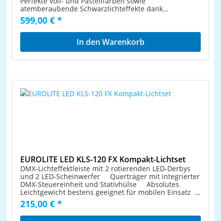
Perfekte Voll- und Pastellfarben sowie
Anwendungsgebiete wie zum Beispiel:
atemberaubende Schwarzlichteffekte dank
Hochzeit/Gala/Events; Kleinverleih Lieferumfang 1 x
RGBAW/UV-Farbmischung Individuelle Farb- und
599,00 € *
Scheinwerfer, 1 x Bedienungsanleitung, 1 x
Helligkeitseinstellung für jeden Spot direkt am Gerät
Netzkabel/Stromkabel, 1 x XLR Kabel, 1 x
möglich Neu konzipierte Software mit attraktiven
Fernbedienung, 1 x Batterie EUROLITE QuickDMX USB
Programmen Absolutes Leichtgewicht bestens
In den Warenkorb
Funksender/Empfänger Drahtloser Mini-DMX-
geeignet für mobilen Einsatz Querträger mit
Transceiver 2,4 GHz, phantomgespeist
integrierter DMX-Steuereinheit und TV-Zapfen für
Benutzerfreundlicher USB-Stecker mit schwenkbarer
Stativmontage Montagepunkte und Stromausgänge
Antenne Mit Drahtlos-DMX entfällt die aufwändige
für zusätzliche Geräte Netzeingang und
Verkabelung zwischen DMX-Controller und den DMX-
Netzausgang zum einfachen Zusammenschalten von
gesteuerten Geräten in Lichtanlagen Durch GFSK-
bis zu 8 Geräten 7 leistungsstarke LEDs 10 W high-
Modulation mit 78 Kanälen störungsfreier Betrieb
power 6in1 HCL RGBWA/UV (homogene Farbmischung)
auch neben weiteren QuickDMX-Transceiver und
20 integrierte Showprogramme Direkte Farbwahl
anderen Drahtlos-Geräten im 2,4-GHz-Band (wie z.
für 21 Farben Im 2; 4; 6; 10; 24; 28 CH DMX-Modus
B. W-LAN und Bluetooth) Gleichzeitiger Betrieb von
bedienbar Die Gerätekühlung erfolgt über passive
bis zu 6 Sendern, dadurch Steuerung von 3072 DMX-
Konvektionskühlung Ansteuerbar über Stand-alone;
Kanälen (6 DMX-Universen) möglich LED-
DMX; IR-Fernbedienung; Musiksteuerung über
Funktionsanzeige Transceiver, verwendbar als
Mikrofon; Funkfußschalter (optional); QuickDMX über
Sender und Empfänger Benötigt 5 V
USB (optional); W-DMX by Wireless Solution über
Phantomspeisung zum Betrieb 2,4 GHz - weltweit
USB (optional); CRMX by LumenRadio über USB
EUROLITE LED KLS-120 FX Kompakt-Lichtset
anmelde- und gebührenfrei Kann bis zu 512 DMX-
(optional) Bereits vorprogrammiert bei EASY SHOW
DMX-Lichteffektleiste mit 2 rotierenden LED-Derbys
Kanäle empfangen und verarbeiten Kann bis zu
1; Light´J; LED PC-Control 512; LED EASY OPERATOR
und 2 LED-Scheinwerfer Querträger mit integrierter
512 DMX-Kanäle senden Ansteuerbar über DMX;
DELUXE; Light Captain Mit einem Abstrahlwinkel
DMX-Steuereinheit und Stativhülse Absolutes
QuickDMX; plug and play Reichweite von bis zu
von 19° Mit Omega-Bügel Für
Leichtgewicht bestens geeignet für mobilen Einsatz
400m bei Sichtweite Lieferumfang 1 x Gerät, 1 x
Anwendungsgebiete wie zum Beispiel: Kleinverleih;
Geeignet zur Montage auf einem Boxenhochständer
215,00 € *
Bedienungsanleitung, 1 x Konformitätserklärung
Verleiher; Hochzeit/Gala/Events Lieferumfang 1 x
(nicht inkl.) oder an Traversen 2 rotierende Derbys
EUROLITE QuickDMX Funksender/Empfänger DMX-
Gerät, 1 x Bedienungsanleitung, 1 x
für Spiegelkugeleffekte 2 Spots mit je 3 hellen QCL-
Funksystem 2,4 GHz Automatische Umschaltung