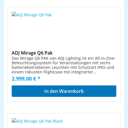
LED Individuelle LED-Leistung: 110W
Durchschnittliche LED-Lebensdauer: 50000 Stunden
Farbtemperatur: 2700K (1200K im Tungsten Mode)
Optik: Abstrahlwinkel: 50° manuelles Einstellen der
Linsenposition -15 bis +15° Steuerung: 3
Betriebsmodi: Manueller Dimm-Modus, Tungsten-
Modus und DMX-Steuerung 6 DMX Kanal Modi: 1, 2,
2A, 3, 4 und 6 Kanäle Individuelle Pixel Ansteuerung
RDM-kompatibel (Remote Device Management) 16 bit
Elektronisches Dimmen: 0 - 100% 6 wählbare
Dimmerkurven (Standard, Bühne, TV, Architektur,
Theater und Bühne2) Einstellbare LED-Refresh Rate:
ADJ Mirage Q6 Pak
900 Hz bis 25 kHz Einstellbare Gamma Korrektur:
Das Mirage Q6 PAK von ADJ Lighting ist ein All-in-One-
1.0/2.0/2.2/2.4/2.8 LED-Impuls- und Strobe-Effekt 4-
Beleuchtungssystem für Veranstaltungen mit sechs
Tasten Display auf der Rückseite Farben: Warmweiß
batteriebetriebenen Leuchten mit Schutzart IP65 und
2700K (1200K im Tungsten Mode) Konstruktion:
einem robusten Flightcase mit integrierter
Metallgehäuse IP-Schutzart: IX4 Doppelbügel
Batterieladelösung. Jedes Mirage Q6 IP-Gerät ist mit
2.999,00 € *
vertikale oder horizontale Montagemöglichkeit
vier 10-W-RGBA-LEDs ausgerüstet, die einen
Lieferung inklusive Montagebügel und Omega
Abstrahlwinkel von 15 Grad erzeugen. Die Leuchte ist
Bracket Elektrisch: Automatisches Schaltnetzteil 100-
IP65 eingestuft und wasserdicht; geeignet für den
In den Warenkorb
240V 50 / 60Hz Leistungsaufnahme: 235Watt
zeitweiligen Einsatz im Freien mit Schutz vor
Verbindungen: 5-polige IP65 DMX Locking Ein- und
Witterungseinflüssen (Regen, Schnee, Staub und
Ausgänge IP65 Locking Power Ein- und Ausgänge
Sand). Integriertes WiFLY EXR Wireless DMX
Abmessungen & Gewicht: Abmessungen (LxBxH):
ermöglicht den Scheinwerfern die Kommunikation mit
Fixture: 400 x 200,5 x 215,5 mm Fixture mit Bracket:
einem Licht-Controller, auch mit WiFLY EXR Wireless
400 x 200,5 x 264 mm Fixture mit Bügel: 503 x 200,5 x
DMX, bis zu einer Entfernung von 700 m. Die Mirage
325,3 mm Gewicht: 6,8 kg
Q6 IP-Leuchten sind ideal für die Wandbeleuchtung
geeignet und sind alle mit einem integrierten