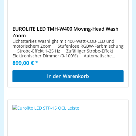
Innenraum mit Schaumstoffpolsterung
geeignet Lieferumfang 1 x Gerät, 1 x
Abnehmbarer Deckel Aluminiumprofilrahmen
Bedienungsanleitung, 1 x Netzkabel/Stromkabel, 1 x
30mm mit abgerundeten Ecken 1 robuster
Fernbedienung, 1 x Batterie, 1 x Omega-Bügel
Tragegriff 2 hochwertige Butterfly-Schlösser mit
Absperrfunktion Gummifüße Mit Rackschienen
passend für (19") ca. 48 cm Geräte 4 HE
EUROLITE LED TMH-W400 Moving-Head Wash
Weiterführende Informationen zu diesem Produkt
Zoom
finden Sie unter "Downloads" im Datenblat
Lichtstarkes Washlight mit 400-Watt-COB-LED und
motorischem Zoom Stufenlose RGBW-Farbmischung
Strobe-Effekt 1-25 Hz Zufälliger Strobe-Effekt
Elektronischer Dimmer (0-100%) Automatische
Positionskorrektur Positionierung innerhalb 540°
899,00 € *
PAN und 230° TILT Exakte Positionierung durch 16-
Bit-Auflösung der PAN/TILT-Bewegung Netzeingang
und Netzausgang zum einfachen Zusammenschalten
In den Warenkorb
von bis zu 4 Geräten 1 leistungsstarke LED 400 W
COB (Chip-on-board) 4in1 QCL RGB/WW (homogene
Farbmischung) Integrierte Showprogramme Im
13 CH DMX-Modus bedienbar Die Gerätekühlung
erfolgt über Lüfter Ansteuerbar über Stand-alone;
DMX; Musiksteuerung über Mikrofon; Master/Slave
Funktion; QuickDMX über USB (optional); W-DMX by
Wireless Solution über USB (optional); CRMX by
LumenRadio über USB (optional) Bereits
vorprogrammiert bei Light Captain Flimmerfrei
Mit einem Abstrahlwinkel von 9° - 48° Sehr hoher
Farbwiedergabeindex (CRI) Mehrfarbiges LCD