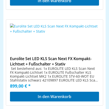
In den Warenkorb
Phantomgespeiste USB-Buchse für QuickDMX-
Scanner sind jeweils mit einer sehr effektiven 15-
Empfänger (Zubehör) Beim Einsatz von Nebel kommt
Watt-LED ausgestattet. Kompakte Leiste mit Derby,
dieser Effekt besonders gut zur Geltung P-Con-
Spots, Scannern, UV-Effekt, QuickDMX-Buchse und
Netzanschlüsse zum einfachen Zusammenschalten
Tasche DMX-Lichteffektleiste mit 1 rotierendem
von bis zu 8 Geräten Schaltnetzteiltechnologie für
LED-Derby, 4 LED-Spots, 2 Scannern und UV-LEDs
Netzspannung zwischen 100 und 240 Volt LED: Spot 3
Absolutes Leichtgewicht bestens geeignet für mobilen
x high-power 4 W 4in1 QCL RGB/WW (homogene
Einsatz Querträger mit integrierter DMX-
Farbmischung) LED: Strahlen-Effekt 4 x high-power 3
Steuereinheit und TV-Zapfen für Stativmontage
W RGB/WW LED: Stroboskop-Effekt 4 x high-power 1,5
Schwenkbare Montagebügel zur Traversenmontage
W UV Im 6; 8; 11; 21; 25; 29 CH DMX-Modus bedienbar
Lieferung erfolgt vormontiert in praktischer
Die Gerätekühlung erfolgt über Lüfter Ansteuerbar
Transporttasche Bequeme Fernsteuerung per
über QuickDMX über USB (optional); DMX; Stand-
mitgelieferter IR-Fernbedienung oder optionalem
alone; Musiksteuerung über Mikrofon;
Funkfußschalter Musiksteuerung über eingebautes
Funkfußschalter (optional); IR-Fernbedienung Ist im
Mikrofon mit Empfindlichkeitsregler Viele diverse
EASY SHOW bereits vorprogrammiert Effekt: Laser; UV;
DMX-Modi für verschiedene Pulte und Ansprüche
Eurolite Set LED KLS Scan Next FX Kompakt-
Strahlen-Effekt OMNITRONIC M-4 Boxenhochständer
LED-Derby und LED-Spots individuell ausrichtbar und
Boxenhochständer aus Aluminium, Höhe 140-345 cm,
Lichtset + Fußschalter + Stativ
ansteuerbar Spots mit 15° Abstrahlwinkel
Maximallast 18 kg Stabile Aluminiumausführung Höhe
Set bestehend aus: 1x EUROLITE LED KLS Scan Next
Spiegelbewegung für beide Scanner getrennt
10-stufig verstellbar, mit Sicherungsbolzen Höhe 140-
FX Kompakt-Lichtset 1x EUROLITE Fußschalter KLS
invertierbar (z. B. für gemeinsame, gegenläufige
345 cm Rohrdurchmesser Ø 35 mm Zentrisch
Kompakt-Lichtset MK2 1x EUROLITE STV-60-WOT EU
Ansteuerung) Neu konzipierte Software mit
belastbar: 18 kg Kratzfester, schwarzer Lack EUROLITE
Stahlstativ schwarz 42109897 EUROLITE LED KLS Scan
attraktiven Programmen 20 integrierte
STV-3529 Adapter lang Massiver Adapter für 35-mm-
Next FX Kompakt-Lichtset Kompakte Leiste mit Derby,
899,00 € *
Showprogramme (die alle 4 Effektgeräte beinhalten)
Rohr, 28-mm-TV-Zapfen, max. Last WLL 100 kg Für
Spots, Scannern, UV-Effekt, QuickDMX-Buchse und
im Auto- und Musikmodus Adressierung und
Stative mit 35-mm-Teleskoprohr Verbindungsstück für
Tasche DMX-Lichteffektleiste mit 1 rotierendem
Einstellungen über Steuereinheit mit 4-stelliger OLED-
Querträger mit 28-mm-TV-Zapfen Mit M6- und M8-
LED-Derby, 4 LED-Spots, 2 Scannern und UV-LEDs
In den Warenkorb
Anzeige Kompatibel zu QuickDMX - das Funk-DMX-
Feststellschraube Schwere Ausführung für höchste
Absolutes Leichtgewicht bestens geeignet für mobilen
System von Eurolite Phantomgespeiste USB-Buchse
Stabilität
Einsatz Querträger mit integrierter DMX-
für QuickDMX-Empfänger (Zubehör) Beim Einsatz
Steuereinheit und TV-Zapfen für Stativmontage
von Nebel kommt dieser Effekt besonders gut zur