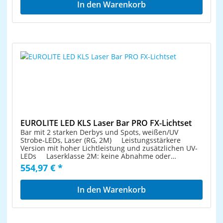
Konformitätserklärung, 1 x Netzkabel/Stromkabel, 1 x
RGBW-LEDs (4in1) Stufenlose Farbmischung,
In den Warenkorb
zwischen Sender- und Empfängerbetrieb Mit
Fernbedienung, 1 x Tasche, 2 x Omega-Bügel, 4 x
Farbwechsel, Farbüberblendung, Dimmer und Strobe-
Drahtlos-DMX entfällt die aufwändige Verkabelung
Rändelschraube, 4 x Unterlegscheibe, 1 x Batterie
Effekt Netzeingang und Netzausgang zum
zwischen DMX-Controller und den DMX-gesteuerten
einfachen Zusammenschalten von bis zu 8 Geräten
Geräten in Lichtanlagen Durch GFSK-Modulation
3 leistungsstarke LEDs 8 W COB (Chip-on-board) 4in1
mit 78 Kanälen störungsfreier Betrieb auch neben
QCL RGBW (homogene Farbmischung) 4
weiteren QuickDMX-Transceiver und anderen
leistungsstarke LEDs 3 W high-power R/G/B/W 3
Drahtlos-Geräten im 2,4-GHz-Band (wie z. B. W-LAN
integrierte Showprogramme Direkte Farbwahl für
und Bluetooth) Gleichzeitiger Betrieb von bis zu 6
15 Farben Im 2; 9; 21 CH DMX-Modus bedienbar
Sendern, dadurch Steuerung von 3072 DMX-Kanälen
Die Gerätekühlung erfolgt über passive
(6 DMX-Universen) möglich Pro Sender können 1 bis
Konvektionskühlung Ansteuerbar über DMX; IR-
512 QuickDMX-Empfänger bedient werden LED-
Fernbedienung; Stand-alone; Musiksteuerung über
Funktionsanzeige 2,4 GHz - weltweit anmelde- und
Mikrofon; Master/Slave Funktion; QuickDMX über USB
gebührenfrei Kann bis zu 512 DMX-Kanäle
(optional); W-DMX by Wireless Solution über USB
empfangen und verarbeiten Kann bis zu 512 DMX-
(optional); CRMX by LumenRadio über USB (optional)
Kanäle senden Ansteuerbar über DMX; QuickDMX;
Bereits vorprogrammiert bei Light Captain
EUROLITE LED KLS Laser Bar PRO FX-Lichtset
plug and play Reichweite von bis zu 400m
Flimmerfrei Mit einem Abstrahlwinkel von 18° 4
Bar mit 2 starken Derbys und Spots, weißen/UV
Lieferumfang 1 x Gerät, 1 x Bedienungsanleitung, 1
stelliges 7-Segment-LED Display Lieferumfang 1 x
Strobe-LEDs, Laser (RG, 2M) Leistungsstärkere
x Externes Netzteil, 1 x USB-Kabel, 1 x Antenne, 1 x
Lichteffekt, 1 x Bedienungsanleitung, 1 x
Version mit hoher Lichtleistung und zusätzlichen UV-
Konformitätserklärung EUROLITE SB-4 Soft-Bag L
Netzkabel/Stromkabel, 1 x Fernbedienung, 1 x
LEDs Laserklasse 2M: keine Abnahme oder
Schwarzes Soft-Bag für bis zu 4 Geräte, 320 x 320 x
Batterie, 1 x Tasche
Bestellung eines Laserschutzbeauftragten
200 mm Praktische Transporttasche bietet
554,97 € *
erforderlich Absolutes Leichtgewicht bestens
ausreichend Platz für diverse Lichteffekte und
geeignet für mobilen Einsatz Querträger mit
Zubehör Mit Trennwände Mit 2 Außentaschen
integrierter DMX-Steuereinheit und Stativhülse 2
In den Warenkorb
Mit 4 Gerätefächer Hochwertige Verarbeitung mit
Laserdioden projizieren hunderte rote und grüne
Nylon , schwarz, wasserabweisend Innenraum mit
Laserstrahlen 2 rotierende Derbys für
Schaumstoffpolsterung Deckel mit
Spiegelkugeleffekte 2 Spots mit je 6 hellen 3in1-
Schaumstoffpolsterung 2 robuste Tragegriffe
LEDs (Rot, Grün und Blau) Beim Einsatz von Nebel
EUROLITE DMX LED Color Chief Controller DMX-