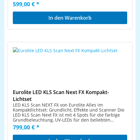
mit lichtstarken Spots, UV Strobe-LEDs, Laser (RG 2M),
599,00 € *
QuickDMX-Buchse und Tasche DMX-Lichteffektleiste
mit Laser, 2 rotierenden LED-Mushrooms, 4 LED-Spots
und UV Strobe-LEDs 2 Laserdioden projizieren
In den Warenkorb
hunderte rote und grüne Laserstrahlen 2 rotierende
Mushrooms mit je vier hellen LEDs (Rot, Grün, Blau
und Warmweiß) 4 Spots mit je vier leistungsstarke
RGB/WW-LEDs (4in1) 4 UV Strobe-LEDs Laserklasse 2M:
keine Abnahme oder Bestellung eines
Laserschutzbeauftragten erforderlich Absolutes
Leichtgewicht bestens geeignet für mobilen Einsatz
Querträger mit integrierter DMX-Steuereinheit und
TV-Zapfen für Stativmontage Schwenkbare
Montagebügel zur Traversenmontage Lieferung
erfolgt vormontiert in praktischer Transporttasche
Bequeme Fernsteuerung per mitgelieferter IR-
Fernbedienung oder optionalem Funkfußschalter
Musiksteuerung über eingebautes Mikrofon mit
Empfindlichkeitsregler LED-Mushrooms und LED-
Eurolite LED KLS Scan Next FX Kompakt-
Spots individuell ausrichtbar und ansteuerbar Spots
Lichtset
mit 7° Abstrahlwinkel Auto-, Musik-, Master/Slave- und
LED KLS Scan NEXT FX von Eurolite Alles im
DMX-Modus Neu konzipierte Software mit attraktiven
Kompaktlichtset: Grundlicht, Effekte und Scanner Die
Programmen 26 integrierte Showprogramme (die alle
LED KLS Scan Next FX ist mit 4 Spots für die farbige
4 Effektgeräte beinhalten) im Auto- und Musikmodus
Grundbeleuchtung, UV-LEDs für den beliebten
Adressierung und Einstellungen über Steuereinheit
Schwarzlichteffekt sowie einem Derby-Effekt für die
799,00 € *
mit 4-stelliger LED-Anzeige Helligkeit manuell
Partystimmung ausgestattet. Das Besondere an dieser
einstellbar über eingebauten Drehregler Kompatibel
Bar ist aber die Ausstattung mit zwei integrierten
zu QuickDMX - das Funk-DMX-System von Eurolite
Scannern inkl. Goborad und Farbrad. Die beiden