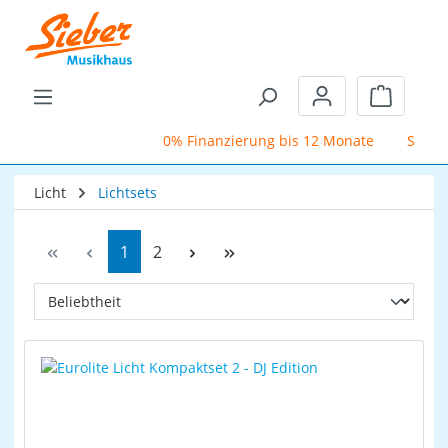
Zum Hauptinhalt springen
Warenkor
0% Finanzierung bis 12 Monate
Schufafre
Licht
Lichtsets
Seite
Seite
1
2