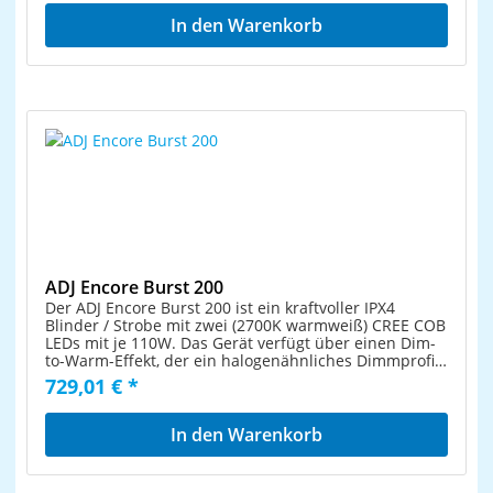
Dimmung und verschiedene Strobe-Effekte Leiser
Einbauversion DMX-Ausgang: 1 x 3-pol XLR (W)
Betrieb auch bei voller Leistung. Flickerfrei dank
In den Warenkorb
Einbauversion Ansteuerung: IR-Fernbedienung;
hoher Refreshrate der LEDs. Exzellente integrierte
Stand-alone; Musiksteuerung über Mikrofon; DMX;
Programme für wunderbare, sich ständig ändernde
QuickDMX über USB (optional); W-DMX by Wireless
Lichtshows. Mehrere Arbeitsmodi: DMX-
Solution über USB (optional); CRMX by LumenRadio
Steuerung: über 5, 15 oder 43 Kanäle Standalone:
über USB (optional); Master/Slave Funktion; Light´J;
über internes Mikrofon Master/Slave: Wunderbar
Light Captain; EASY SHOW 2; EASY SHOW 3
synchronisierte Shows im Standalone-Modus
Gehäusefarbe: Schwarz Aufnahmesystem: Omega-
Innovativer 5CH-SMART-DMX Modus Ideal für
Bügel Displaytyp: Einfarbiges 4 stelliges 7-Segment-
Verleiher, DJ's, Bühnen,..... Vorbereitet für
LED Display Maße: Länge: 32,00 cm Breite: 32,00 cm
drahtloses DMX: Einfach einen optionalen WTR-DMX
Höhe: 39,00 cm Gewicht: 4,22 kg Fernbedienung
DONGLE anschließen ! Farb-LCD-Display für
Batterie: 1 x Knopfzelle 3,0 V CR2025 Lithium-
einfache Menüführung 3Pin und 5Pin XLR
Mangan eingebaut Rechtliche Spezifikationen
Anschlüsse für DMX Ein- und Ausgang Lieferung
Spezialprodukt: Nicht zur Raumbeleuchtung in
inkl. 2 Omega Klammern (144mm) Technische Daten:
Haushalten vorgesehen Verwendungszweck:
Spannungsversorgung: AC 100 - 240 V, 50/60 Hz
Beleuchtung für Show-Effekte
Stromanschluss: Neutrik® PowerCON® - 16 A in/out
ADJ Encore Burst 200
DMX Anschlüsse: 3pin-XLR & 5pin-XLR male /
Der ADJ Encore Burst 200 ist ein kraftvoller IPX4
female Abstrahlwinkel: 5°-60° Leuchtmittel: 7 x 40
Blinder / Strobe mit zwei (2700K warmweiß) CREE COB
RGBW Lux: 545 (@5m, beam 60°) - 14335 (@5m,
LEDs mit je 110W. Das Gerät verfügt über einen Dim-
beam 5°) DMX Kanäle: 5 / 15 / 43 Abmessungen:
to-Warm-Effekt, der ein halogenähnliches Dimmprofil
417 x 292 x 244 mm Gewicht: 10 Kg
mit einem Abstrahlwinkel von 50° nachbildet. Der
729,01 € *
Encore Burst 200 besteht aus einem robusten
Metallgehäuse und verfügt über wählbare
Dimmkurven, einen Strobe-Effekt, ein 4-Tasten-
In den Warenkorb
Menüsystem, 5-polige IP65 DMX Ein- und Ausgänge
sowie einen IP65 Locking Power für den Daisy Chain
Betrieb. Spezifikationen: Quelle: 2x WW CREE COB-