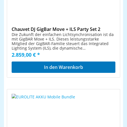
Heads z.B. nur auf die Tanzfläche konzentrieren.
Eingebaute UV-LEDs beleuchten fluoreszierende
Objekte für blendende Schwarzlicht-Effekte. Mit der
GigBAR Move + ILS können Sie jeden Effekt individuell
steuern, um sicherzustellen, dass Ihre Show so
aussieht, wie Sie es wünschen, ohne dass Sie eine
Fernbedienung direkt auf das Gerät richten müssen!
Chauvet DJ GigBar Move + ILS Party Set 2
Die mitgelieferte RF-Fernbedienung triggert die
Die Zukunft der einfachen Lichtsynchronisation ist da
integrierten Shows, ohne dass eine Sichtverbindung
mit GigBAR Move + ILS. Dieses leistungsstarke
erforderlich ist. Weitere einfache Steuerungsoptionen
Mitglied der GigBAR-Familie steuert das Integrated
sind der Standalone-Modus, DMX oder ein drahtloser
Lighting System (ILS), die dynamische
Fußschalter. Das GigBAR Move + ILS-Paket enthält ein
Beleuchtungstechnologie, die eine fortschrittliche,
2.859,00 € *
Stativ, einen drahtlosen Fußschalter, eine RF-
koordinierte Lichtshow über mehrere Gerätetypen
Fernbedienung und eine Tragetaschen für einen
bietet. GigBAR Move + ILS kann jedes ILS-fähige Gerät
schnellen Aufbau. Party Set 1 bestehend aus: 1x
steuern, kabelgebunden oder kabellos. GigBAR Move
In den Warenkorb
Chauvet DJ GigBar Move + ILS 4x Chauvet DJ SlimPAR
+ ILS ist ein 5-in-1-Beleuchtungssystem, das Moving
Q12 ILS 4x Chauvet DJ D-FI USB
Heads, Derbies, Washes, einen Laser- und einen
Strobe-Effekt auf einer einzigen Bar vormontiert hat.
Die einfache Navigation und der Zugriff auf die
leistungsstarken 32-Watt-Moving-Heads können direkt
über das Vollfarb-LCD-Display aufgerufen werden.
Zudem verfügt die Kompakt-Bar über einemTotem-
Modus. Dieser sorgt dafür, dass sich die Moving
Heads z.B. nur auf die Tanzfläche konzentrieren.
Eingebaute UV-LEDs beleuchten fluoreszierende
Objekte für blendende Schwarzlicht-Effekte. Mit der
GigBAR Move + ILS können Sie jeden Effekt individuell
steuern, um sicherzustellen, dass Ihre Show so