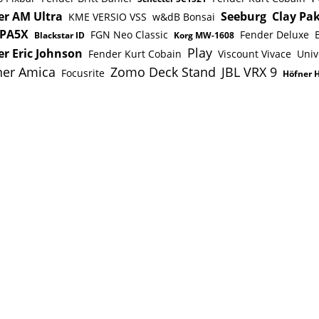
er AM Ultra
Seeburg
Clay Pa
KME VERSIO VSS
w&dB Bonsai
 PA5X
FGN Neo Classic
Fender Deluxe
Blackstar ID
Korg MW-1608
Play
r Eric Johnson
Fender Kurt Cobain
Viscount Vivace
Univ
er Amica
Zomo Deck Stand
JBL VRX 9
Focusrite
Höfner 