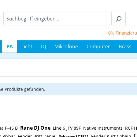
0% Finanzierung b
PA
Licht
DJ
Mikrofone
Computer
Brass
ne Produkte gefunden.
Rane DJ One
a P-45 B
Line 6 JTV 89F
Native Instruments
RCF H
F
 Pixbar
Fender Britt Daniel
Fender Kurt Cobain
Schecter SC1521