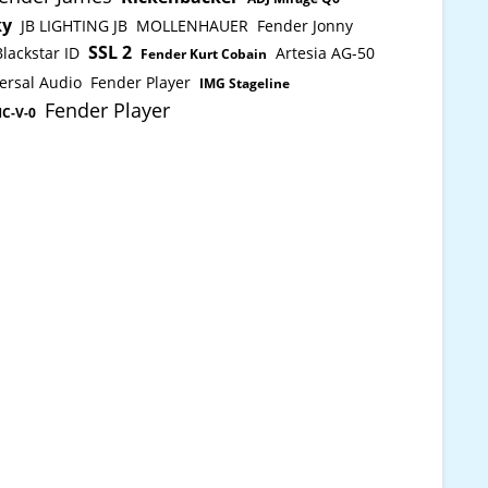
ky
JB LIGHTING JB
MOLLENHAUER
Fender Jonny
SSL 2
Blackstar ID
Artesia AG-50
Fender Kurt Cobain
ersal Audio
Fender Player
IMG Stageline
Fender Player
HC-V-0