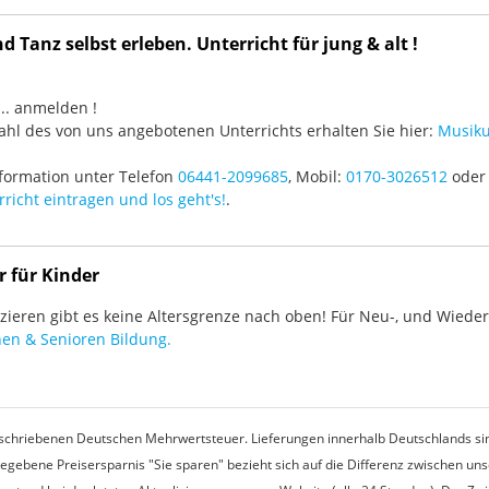
 Tanz selbst erleben. Unterricht für jung & alt !
3 ... anmelden !
hl des von uns angebotenen Unterrichts erhalten Sie hier:
Musiku
formation unter Telefon
06441-2099685
, Mobil:
0170-3026512
oder 
richt eintragen und los geht's!
.
r für Kinder
ieren gibt es keine Altersgrenze nach oben! Für Neu-, und Wieder-
en & Senioren Bildung.
rgeschriebenen Deutschen Mehrwertsteuer. Lieferungen innerhalb Deutschlands sin
egebene Preisersparnis "Sie sparen" bezieht sich auf die Differenz zwischen u