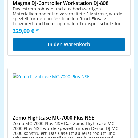
Magma DJ-Controller Workstation DJ-808
Das extrem robuste und aus hochwertigen
Materialkomponenten verarbeitete Flightcase, wurde
speziell für den professionellen Road-Einsatz
konzipiert und bietet optimalen Transportschutz für
einen Roland DJ-808 Controller. Dank der integrierten,
229,00 € *
ausfahrbaren Laptop-Ablage ist das Case auch als
praktische Workstation nutzbar und im
Handumdrehen einsatzbereit. Passend für Roland DJ-
In den Warenkorb
808Solide Konstruktion aus 9 mm starkem Sperrholz
mit laminierter OberflächeVernietete Kanten aus
Aluminium-ProfilenRobuste Stahl-
KugeleckenHochwertige Butterflyschlösser und
eingelassener TragegriffStapelbare Kugelecken
ermöglichen Platzierung auf dem DeckelAusziehbare,
komplett abnehmbare Ablage für Laptop oder andere
GeräteKabelöffnung in der Laptop-AblageGummierte
InnenpolsterungHerausnehmbares Front-
PanelAußenmaße (B/H/T): 77,5 x 56 x 22 cm /
Innenmaße: (B/H/T): 67 x 41 x 6 (Controller-Fach)
Zomo Flightcase MC-7000 Plus NSE
Zomo MC-7000 Plus NSE Das Zomo Flightcase MC-
7000 Plus NSE wurde speziell für den Denon DJ MC-
7000 konstruiert. Das Case ist äußerst robust und