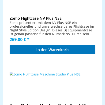
Zomo Flightcase NV Plus NSE
Zomo präsentiert mit dem NV Plus NSE ein
professionelles und unverwechselbares Flightcase im
Night Style Edition Design. Dieses DJ Equipmentcase
ist genau passend für den Numark NV. Durch sein
kompaktes und durchdachtes Design ist das Zomo NV
269,00 € *
Plus NSE Flightcase mit nur wenigen Handgriffen
einsatzbereit. Die Laptop-Ablage kann durch die
Schiebeeinrichtung beliebig positioniert werden. Mit
In den Warenkorb
dem NV Plus NSE kannst Du Deine DJ Ausrüstung
sicher von einem Gig zum nächsten transportieren.
Das Case ist wegen den hochwertigen 9mm dicken
laminierten Sperrholzplatten äußerst robust und
schützt den Numark NV vor Kratzern, Staub und
sonstigen Beschädigungen. Die schwarz lackierten Alu
Profile und Kugelecken stabilisieren das Case
zusätzlich. Mit dem stilvollen schwarzen Design
überzeugt das Zomo NV Plus NSE (NSE = NIGHT STYLE
EDITION) auch optisch. Einfach genial und absolut
cool! It´s Zomo! Funktionen Konzipiert für den
Numark NV sowie einen Laptop bis zu einer Größe
von 17 Zoll Schützt den Inhalt vor Beschädigung
Professionelle Qualität Sauber verarbeitete