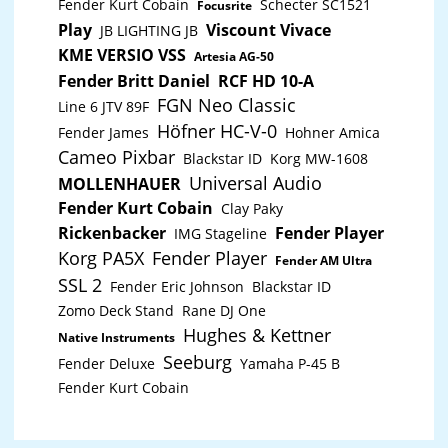
extra stabile Kugelecken gewährleisten eine sehr
Fender Kurt Cobain
Schecter SC1521
Focusrite
hohe Widerstandsfähigkeit und sorgen für attraktive
Play
Viscount Vivace
JB LIGHTING JB
sowie edle designtechnische Akzente. Für einen
überaus starken Halt der Abdeckung und einfaches
KME VERSIO VSS
Artesia AG-50
aufsperren und absperren sorgen die genialen
Fender Britt Daniel
RCF HD 10-A
Butterfly Schnappschlösser. Zusätzlich sind alle NSE
Equipmentcases für erweiterten Schutz vor
FGN Neo Classic
Line 6 JTV 89F
Langfingern abschließbar mit einem optionalen
Höfner HC-V-0
Vorhängeschloss.Das stilvolle, aktuelle Design in der
Fender James
Hohner Amica
dunkelschwarzen NSE (= Night Style Edition) rundet
Cameo Pixbar
Blackstar ID
Korg MW-1608
das Konzept des Zomo Equipment Case neben der
hohen, professionellen Qualität auch designmäßig ab.
Universal Audio
MOLLENHAUER
Features Zomo Flightcase P-DDJ-FLX6 Plus NSE
Fender Kurt Cobain
Clay Paky
Schützt den Controller vor Defekten, Kratzern oder
sonstigen Beschädigungen Hochwertige Verarbeitung
Rickenbacker
Fender Player
IMG Stageline
und Qualität für für den harten Tour Einsatz Extra
Korg PA5X
Fender Player
stabile Ausführung Modernes, zeitgemäßes Design
Fender AM Ultra
Praktische Ablage für Laptops - mit Aussparungen für
SSL 2
Fender Eric Johnson
Blackstar ID
einfache Kabelverlegung Hochwertig verarbeitete
Innenpolsterung für besten Halt deines Gerätes
Zomo Deck Stand
Rane DJ One
Hilfreiche Kugelecken sorgen für optimalen Schutz
Hughes & Kettner
Native Instruments
gegen Erschütterungen wie auch Stöße Erstklassige
Butterfly-Verschlüsse Integrierte Handgriffe
Seeburg
Fender Deluxe
Yamaha P-45 B
Abnehmbarer Deckel Technische Daten Passende
Fender Kurt Cobain
Geräte: 1x Pioneer DJ DDJ-FLX6 Herausziehbare Ablage
für 1x Laptop bis 17 Zoll eingebaut Außen-Material:
9mm Sperrholz Farbe: Schwarz (NSE) Gewicht: 14.6 kg
Außenmaße: 765 (Breite) x 474 (Tiefe) x 204 (Höhe) mm