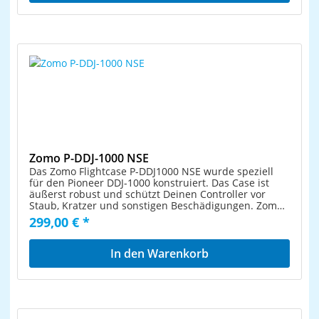
Zomo P-DDJ-1000 NSE
Das Zomo Flightcase P-DDJ1000 NSE wurde speziell
für den Pioneer DDJ-1000 konstruiert. Das Case ist
äußerst robust und schützt Deinen Controller vor
Staub, Kratzer und sonstigen Beschädigungen. Zomo
NSE Cases sind absolut road- und flugtauglich. Wie
299,00 € *
alle Zomo Flightcases der NSE Serie ist auch dieses
moderne DDJ 1000 Case aus besonders robusten und
widerstandfähigen 9 mm Sperrholz gefertigt. Es
In den Warenkorb
verspricht nicht nur echte Profiqualität, sondern weiß
auch optisch zu überzeugen. Das zeitlose, schwarze
Design ist absolut stylisch und stellt einen echten
Blickfang dar! Die Außenseiten sind schwarz laminiert
und dadurch extrem kratz- und stoßfest sowie