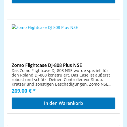
Zomo Flightcase DJ-808 Plus NSE
Das Zomo Flightcase DJ-808 NSE wurde speziell für
den Roland DJ-808 konstruiert. Das Case ist äußerst
robust und schützt Deinen Controller vor Staub,
Kratzer und sonstigen Beschädigungen. Zomo NSE
Cases sind absolut road- und flugtauglich. Wie alle
269,00 € *
Zomo Flightcases der NSE Serie ist auch dieses
moderne Equipmentcase aus besonders robusten
und widerstandfähigen 9 mm Sperrholz gefertigt. Es
In den Warenkorb
verspricht nicht nur echte Profiqualität, sondern weiß
auch optisch zu überzeugen. Das zeitlose, schwarze
Design ist absolut stylisch und stellt einen echten
Blickfang dar! Die Außenseiten sind schwarz laminiert
und dadurch extrem kratz- und stoßfest sowie