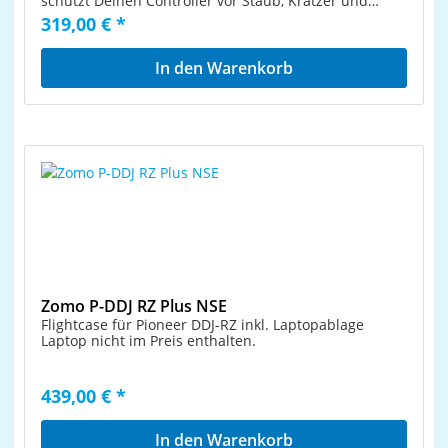
schützt Deinen Controller vor Staub, Kratzer und
sonstigen Beschädigungen. Zomo NSE Cases sind
319,00 € *
absolut road- und flugtauglich. Wie alle Zomo
Flightcases der NSE Serie ist auch dieses moderne
Equipmentcase aus besonders robusten und
In den Warenkorb
widerstandfähigen 9 mm Sperrholz gefertigt. Es
verspricht nicht nur echte Profiqualität, sondern weiß
auch optisch zu überzeugen. Das zeitlose, schwarze
Design ist absolut stylisch und stellt einen echten
Blickfang dar! Die Außenseiten sind schwarz laminiert
und dadurch extrem kratz- und stoßfest sowie
unempfindlich gegen Abrieb. Extra breite Aluprofile
und die massiven Kugelecken, die ebenfalls in
schwarz lackiert sind, garantieren sowohl Stabilität als
auch Langlebigkeit. Laptop und Denon MC7000 nicht
Lieferumfang enthalten
Zomo P-DDJ RZ Plus NSE
Flightcase für Pioneer DDJ-RZ inkl. Laptopablage
Laptop nicht im Preis enthalten.
439,00 € *
In den Warenkorb