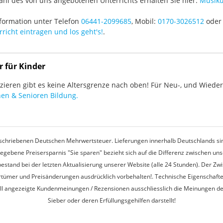
hl des von uns angebotenen Unterrichts erhalten Sie hier:
Musiku
formation unter Telefon
06441-2099685
, Mobil:
0170-3026512
oder 
richt eintragen und los geht's!
.
r für Kinder
ieren gibt es keine Altersgrenze nach oben! Für Neu-, und Wieder-
en & Senioren Bildung.
rgeschriebenen Deutschen Mehrwertsteuer. Lieferungen innerhalb Deutschlands sin
egebene Preisersparnis "Sie sparen" bezieht sich auf die Differenz zwischen u
estand bei der letzten Aktualisierung unserer Website (alle 24 Stunden). Der Z
 Irrtümer und Preisänderungen ausdrücklich vorbehalten!. Technische Eigenschaft
ell angezeigte Kundenmeinungen / Rezensionen ausschliesslich die Meinungen d
Sieber oder deren Erfüllungsgehilfen darstellt!