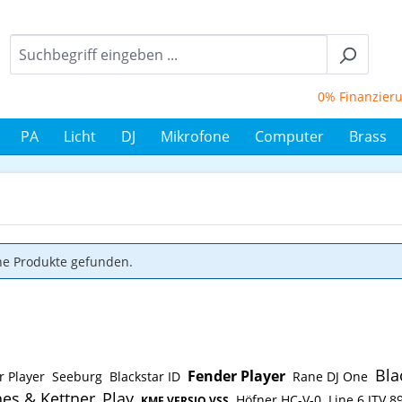
0% Finanzierung 
PA
Licht
DJ
Mikrofone
Computer
Brass
ne Produkte gefunden.
Bla
Fender Player
r Player
Seeburg
Blackstar ID
Rane DJ One
es & Kettner
Play
Höfner HC-V-0
Line 6 JTV 8
KME VERSIO VSS