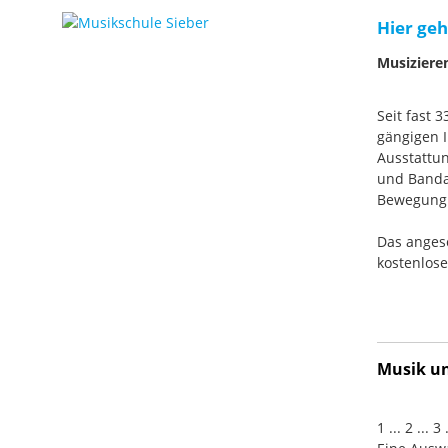
Hier geh
Musiziere
Seit fast 
gängigen I
Ausstattun
und Banda
Bewegung. 
Das anges
kostenlos
Musik und
1 ... 2 ... 