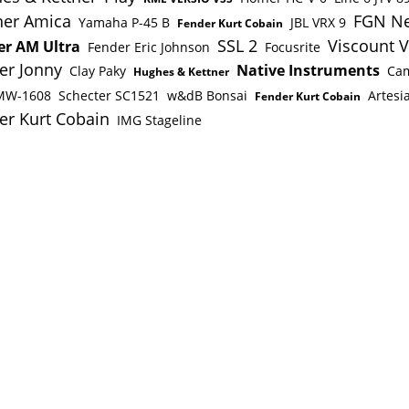
er Amica
FGN Ne
Yamaha P-45 B
JBL VRX 9
Fender Kurt Cobain
SSL 2
Viscount V
er AM Ultra
Fender Eric Johnson
Focusrite
er Jonny
Native Instruments
Clay Paky
Cam
Hughes & Kettner
MW-1608
Schecter SC1521
w&dB Bonsai
Artesi
Fender Kurt Cobain
er Kurt Cobain
IMG Stageline