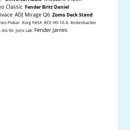
o Classic
Fender Britt Daniel
ivace
ADJ Mirage Q6
Zomo Deck Stand
eo Pixbar
Korg PA5X
RCF HD 10-A
Rickenbacker
Fender James
a AG-50
Jozsi Lak