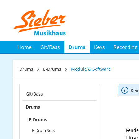
 Hauptinhalt springen
Zur Suche springen
Zur Hauptnavigation springen
Home
Git/Bass
Drums
Keys
Recording
Drums
E-Drums
Module & Software
Kei
Git/Bass
Drums
E-Drums
Fende
E-Drum Sets
Hugh