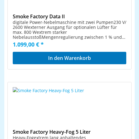
Smoke Factory Data II
digitale Power-Nebelmaschine mit zwei Pumpen230 V/
2600 Wexterner Ausgang für optionalen Lüfter für
max. 800 Wextrem starker
NebelausstoßMengenregulierung zwischen 1 % und
99 %DMX, Timer und Schlauchblende
1.099,00 € *
serienmäßigDauernebel bei reduziertem Ausstoß
In den Warenkorb
Smoke Factory Heavy-Fog 5 Liter
Heavy-Fogextrem lang anhaltendes