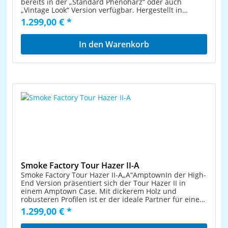
bereits in der „Standard Phenoharz“ oder auch
„Vintage Look“ Version verfügbar. Hergestellt in
Deutschland, macht er auch im normalen
1.299,00 € *
Touringbetrieb eine gute Figur. Durch die Kugelecken
und verwendeten Profile ist der Tour Hazer während
des Transports und zum größten Teil auch im Einsatz
In den Warenkorb
auf der Bühne gut geschützt. HighlightsAufheizzeit ca.
60 SekundenDMX-SteuerungDunstmenge und Lüfter
regelbarGewicht (ohne Fluid): 15,2 kgLeistung: 1600
WMade in Germany!Prozessor-Technologiefeiner
Designer-Hazeideal für Beam-Effekte & Moving Light-
Showsnach dem Verdampferprinzip
Smoke Factory Tour Hazer II-A
Smoke Factory Tour Hazer II-A„A“AmptownIn der High-
End Version präsentiert sich der Tour Hazer II in
einem Amptown Case. Mit dickerem Holz und
robusteren Profilen ist er der ideale Partner für eine
Welttournee oder den Großverleiher mit mehr als 300
1.299,00 € *
Einsatztagen. HighlightsAufheizzeit ca. 60
SekundenDMX-SteuerungDunstmenge und Lüfter