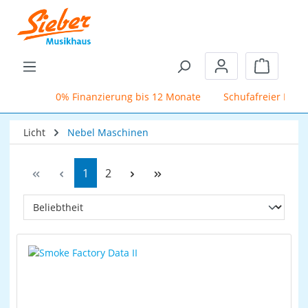
Zum Hauptinhalt springen
Warenkor
0% Finanzierung bis 12 Monate
Schufafreier Mietkauf
Licht
Nebel Maschinen
Seite
Seite
1
2