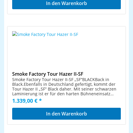
regelbarGewicht (ohne Fluid): 15,2 kgLeistung: 1600
In den Warenkorb
WMade in Germany!Prozessor-Technologiefeiner
Designer-Hazeideal für Beam-Effekte & Moving Light-
Showsnach dem Verdampferprinzip
Smoke Factory Tour Hazer II-SF
Smoke Factory Tour Hazer II-SF „SF“BLACKBack in
Black.Ebenfalls in Deutschland gefertigt, kommt der
Tour Hazer II „SF“ Black daher. Mit seiner schwarzen
Laminierung ist er für den harten Bühneneinsatz
geeignet, ohne danach „runtergerockt“
1.339,00 € *
auszusehen. Highlightsenorm hochwertiger
Dunsterzeuger nach dem VerdampferprinzipDMX-
SteuerungDunstmenge und Lüfter regelbarProzessor-
In den Warenkorb
Technologierobustes Amptown-Flightcase mit 5-Liter-
Kanister-Direkteinschubfeiner Designer-Haze, ideal
für Beam-Effekte & Moving Light-ShowsLeistung: 1600
WGewicht (ohne Fluid): 15,2 kgAufheizzeit: ca. 60