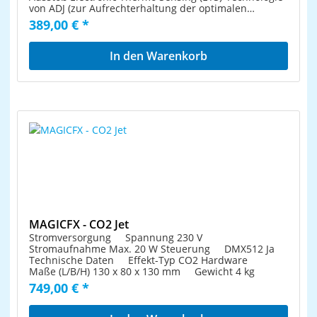
von ADJ (zur Aufrechterhaltung der optimalen
Heizstände ohne Zwischenaufheizung zwischen den
389,00 € *
Nebelausstößen) automatische Abschaltung zum
Schutz der Pumpe, wenn kein Nebelfluid im Tank
mehr vorhanden ist spezielles Heizelement, das zur
In den Warenkorb
Verhinderung von Verstopfungen der Leitung auf Öl
als Leitmedium basiert LED-Heizanzeige im Tank: Rot
= Aufheizen; Grün = Betriebsbereit; Blinkend =
Niedriger Füllstand 3 Betriebsmodi: Manell, Timer-
Modus oder DMX-Steuerung 3 DMX-Kanäle 3-Tasten
DMX-LCD-Anzeige auf rückwärtigem Bedienfeld 3-
polige DMX XLR-In/Out-Anschlüsse Heizelement: 1500
W Nebelausstoß: 595 m³ pro Minute Aufheizzeit: 8
min externer Nebelfluidtank: 5 Liter einschließlich
Befestigungsbügel für die Befestigung an der Wand
oder an einem Gerüstteil bequemer Tragegriff
Leistungsaufnahme: max. 1600 W Netz: AC 120 V/60
Hz oder 230 V/50 Hz (nicht schaltbar) Abmessungen (L
x B x H): 475 x 345 x 321 mm Gewicht: 11,28 kg
MAGICFX - CO2 Jet
Stromversorgung Spannung 230 V
Stromaufnahme Max. 20 W Steuerung DMX512 Ja
Technische Daten Effekt-Typ CO2 Hardware
Maße (L/B/H) 130 x 80 x 130 mm Gewicht 4 kg
749,00 € *