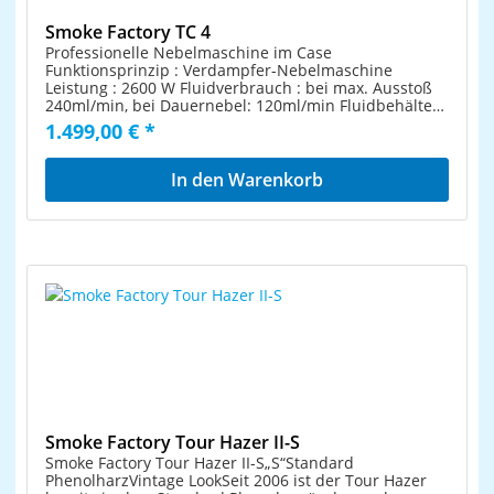
Smoke Factory TC 4
Professionelle Nebelmaschine im Case
Funktionsprinzip : Verdampfer-Nebelmaschine
Leistung : 2600 W Fluidverbrauch : bei max. Ausstoß
240ml/min, bei Dauernebel: 120ml/min Fluidbehälter :
5 Liter Nebelausstoß : in 99 Schritten einstellbar, 1%-
1.499,00 € *
Schritte Nebelzeit : bei 100% Ausstoß ca. 40 sec bei
<50% Ausstoß Dauernebel Ansteuerung : DMX 512, 0-
10 V Timer Stand-alone-Betrieb Auffheizzeit : ca. 7
In den Warenkorb
min Temperaturregel. : Mikroprozessorgesteuert
Überhitzungsschutz: Heizblock im Thermostat, Pumpe
mit Temperaturschalter Maße: 55 x 32 x 47 cm ( L x B x
H ) Gewicht: 24 kg ohne Flüssigkeit
Smoke Factory Tour Hazer II-S
Smoke Factory Tour Hazer II-S„S“Standard
PhenolharzVintage LookSeit 2006 ist der Tour Hazer