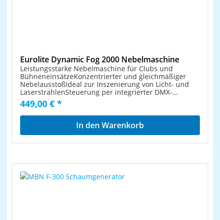
Kaltgerätenetzkabel mit Schutzkontaktstecker
Ansteuerung auch bequem per W-LAN mit Ihrem
Tablet oder Smartphone und dem freeDMX-Interface
Holen Sie sich die passende EUROLITE Hybrid App
kostenlos im App Store und bei Google Play
Eurolite Dynamic Fog 2000 Nebelmaschine
Leistungsstarke Nebelmaschine für Clubs und
BühneneinsätzeKonzentrierter und gleichmäßiger
NebelausstoßIdeal zur Inszenierung von Licht- und
LaserstrahlenSteuerung per integrierter DMX-
Schnittstelle oder Steuermodul mit LCD-
449,00 € *
AnzeigeEinstellbarer Timer mit Intervall, Dauer und
NebelmengeZusätzlich mit handlichem Funksender
für kontinuierliche AuslösungTemperaturregelung
In den Warenkorb
durch ThermoschalterHerausnehmbarer Tank,
PegelanzeigeFluidmangel-
SchutzschaltungLüftungsgitter mit blauer LED-
Beleuchtung, schaltbarDMX-Schnittstelle mit 3- und 5-
poligen AnschlüssenBetrieb mit herkömmlichem
Nebelfluid auf WasserbasisMetallgehäuse mit
schwenkbarem Hängebügel und Fangseilöse