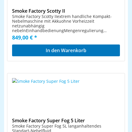
Smoke Factory Scotty II
Smoke Factory Scotty IIextrem handliche Kompakt-
Nebelmaschine mit Akkuohne Vorheizzeit
netzunabhängig
nebelnEinhandbedienungMengenregulierung
möglich400 WattBatterie/Akku: 12 V/12 AhAufwärmzeit
849,00 € *
nur 1 Sekundebis zu 10min Dauernebel bei voller
BatterieNebelzeit mit voller Batterie: 10 min
Dauernebeln oder 150 Nebelstöße à 5
In den Warenkorb
SekundenAuslösung durch Taster, analog-Signal, Funk
(Option) oder DMX (optional)
Smoke Factory Super Fog 5 Liter
Smoke Factory Super Fog 5L langanhaltendes
Standart-Nebelfluid