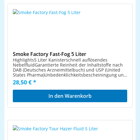
Sekunden
Smoke Factory Fast-Fog 5 Liter
Highlights5 Liter Kanisterschnell auflösendes
NebelfluidGarantierte Reinheit der Inhaltstoffe nach
DAB (Deutsches Arzneimittelbuch) und USP (United
States Pharma)Unbedenklichkeitsbescheiningung und
DIN-Sicherheitsdatenblattvollständig
28,50 € *
wasserverdünnbar, biologisch abbaubar, nicht
entzündlichPermanente Qualitätskontrolle
In den Warenkorb