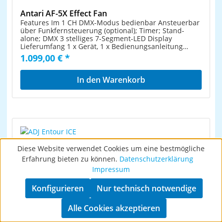
Antari AF-5X Effect Fan
Features Im 1 CH DMX-Modus bedienbar Ansteuerbar
über Funkfernsteuerung (optional); Timer; Stand-
alone; DMX 3 stelliges 7-Segment-LED Display
Lieferumfang 1 x Gerät, 1 x Bedienungsanleitung
Technische Daten Stromversorgung: 230 V AC, 50 Hz
1.099,00 € *
Gesamtanschlusswert: 1600 W DMX-Kanäle: 1
DMX-Eingang: 1 x 5-pol XLR (M) Einbauversion
Ansteuerung: Funkfernsteuerung (optional); Timer;
In den Warenkorb
Stand-alone; DMX Gehäusefarbe: Schwarz
Displaytyp: 3 stelliges 7-Segment-LED Display
Maße: Länge: 55,8 cm Breite: 46,5 cm Höhe: 57,8 cm
Gewicht: 18,15 kg
Diese Website verwendet Cookies um eine bestmögliche
Erfahrung bieten zu können.
Datenschutzerklärung
Impressum
Konfigurieren
Nur technisch notwendige
ADJ Entour ICE
Die Entour Ice ist eine Bodennebelmaschine in
Alle Cookies akzeptieren
Tourqualität, die einen dichten Nebel erzeugt, der bei