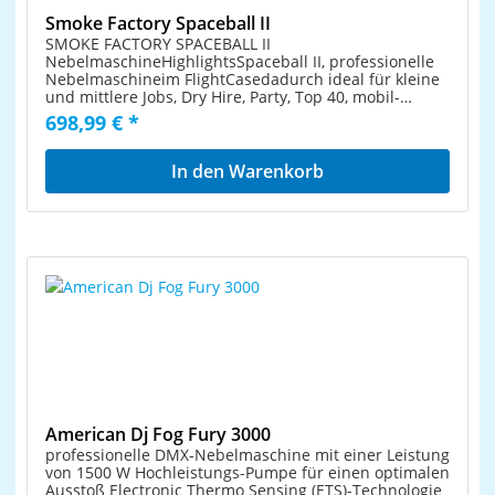
Smoke Factory Spaceball II
SMOKE FACTORY SPACEBALL II
NebelmaschineHighlightsSpaceball II, professionelle
Nebelmaschineim FlightCasedadurch ideal für kleine
und mittlere Jobs, Dry Hire, Party, Top 40, mobil-
DJFunktionsprinzip: Verdampfer-
698,99 € *
NebelmaschineLeistung: 650
WVersorgungsspannung: 240 V/50 HzGewicht (ohne
Fluid): 9 kgFassungsvermögen des Fluidbehälter: 750
In den Warenkorb
mlFluidverbrauch: 60 ml/Min. bei max. Ausstoß, 15
ml/Min. bei Dauernebel
American Dj Fog Fury 3000
professionelle DMX-Nebelmaschine mit einer Leistung
von 1500 W Hochleistungs-Pumpe für einen optimalen
Ausstoß Electronic Thermo Sensing (ETS)-Technologie