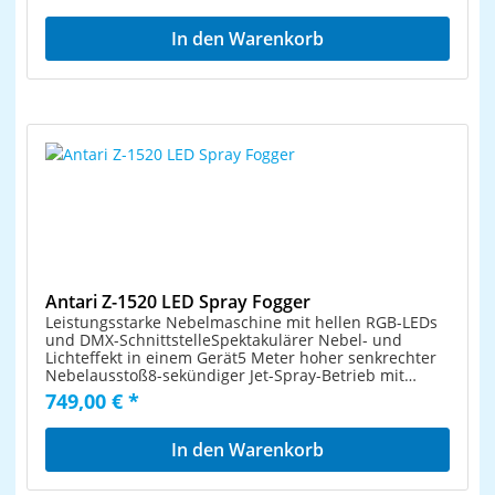
True1 Fassungsverm. Fluidbehälter: 5ltr.
Kanisterfach Kühlungstufen: in drei Stufen
In den Warenkorb
regelbar Kühlungszeit: kontinuierlicher Betrieb
Ansterungsmöglichkeiten: DMX 512, 0-10V analoge,
Ethernet, stand alone Vorkühlzeit: Keine CO2
Verbrauch: 1, 2 oder 3 Kg pro Minute Maße (BxTxH):
710x615x310mm Größe: 41,5kg Im Lieferumfang
enthalten sind:Smoke Factory Data II
NebelmaschineSmoke Factory Cryo Bodennebel
VorsatzgerätSmoke Factory Case
Antari Z-1520 LED Spray Fogger
Leistungsstarke Nebelmaschine mit hellen RGB-LEDs
und DMX-SchnittstelleSpektakulärer Nebel- und
Lichteffekt in einem Gerät5 Meter hoher senkrechter
Nebelausstoß8-sekündiger Jet-Spray-Betrieb mit
maximaler Nebelmenge22 x 3-W-LED: 8 x rot, 7 x grün,
749,00 € *
7 x blau10 Farbmakros wählbar15 Lauflichteffekte mit
einstellbarer GeschwindigkeitStrobeeffektKabellose
Ausführung mit intelligentem Funksteuersystem mit
In den Warenkorb
50 m ReichweiteInkl. handlichem Funksender W-2,
dem 4 Farben oder Lauflichteffekte zugewiesen