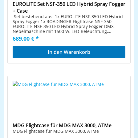
EUROLITE Set NSF-350 LED Hybrid Spray Fogger
+ Case
Set bestehend aus: 1x EUROLITE NSF-350 LED Hybrid
Spray Fogger 1x ROADINGER Flightcase NSF-350
EUROLITE NSF-350 LED Hybrid Spray Fogger DMX-
Nebelmaschine mit 1500 W, LED-Beleuchtung,
senk-/waagerechtem Ausstoß LED-Lichteffekt und
689,00 € *
Nebelgeysir in einem Gerät Effektive
Nebeleffektmaschine mit kräftigem, senkrechtem
Nebelausstoß Austrittsdüse mit RGB-LED-Beleuchtung
In den Warenkorb
für eindrucksvolle Effekt-Präsentation 5-7 Meter hohe
Nebelfontäne Komfortable Adressierung und
Einstellung über Steuereinheit mit LED-Anzeige mit 4
Bedientasten Auslösung per beiliegender
Funkfernbedienung oder per integrierter DMX512-
Schnittstelle Zusätzliche Taste für manuelle
Auslösung Bestückung mit 21 x 3-W-LED: 7 x rot, 7 x
grün, 7 x blau Farbe der LEDs, Farbwechsel und
Strobeeffekt einstellbar Herausnehmbarer Tank mit
Pegelanzeige Optoelektronischer Sensor mit
Flüssigkeitsmangel-Schutzschaltung Netzanschluss
über beiliegendes Kaltgerätenetzkabel mit
Schutzkontaktstecker Ausstoßweite: ca. 6 m
Stromanschluss: Stromeinspeisung Kaltgeräte (M)
Einbauversion Stromanschlusskabel mit
MDG Flightcase für MDG MAX 3000, ATMe
Schutzkontakt (M) (mitgeliefert) Ansteuerung:
MDG Flightcase für MDG MAX 3000, ATMe
Funkfernsteuerung Ansteuerung: DMX Ansteuerung: