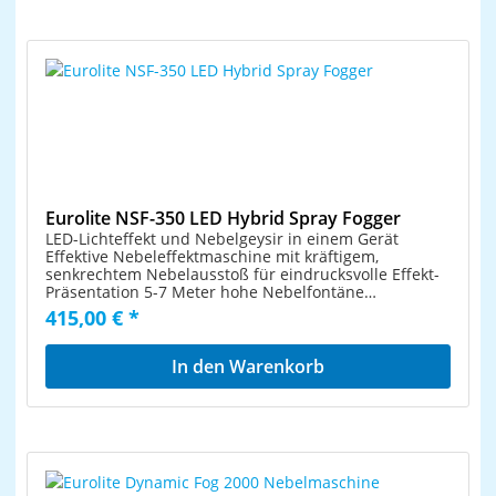
werden könnenSteuerung per integrierter DMX-
Schnittstelle oder Steuermodul mit LCD-
AnzeigeEinstellbarer Timer mit Intervall und
DauerManueller AusstoßHerausnehmbarer
TankMaster/Slave-BetriebPowerCon-Stromanschluss
(Kabel inklusive)
Eurolite NSF-350 LED Hybrid Spray Fogger
LED-Lichteffekt und Nebelgeysir in einem Gerät
Effektive Nebeleffektmaschine mit kräftigem,
senkrechtem Nebelausstoß für eindrucksvolle Effekt-
Präsentation 5-7 Meter hohe Nebelfontäne
Komfortable Adressierung und Einstellung über
415,00 € *
Steuereinheit mit LED-Anzeige mit 4 Bedientasten
Manuelle Auslösung oder Auslösung per beiliegender
Funkfernbedienung oder per integrierter DMX512-
In den Warenkorb
Schnittstelle DMX512-Steuerung über jeden
handelsüblichen DMX-Controller möglich (belegt 8
Kanäle) Bestückung mit 21 x 3-W-LED: 7 x rot, 7 x grün,
7 x blau Farbe der LEDs, Farbwechsel und Strobeeffekt
einstellbar Herausnehmbarer Tank mit Pegelanzeige
Optoelektronischer Sensor mit Flüssigkeitsmangel-
Schutzschaltung Netzanschluss über beiliegendes