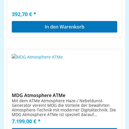
Stand-alone Fernbedienung Batterie: 1 x Batterie 12V
LR27 Alkali-Mangan eingebaut ROADINGER Flightcase
NSF-350 PRO Flightcase für eine NSF-350
392,70 € *
Nebelmaschine Passend für 1 Gerät Innenraum mit
Schaumstoffpolsterung Hochwertige Verarbeitung mit
7 mm Birkenmultiplexholz, dunkelbraun laminiert
In den Warenkorb
Aluminiumprofilrahmen (25 mm) mit abgerundeten
Ecken Dreischenklige, mittelgroße Stahlkugelecken 2
große, verchromte Butterfly-Schlösser 2 verchromte
Case-Klappgriffe 4 Gummifüße Made in Europe
MDG Atmosphere ATMe
Mit dem ATMe Atmosphere Haze-/ Nebeldunst-
Generator vereint MDG die Vorteile der bewährten
Atmosphere-Technik mit moderner Digitaltechnik. Die
MDG Atmosphere ATMe ist speziell darauf
abgestimmt, nur feinsten, schier unsichtbaren
7.199,00 € *
Nebeldunst zu erzeugen, der feine Lichtstrahlen und
gesättigte Farben sichtbar werden lässt. Gleichzeitig