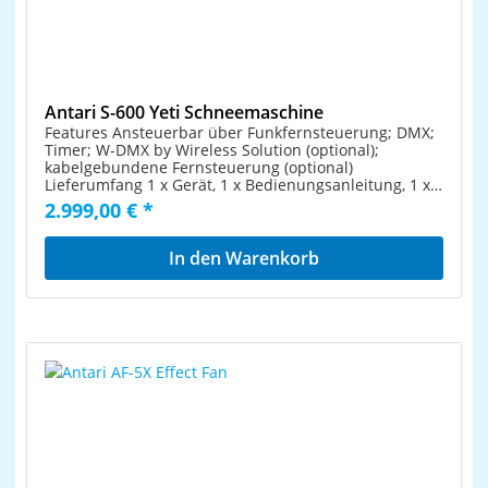
cm Höhe: 26,5 cm Gewicht: 13,70 kg
Antari S-600 Yeti Schneemaschine
Features Ansteuerbar über Funkfernsteuerung; DMX;
Timer; W-DMX by Wireless Solution (optional);
kabelgebundene Fernsteuerung (optional)
Lieferumfang 1 x Gerät, 1 x Bedienungsanleitung, 1 x
Netzkabel/Stromkabel, 1 x Konformitätserklärung, 1 x
2.999,00 € *
Fernbedienung, 1 x Batterie, 1 x Schlauch, 1 x Filter
Technische Daten Stromversorgung: 230 V AC, 50 Hz
Gesamtanschlusswert: 1050 W Schutzklasse: SK I
In den Warenkorb
Stromanschluss: Stromeinspeisung über PowerCON
TRUE (M) Einbauversion Stromanschlusskabel mit
Schutzkontaktstecker (mitgeliefert) Fluidverbrauch:
Ca. 400 ml/min DMX-Eingang: 1 x 5-pol XLR (M)
Einbauversion DMX-Ausgang: 1 x 5-pol XLR (W)
Einbauversion Ansteuerung: Funkfernsteuerung;
DMX; Timer; W-DMX by Wireless Solution (optional);
kabelgebundene Fernsteuerung (optional)
Gehäusefarbe: Schwarz Maße: Länge: 46,12 cm
Breite: 59,6 cm Höhe: 62,96 cm Gewicht: 23,75 kg