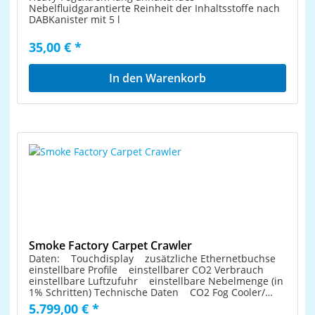
Nebelfluidgarantierte Reinheit der Inhaltsstoffe nach
DABKanister mit 5 l
35,00 € *
In den Warenkorb
Smoke Factory Carpet Crawler
Daten: Touchdisplay zusätzliche Ethernetbuchse
einstellbare Profile einstellbarer CO2 Verbrauch
einstellbare Luftzufuhr einstellbare Nebelmenge (in
1% Schritten) Technische Daten CO2 Fog Cooler/
Verdampferprinzip Leistung: 70 Watt
5.799,00 € *
Versorgungsspannung: 90 - 240V AC mit PowerCon