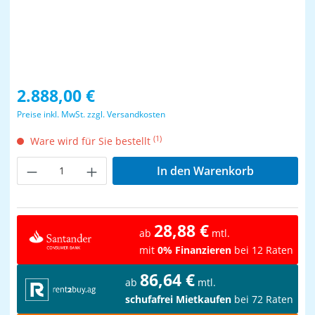
Regulärer Preis:
2.888,00 €
Preise inkl. MwSt. zzgl. Versandkosten
(1)
Ware wird für Sie bestellt
Produkt Anzahl: Gib den gewünschten Wer
In den Warenkorb
28,88 €
ab
mtl.
mit
0% Finanzieren
bei 12 Raten
86,64 €
ab
mtl.
schufafrei Mietkaufen
bei 72 Raten