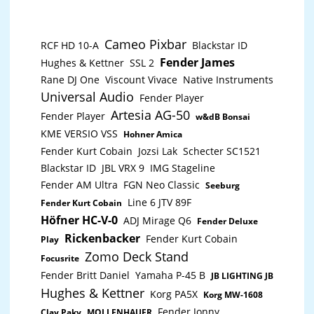
kostenloser Zugang zur SoundSwitch Software
compliant, Windows XP, Vista, 7, 8, 10 oder höher; Mac
Kompakt und intuitiv, bietet Control One allen DJs
OS X 10.5 oder höher, Linux (Ubuntu)
eine vertraute und spaßige Beleuchtungserfahrung.
Systemanforderungen Nektarine Software und Nektar
Control One ist kompatibel mit professionellen DJ-
DAW Integration: Windows 8,10 oder höher. Mac OS X
Cameo Pixbar
Plattformen, wie Engine DJ, Serato DJ und Virtual DJ,
RCF HD 10-A
Blackstar ID
10.7 oder höher. Netzteilanschluss (9 Volt DC, 600 mA,
und lässt sich daher leicht in bestehende DJ-Setups
Fender James
Hughes & Kettner
SSL 2
plus innen) Abmessungen: 301 x 231 x 45 mm
integrieren. Außerdem können Musiker und
Gewicht: 1400g
Performer Lightshows automatisieren und mit Ableton
Rane DJ One
Viscount Vivace
Native Instruments
Link Live-Beleuchtungseffekte hinzufügen oder mit
Universal Audio
Fender Player
dem Control One die BPM manuell vorgeben. Das
Control One bringt neue Funktionen und verbessert
Artesia AG-50
Fender Player
w&dB Bonsai
das Gesamterlebnis der Beleuchtungssteuerung für
KME VERSIO VSS
DJs. Nach der Entwicklung einer Standalone-
Hohner Amica
Beleuchtungssteuerung und den Verbesserungen an
Fender Kurt Cobain
Jozsi Lak
Schecter SC1521
der Desktop-Software war ein dedizierter Controller
Blackstar ID
JBL VRX 9
IMG Stageline
für SoundSwitch und Engine Lighting der nächste,
logische Schritt, sagt Matt Watkins, Produktinhaber
Fender AM Ultra
FGN Neo Classic
Seeburg
von SoundSwitch. Control One hebt die Integration
von Beleuchtungen in einem DJ-Set auf ein ganz
Line 6 JTV 89F
Fender Kurt Cobain
neues Niveau."
Höfner HC-V-0
ADJ Mirage Q6
Fender Deluxe
Rickenbacker
Fender Kurt Cobain
Play
Zomo Deck Stand
Focusrite
Fender Britt Daniel
Yamaha P-45 B
JB LIGHTING JB
Hughes & Kettner
Korg PA5X
Korg MW-1608
Fender Jonny
Clay Paky
MOLLENHAUER