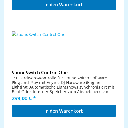
Hardware MIDI-Setup. Zusammen mit der
In den Warenkorb
mitgelieferten Nektarine 2.0 Software wird AURA zu
einem Plugin-Steuerungs-Kraftpaket für VST-, VST3-
und AU-Plugins. Egal ob man ein einzelnes Multi-
Sound Drum-Plugin oder ein umfangreiches Kit mit
mehreren Plugins spielt, die Belegung der Pads ist
schnell und intuitiv dank Echtzeit-Vorhörfunktion. Die
Nektarine-Software kann bis zu 16 verschiedene
Instrumenten-Plugins gleichzeitig hosten, so dass
jedes der Pads von AURA mit einem eigenen Plugin
belegt werden kann. Features: MIDI-Pad-Controller
inklusive Nektarine/Nektar DAW-Integration
Standalone Step Sequencer mit 16 Songs á 16 Pattern
Standalone Pad Repeat mit 8 einstellbaren Echtzeit
Parametern 16 RGB LED Anschlag-und
Druckempfindliche Pads 8 robuste Endlosencoder TFT
SoundSwitch Control One
Farbdisplay mit 320×240 Auflösung und 4 Softbuttons
1:1 Hardware-Kontrolle für SoundSwitch Software
8 "Nektarine" Buttons als Direktzugriff auf Patches,
Plug-and-Play mit Engine DJ Hardware (Engine
Mixer, Pad Setup, Plugins 6 Mode Buttons 7
Lighting) Automatische Lightshows synchronisiert mit
beleuchtete Transportbuttons Komplett MIDI
Beat Grids Interner Speicher zum Abspeichern von
zuweisbare Pads, Schalter und Knöpfe 16 interne
Beleuchtungs-Patches und Einstellungen (4)
299,00 € *
Presets Robustes Gehäuse mit Aluminium Oberseite
Professionelle DMX-Anschlüsse für 2 DMX-Universen
Track- und Transportsteuerung mit Nektar DAW-
DMX-Eingang für die Verbindung mit installierten
Integration Support u.a. für Bitwig, Cubase,
Beleuchtungssystemen Duales USB für nahtlose DJ-
In den Warenkorb
GarageBand, Logic, Nuendo, Reason, Reaper, Studio
Übergaben Eingebautes LED-Display für Anzeige-Infos
One MCU für ale gängigen DAWs und Pro Tools Setup
Performance Pads mit anpassbarem RGB Kontrollen
MIDI-Out Buchse 2 Fusstaster Anschlüsse USB Port
für Schwenken, Neigung und Intensität 3 Monate
Systemanforderungen AURA Hardware: USB class