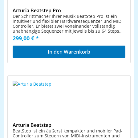
Arturia Beatstep Pro
Der Schrittmacher Ihrer Musik BeatStep Pro ist ein
intuitiver und flexibler Hardwaresequenzer und MIDI
Controller. Er bietet zwei voneinander vollständig
unabhängige Sequenzer mit jeweils bis zu 64 Steps
pro Sequenz, 16 Sequenzen pro Projekt und
299,00 € *
zusätzlichem Drum-Sequenzer mit 16 separaten
Drumspuren. Bis zu 16 Projekte lassen sich fest im
BeatStep Pro speichern. Aufnahmen können in
In den Warenkorb
Echtzeit über die Pads, oder per
Lauflichtprogrammierung als Step-Sequenzen
aufgenommen werden. BeatStep Pro bietet USB
In/Out, MIDI In/Out und umfangreiche CV/Gate
Anschlüsse und kann sowohl als Master, als auch als
Slave in bestehende Setups integriert werden. Alles
im Griff Als ob das nicht genug wäre, haben wir noch
einige Performance-Effekte wie einen Looper mit
Touchstrip, einen Randomizer, Swing-Einstellungen
und andere unmittelbare Kontrollmöglichkeiten
eingebaut, die BeatStep Pro schon jetzt zu einem
modernen Klassiker machen. Schaltzentrale Im
Controllermodus können Sie Clips in ihrer
bevorzugten DAW starten, die Drumsounds eines
Moduls spielen oder Parameter Ihres Lieblings-
Arturia Beatstep
Plugins steuern. Die Möglichkeiten sind nur durch
BeatStep ist ein äußerst kompakter und mobiler Pad-
Ihre Vorstellungskraft begrenzt. Totale Integration Die
Controller zum Steuern von MIDI-Instrumenten und