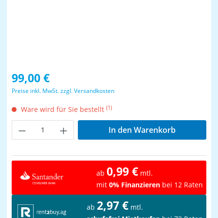
Regulärer Preis:
99,00 €
Preise inkl. MwSt. zzgl. Versandkosten
(1)
Ware wird für Sie bestellt
Produkt Anzahl: Gib den gewünschten Wer
In den Warenkorb
0,99 €
ab
mtl.
mit
0% Finanzieren
bei 12 Raten
2,97 €
ab
mtl.