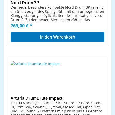
Nord Drum 3P
Der neue, besonders kompakte Nord Drum 3P vereint
ein überzeugendes Spielgefühl mit den unbegrenzten
Klanggestaltungsmöglichkeiten des innovativen Nord
Drum 2. Zu den neuen Merkmalen zählen das
integrierte Multipad, Reverb- und Delay-Effekte, ein
769,00 € *
vereinfachter Modus zur Sound-Auswahl sowie neue
Sound-Bänke für eine schnelle Erstellung eigener Kits.
Eigenschaften 6-kanaliger Percussion-
In den Warenkorb
SynthesizerIntegriertes Multipad, Kick-Pad-Eingang
und MIDIVereinfachte Bedienoberfläche für eine
intuitive Sound-AuswahlNeue individuelle Sound-
Preset-Bibliotheken für Kicks, Snares, Toms und
mehrFortschrittliche Sound-Engine mit Resonant-,
Subtractive- und FM-SyntheseReverb- und Delay-
Effekte, pro Kanal regelbarDrive-, Crush- und EQ-
Effekte in jedem KanalMIDI-In/Out mit vollständiger
CC-SteuerungStereo-Ausgang mit verbesserter
AusgangsleistungKopfhörer-Ausgang mit verbesserter
Ausgangsleistung
Arturia DrumBrute Impact
10 100% analoge Sounds: Kick, Snare 1, Snare 2, Tom
Hi, Tom Low, Cowbell, Cymbal, Closed Hat, Open Hat
und FM Sound 64 Patterns mit jeweils bis zu 64 Steps