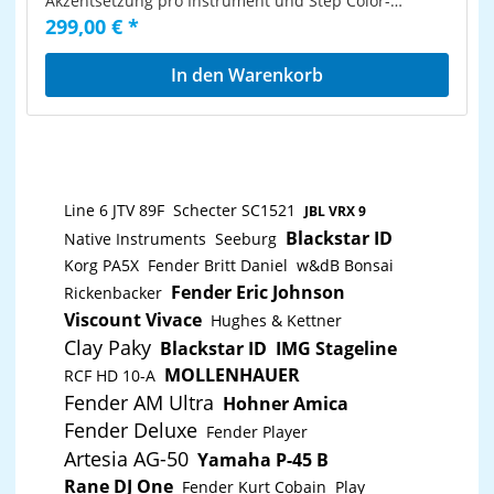
Akzentsetzung pro Instrument und Step Color-
Klangverfärbung pro Instrument und Step
299,00 € *
zuschaltbar (außer bei Cowbell) Song-Modus zur
Aneinanderkettung von Pattern Polyrhythmus-
Funktion: Jede Drumspur kann eigene Stepanzahl
In den Warenkorb
haben Swing-Funktion global und einzeln pro
Instrument einstellbar Zufallsgenerator für
spannende Variationen Pattern-Looper für Loops und
glitchartige-Effekte Roller für Drum-Rolls in Echtzeit
Distortion-Effekt auf Summe zuschaltbar Integriertes
Metronom Flexible Sync-Optionen: Intern / MIDI /
Clock, inkl. 1PPS, 2PPQ, DIN24 und DIN48 USB-MIDI-
Line 6 JTV 89F
Schecter SC1521
Interface Summenausgang und zusätzliche
JBL VRX 9
Gruppenausgänge für Kick, Snare, HiHats und den
Blackstar ID
Native Instruments
Seeburg
FM-Sound 3,5 mm Kopfhörerausgang
Korg PA5X
Fender Britt Daniel
w&dB Bonsai
Fender Eric Johnson
Rickenbacker
Viscount Vivace
Hughes & Kettner
Clay Paky
Blackstar ID
IMG Stageline
MOLLENHAUER
RCF HD 10-A
Fender AM Ultra
Hohner Amica
Fender Deluxe
Fender Player
Artesia AG-50
Yamaha P-45 B
Rane DJ One
Fender Kurt Cobain
Play