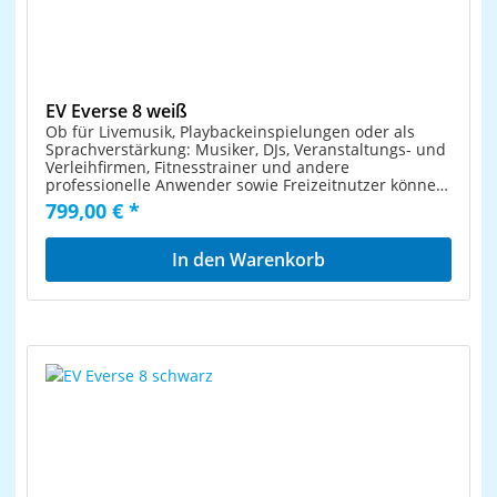
(type A) Dimensions: 180 x 180 x 430 mm Weight: 4.40
kg (incl. PSU)
EV Everse 8 weiß
Ob für Livemusik, Playbackeinspielungen oder als
Sprachverstärkung: Musiker, DJs, Veranstaltungs- und
Verleihfirmen, Fitnesstrainer und andere
professionelle Anwender sowie Freizeitnutzer können
von der erstklassigen Klangqualität,
799,00 € *
Benutzerfreundlichkeit und dem All-in-one
Systemdesign von EVERSE 8 profitieren ein Konzept,
das einem großem Anwenderfeld professionelle
In den Warenkorb
Audioperformance bietet. Der erste
batteriebetriebene Lautsprecher von Electro-Voice
und das erste wetterfeste Modell seiner Art, EVERSE 8,
nutzt die jahrzehntelange technische Expertise von
Electro-Voice zusammen mit den neuesten
technologischen Fortschritten um ein wirklich
tragbares und wirklich drahtloses Audioerlebnis zu
bieten zu einem Preis- und Leistungsniveau, das von
derzeit vergleichbaren Produkten auf dem Markt nicht
erreicht wird. Ob für Live-Musik, Stimmverstärkung
und/oder Audiowiedergabe, Musiker, DJs,
Produktions-/Verleihfirmen, Fitness-/Aktivitätstrainer
und andere professionelle, Amateur- und