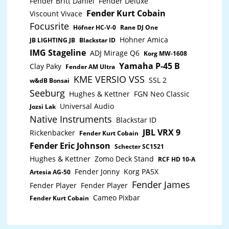
Fender Britt Daniel
Fender Deluxe
up to six EVERSE 12 systems simultaneously, and
Fender Kurt Cobain
receive immediate notification during critical
Viscount Vivace
performance conditions. Bluetooth audio streaming
Focusrite
Höfner HC-V-0
Rane DJ One
and true wireless stereo4 YES Crossover frequency
2000 Hz Connectors 2x XLR/TRS combo jack 1x
Hohner Amica
JB LIGHTING JB
Blackstar ID
charge port 1x XLR output 1x 12 V DC power output 1x
IMG Stageline
ADJ Mirage Q6
Korg MW-1608
3.5mm stereo 1x TRS footswitch USB charging 1.5 A
max, device-dependent Power consumption5 100 -
Yamaha P-45 B
Clay Paky
Fender AM Ultra
240 V~, 50 - 60 Hz, 1.2 - 0.6 A Battery capacity 86.4
KME VERSIO VSS
Wh Battery at max output6 6+ hours of run
SSL 2
w&dB Bonsai
optimize6+ hours of run time Battery at moderate
Seeburg
Hughes & Kettner
FGN Neo Classic
output7 12+ hours of run time Weight 14.16 kg
(31.22 lbs) Dimensions (W x H x D) 345 mm x 597
Universal Audio
Jozsi Lak
mm x 347 mm (13.58" x 23.5" x 13.66") Kick-back /
Native Instruments
monitor angles 25° / 55° Colors Black
Blackstar ID
JBL VRX 9
Rickenbacker
Fender Kurt Cobain
Fender Eric Johnson
Schecter SC1521
Hughes & Kettner
Zomo Deck Stand
RCF HD 10-A
Fender Jonny
Korg PA5X
Artesia AG-50
Fender James
Fender Player
Fender Player
Cameo Pixbar
Fender Kurt Cobain