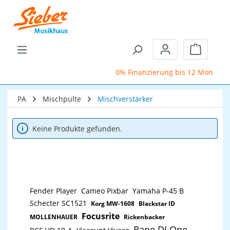
Zum Hauptinhalt springen
Warenkor
0% Finanzierung bis 12 Monate
PA
Mischpulte
Mischverstärker
Keine Produkte gefunden.
Fender Player
Cameo Pixbar
Yamaha P-45 B
Schecter SC1521
Korg MW-1608
Blackstar ID
Focusrite
MOLLENHAUER
Rickenbacker
Rane DJ One