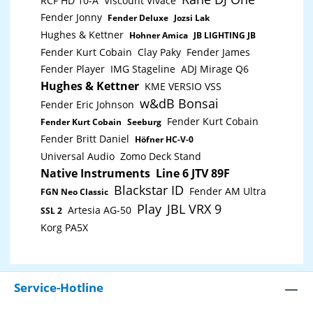
RCF HD 10-A
Viscount Vivace
Fender Jonny
Fender Deluxe
Jozsi Lak
Hughes & Kettner
Hohner Amica
JB LIGHTING JB
Fender Kurt Cobain
Clay Paky
Fender James
Fender Player
IMG Stageline
ADJ Mirage Q6
Hughes & Kettner
KME VERSIO VSS
w&dB Bonsai
Fender Eric Johnson
Fender Kurt Cobain
Fender Kurt Cobain
Seeburg
Fender Britt Daniel
Höfner HC-V-0
Universal Audio
Zomo Deck Stand
Native Instruments
Line 6 JTV 89F
Blackstar ID
Fender AM Ultra
FGN Neo Classic
Play
JBL VRX 9
Artesia AG-50
SSL 2
Korg PA5X
Service-Hotline