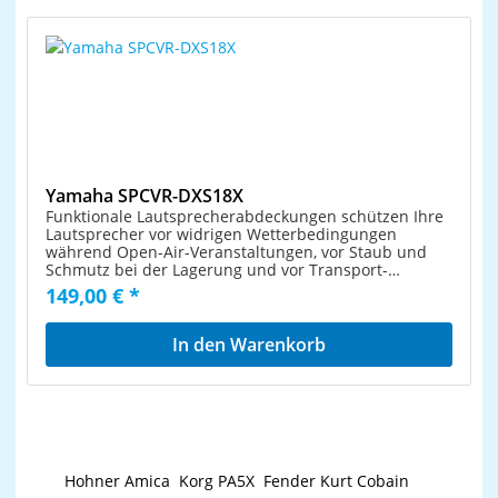
Yamaha SPCVR-DXS18X
Funktionale Lautsprecherabdeckungen schützen Ihre
Lautsprecher vor widrigen Wetterbedingungen
während Open-Air-Veranstaltungen, vor Staub und
Schmutz bei der Lagerung und vor Transport-
Beschädigungen. ACHTUNG: Die Abdeckungen
149,00 € *
garantieren keinen Schutz vor Tropfwasser. (Geeignet
für Lautsprecher: DXS18XLF/18XLF-D, CXS18XLF)
Kompatible Lautsprecher: DXS18XLF/18XLF-D,
In den Warenkorb
CXS18XLF Gewicht: 2,2 kg; 4,9 lbs. Volumen: 0,15 m³
Hohner Amica
Korg PA5X
Fender Kurt Cobain