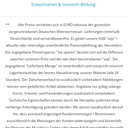
Erwachsenen & Senioren Bildung.
Alle Preise verstehen sich in EURO inklusive der gesetzlich
vorgeschriebenen Deutschen Mehrwertsteuer. Lieferungen innerhalb
Deutschlands sind versandkostenfrei. Es gelten unsere AGB "uvp" =
aktuelle oder ehemalige unverbindliche Preisempfehlung des Herstellers
Die angegebene Preisersparnis "Sie sparen" bezieht sich auf die Differenz
zwischen unserem Preis und der wie oben beschriebenen "uvp". Die
angegebene "Lieferbare Menge" ist unverbindlich und entspricht unserem
Lagerbestand bei der letzten Aktualisierung unserer Website (alle 24
Stunden). Der Zwischenverkauf ist ausdrücklich vorbehalten! Abbildungen
können vom gelieferten Artikel abweichen. Angebote nur gültig solange
Vorrat. Irrtümer und Preisänderungen ausdrücklich vorbehalten!.
Technische Eigenschaften können durch die Hersteller jederzeit ohne
vorherige Ankündigung geändert werden. Wir weisen ausdrücklich darauf
hin, dass eventuell angezeigte Kundenmeinungen / Rezensionen
ausschliesslich die Meinungen der Kunden widerspiegeln und keinesfalls
die Meinung des Musikhaus Sieber oder deren Erfüllungsgehilfen darstellt!