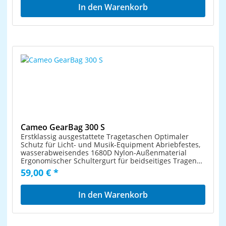
In den Warenkorb
Cameo GearBag 300 S
Erstklassig ausgestattete Tragetaschen Optimaler
Schutz für Licht- und Musik-Equipment Abriebfestes,
wasserabweisendes 1680D Nylon-Außenmaterial
Ergonomischer Schultergurt für beidseitiges Tragen
Verstärkte Seiten und Boden mit zweilagiger 10 mm
59,00 € *
Polsterung Kräftige, aber flexible Reißverschlüsse
In den Warenkorb