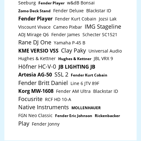
Seeburg
w&dB Bonsai
Fender Player
Fender Deluxe
Blackstar ID
Zomo Deck Stand
Fender Player
Fender Kurt Cobain
Jozsi Lak
IMG Stageline
Viscount Vivace
Cameo Pixbar
ADJ Mirage Q6
Fender James
Schecter SC1521
Rane DJ One
Yamaha P-45 B
Clay Paky
KME VERSIO VSS
Universal Audio
Hughes & Kettner
JBL VRX 9
Hughes & Kettner
Höfner HC-V-0
JB LIGHTING JB
SSL 2
Artesia AG-50
Fender Kurt Cobain
Fender Britt Daniel
Line 6 JTV 89F
Korg MW-1608
Fender AM Ultra
Blackstar ID
Focusrite
RCF HD 10-A
Native Instruments
MOLLENHAUER
FGN Neo Classic
Fender Eric Johnson
Rickenbacker
Play
Fender Jonny