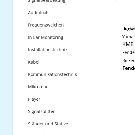
Signalbearbeitung
Audiotools
Frequenzweichen
Hughes
Yamah
In Ear Monitoring
KME 
Installationstechnik
Fende
Ricke
Kabel
Fend
Kommunikationstechnik
Mikrofone
Player
Signalsplitter
Ständer und Stative