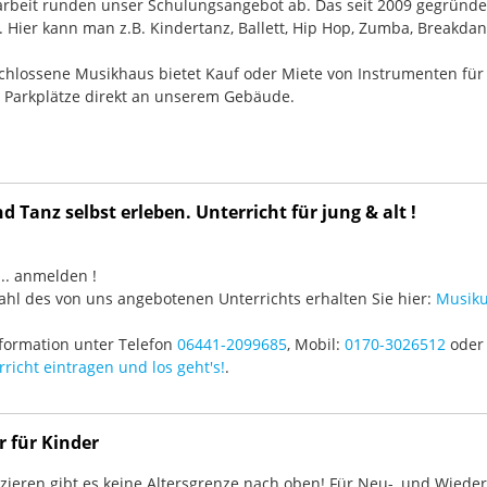
rbeit runden unser Schulungsangebot ab. Das seit 2009 gegründ
Hier kann man z.B. Kindertanz, Ballett, Hip Hop, Zumba, Breakdan
chlossene Musikhaus bietet Kauf oder Miete von Instrumenten für
e Parkplätze direkt an unserem Gebäude.
 Tanz selbst erleben. Unterricht für jung & alt !
3 ... anmelden !
hl des von uns angebotenen Unterrichts erhalten Sie hier:
Musiku
formation unter Telefon
06441-2099685
, Mobil:
0170-3026512
oder 
richt eintragen und los geht's!
.
r für Kinder
ieren gibt es keine Altersgrenze nach oben! Für Neu-, und Wieder-