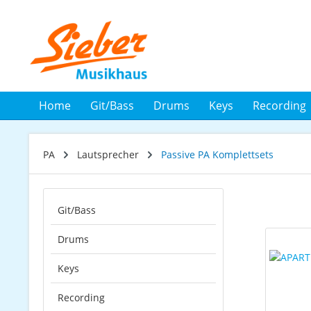
 Hauptinhalt springen
Zur Suche springen
Zur Hauptnavigation springen
Home
Git/Bass
Drums
Keys
Recording
PA
Lautsprecher
Passive PA Komplettsets
Git/Bass
Drums
Keys
Recording