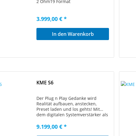
2 Ohm19 Format
3.999,00 € *
In den Warenkorb
KME S6
Der Plug n Play Gedanke wird
Realität aufbauen, anstecken,
Preset laden und los gehts! Mit
dem digitalen Systemverstärker als
Herzstück bieten die Passivsysteme
ein Plus an Leistung, mehr
9.199,00 € *
Flexibilität und präziseren Sound