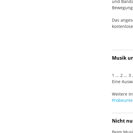
und Banda
Bewegung. 
Das anges
kostenlos
Musik und
1 ... 2 ... 
Eine Auswa
Weitere In
Probeunter
Nicht nu
Beim Musiz