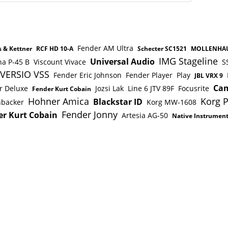
Fender AM Ultra
 & Kettner
RCF HD 10-A
Schecter SC1521
MOLLENHA
IMG Stageline
Universal Audio
a P-45 B
Viscount Vivace
S
VERSIO VSS
Fender Eric Johnson
Fender Player
Play
JBL VRX 9
Cam
r Deluxe
Jozsi Lak
Line 6 JTV 89F
Focusrite
Fender Kurt Cobain
Hohner Amica
Korg 
Blackstar ID
nbacker
Korg MW-1608
Fender Jonny
er Kurt Cobain
Artesia AG-50
Native Instrumen