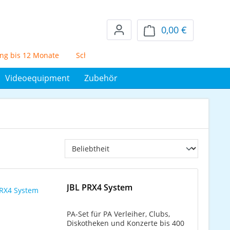
0,00 €
Warenkorb en
is 12 Monate
Schufafreier Mietkauf über 72 Monate
5% Sk
Videoequipment
Zubehör
JBL PRX4 System
PA-Set für PA Verleiher, Clubs,
Diskotheken und Konzerte bis 400