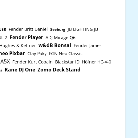
OhmSPL nom. (Fullspace@1W/1m) /
max. SPL (bei AES Nennbelastbarkeit):
96 / 123 dBFrequenzgang (-10 dB): 38 Hz
- fxAbmessungen (B x H x T): 440 x 446 x
460 mmGewicht: 19,5 kgAnschlüsse: 2x
Neutrik Speakon NL4Oberfläche: PU
Fender Britt Daniel
JB LIGHTING JB
UER
Seeburg
Beschichtung
Fender Player
SL 2
ADJ Mirage Q6
(schwarz)Ausstattungsmerkmale: M20
w&dB Bonsai
Hughes & Kettner
Flanschplatte für Distanzstange,
Fender James
Tragegriffe, StapelelementeFrontgitter:
eo Pixbar
Clay Paky
FGN Neo Classic
Wabengitter hinterlegt mit
PA5X
Fender Kurt Cobain
Blackstar ID
Höfner HC-V-0
Akustikschaum
Rane DJ One
Zomo Deck Stand
ts