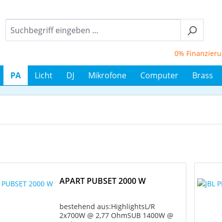
0% Finanzierung b
PA
Licht
DJ
Mikrofone
Computer
Brass
APART PUBSET 2000 W
bestehend aus:HighlightsL/R
2x700W @ 2,77 OhmSUB 1400W @