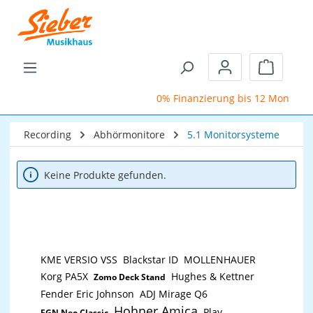
Zum Hauptinhalt springen
Warenkor
0% Finanzierung bis 12 Monate
Recording
Abhörmonitore
5.1 Monitorsysteme
Keine Produkte gefunden.
KME VERSIO VSS
Blackstar ID
MOLLENHAUER
Korg PA5X
Hughes & Kettner
Zomo Deck Stand
Fender Eric Johnson
ADJ Mirage Q6
Hohner Amica
Play
FGN Neo Classic