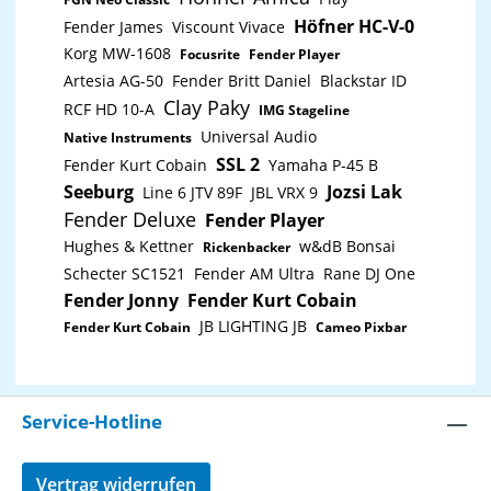
Höfner HC-V-0
Fender James
Viscount Vivace
Korg MW-1608
Focusrite
Fender Player
Artesia AG-50
Fender Britt Daniel
Blackstar ID
Clay Paky
RCF HD 10-A
IMG Stageline
Universal Audio
Native Instruments
SSL 2
Fender Kurt Cobain
Yamaha P-45 B
Seeburg
Jozsi Lak
Line 6 JTV 89F
JBL VRX 9
Fender Deluxe
Fender Player
Hughes & Kettner
w&dB Bonsai
Rickenbacker
Schecter SC1521
Fender AM Ultra
Rane DJ One
Fender Jonny
Fender Kurt Cobain
JB LIGHTING JB
Fender Kurt Cobain
Cameo Pixbar
Service-Hotline
Vertrag widerrufen