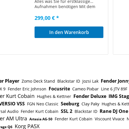
Alles was Sie für erstklassige
Aufnahmen benötigen Mit dem
MicroBook IIc können Sie
gleichzeitig ein Mikrofon, eine
299,00 € *
Gitarre und ein Keyboard (oder ein
anderes Gerät mit Linepegel)
In den Warenkorb
aufnehmen. Der
Mikrofonvorverstärker hat einen
neutralen und kristallklaren Klang
mit einer 20-dB-Absenkfunktion
und 48-V-Phantomspeisung für
Kondensatormikrofone. Die
programmierbaren Ausgänge
ermöglichen flexible Monitoring-
Funktionen. Highlights4-Input, 6-
Output Bus-Powered Audio
r Player
Fender Jonn
Zomo Deck Stand
Blackstar ID
Jozsi Lak
Interface für Mac und Windows
Focusrite
X 9
Fender Eric Johnson
Cameo Pixbar
Line 6 JTV 89F
Testton-Generator"Plug & Play"
High-Speed USB 2.0
er Kurt Cobain
Fender Deluxe
IMG Stag
Hughes & Kettner
Kopfhörerbuchse auf Stereo-
VERSIO VSS
Seeburg
FGN Neo Classic
Clay Paky
Hughes & Ket
Miniklinke mit unabhängiger
Lautstärkeregelung Mächtige
SSL 2
Rane DJ One
rsal Audio
Fender Kurt Cobain
Blackstar ID
Werkzeuge zur Audioanalyse,
er AM Ultra
Fender Kurt Cobain
Viscount Vivace
N
Artesia AG-50
inklusive FFT-Anzeige, Wasserfall-
Korg PA5X
Spektrogramm, X-Y-Plot und
rage Q6