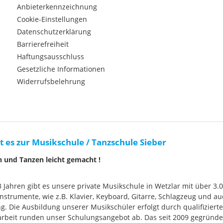
EffektenStereo-Linepegel-
Anbieterkennzeichnung
Miniklinken-Ausgang S/PDIF-
Cookie-Einstellungen
Digital-Ausgang auf Chinch-Buchse
Datenschutzerklärung
(spiegelt Main-Out)7-bandiger
parametrischer Equalizer und
Barrierefreiheit
KompressorStimmgerät
Haftungsausschluss
Gesetzliche Informationen
Widerrufsbelehrung
t es zur Musikschule / Tanzschule Sieber
n und Tanzen leicht gemacht !
33 Jahren gibt es unsere private Musikschule in Wetzlar mit über 3.
nstrumente, wie z.B. Klavier, Keyboard, Gitarre, Schlagzeug und
g. Die Ausbildung unserer Musikschüler erfolgt durch qualifizier
rbeit runden unser Schulungsangebot ab. Das seit 2009 gegründ