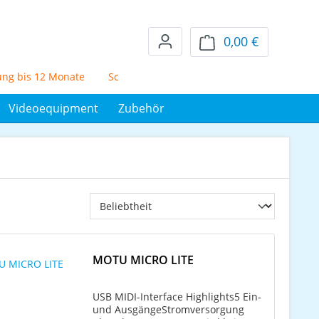
0,00 €
Warenkorb en
bis 12 Monate
Schufafreier Mietkauf über 72 Monate
5% S
Videoequipment
Zubehör
MOTU MICRO LITE
USB MIDI-Interface Highlights5 Ein-
und AusgängeStromversorgung