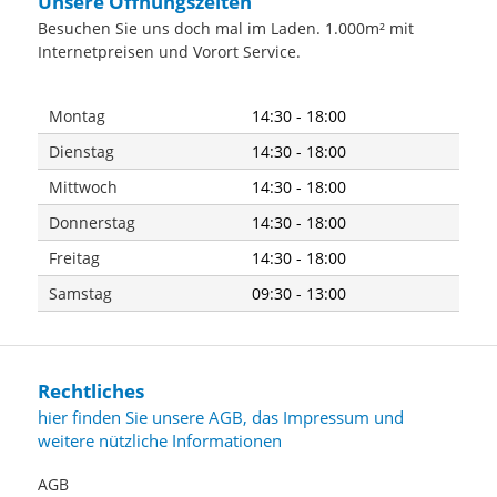
Unsere Öffnungszeiten
Macs und PCsMikrofon-
Besuchen Sie uns doch mal im Laden. 1.000m² mit
Klinkeneingang mit Vorverstärker,
48-V-Phantomspeisung, 20-dB-
Internetpreisen und Vorort Service.
Dämpfung
Aktivieren/Deaktivieren von
Phantomspeisung und -20-dB-
Montag
14:30 - 18:00
Dämpfung Inklusive AudioDesk -
eine funktionsvielfältige Audio
Dienstag
14:30 - 18:00
WorkstationGitarreneingang mit
Mittwoch
14:30 - 18:00
Dämpfung von 20 dB und Precision
Digital Trim 3- oder 4-Segment-
Donnerstag
14:30 - 18:00
LED-Anzeigen für alle Eingänge
und Ausgänge Software für Mac
Freitag
14:30 - 18:00
OS X, USB-Kabel inklusive, Micro
USB-Kabel mit Netzanschluss für
Samstag
09:30 - 13:00
iOS-Nutzung inklusiveAnaloger
Stereo-Linepegel-Eingang mit
symmetrischer Klinke oder Stereo-
Miniklinke Unterstützung von HD
Rechtliches
Audio (88.2 und 96 kHz)Analoger
Stereo-Linepegel-Ausgang (Main-
hier finden Sie unsere AGB, das Impressum und
Out) auf symmetrischen
weitere nützliche Informationen
Klinken CueMix FX - latenzfreies
Mixing und Monitoring mit
AGB
Equalizer und Dynamik-