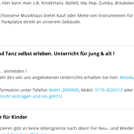
Hier kann man z.B. Kindertanz, Ballett, Hip Hop, Zumba, Breakdan
chlossene Musikhaus bietet Kauf oder Miete von Instrumenten für
e Parkplätze direkt an unserem Gebäude.
 Tanz selbst erleben. Unterricht für jung & alt !
3 ... anmelden !
hl des von uns angebotenen Unterrichts erhalten Sie hier:
Musiku
formation unter Telefon
06441-2099685
, Mobil:
0170-3026512
oder 
richt eintragen und los geht's!
.
r für Kinder
ieren gibt es keine Altersgrenze nach oben! Für Neu-, und Wieder-