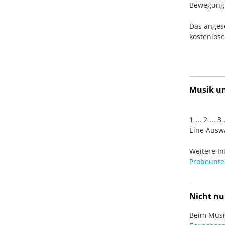
Bewegung. 
Das anges
kostenlos
Musik und
1 ... 2 ... 
Eine Auswa
Weitere In
Probeunter
Nicht nu
Beim Musiz