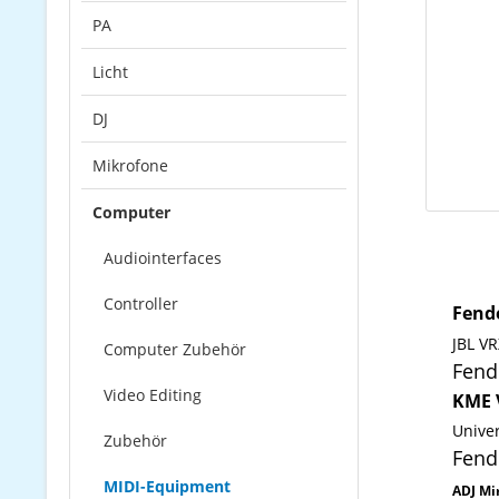
PA
Licht
DJ
Mikrofone
Computer
Audiointerfaces
Controller
Fende
JBL VR
Computer Zubehör
Fend
Video Editing
KME 
Unive
Zubehör
Fend
MIDI-Equipment
ADJ Mi