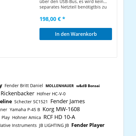
über den USB-Bus, es wird kein
separates Netzteil benötigtbis zu
80 MIDI-Kanälemitgelieferte
Treiber: Mac OS9, Mac OS X,
198,00 € *
Windows ME/2000/XP/Vistaultra-
schnelle USB-Verbindung
In den Warenkorb
y
Fender Britt Daniel
MOLLENHAUER
w&dB Bonsai
Rickenbacker
Höfner HC-V-0
Fender James
eline
Schecter SC1521
Korg MW-1608
tner
Yamaha P-45 B
RCF HD 10-A
Play
Hohner Amica
Fender Player
ative Instruments
JB LIGHTING JB