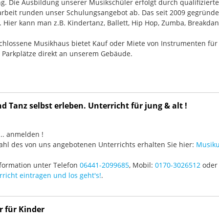
g. Die Ausbildung unserer Musikschüler erfolgt durch qualifizier
rbeit runden unser Schulungsangebot ab. Das seit 2009 gegründ
Hier kann man z.B. Kindertanz, Ballett, Hip Hop, Zumba, Breakdan
chlossene Musikhaus bietet Kauf oder Miete von Instrumenten für
e Parkplätze direkt an unserem Gebäude.
 Tanz selbst erleben. Unterricht für jung & alt !
3 ... anmelden !
hl des von uns angebotenen Unterrichts erhalten Sie hier:
Musiku
formation unter Telefon
06441-2099685
, Mobil:
0170-3026512
oder 
richt eintragen und los geht's!
.
r für Kinder