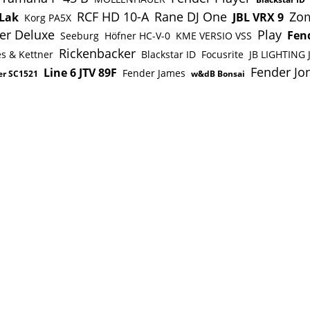
RCF HD 10-A
Rane DJ One
Zom
 Lak
JBL VRX 9
Korg PA5X
er Deluxe
Play
Fen
Seeburg
Höfner HC-V-0
KME VERSIO VSS
Rickenbacker
s & Kettner
Blackstar ID
Focusrite
JB LIGHTING 
Fender Jo
Line 6 JTV 89F
Fender James
er SC1521
w&dB Bonsai