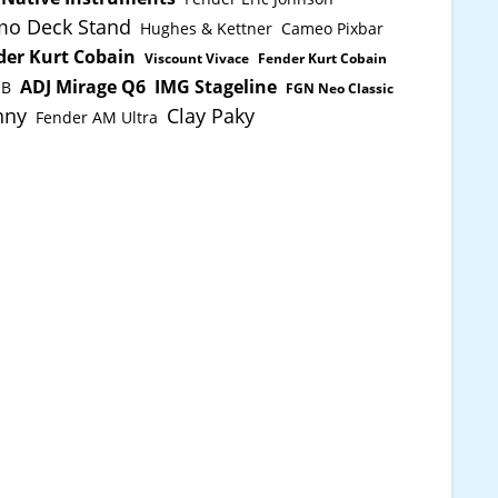
o Deck Stand
Hughes & Kettner
Cameo Pixbar
der Kurt Cobain
Viscount Vivace
Fender Kurt Cobain
ADJ Mirage Q6
IMG Stageline
JB
FGN Neo Classic
nny
Clay Paky
Fender AM Ultra