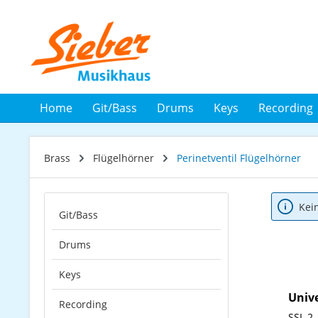
 Hauptinhalt springen
Zur Suche springen
Zur Hauptnavigation springen
Home
Git/Bass
Drums
Keys
Recording
Brass
Flügelhörner
Perinetventil Flügelhörner
Kei
Git/Bass
Drums
Keys
Univ
Recording
SSL 2