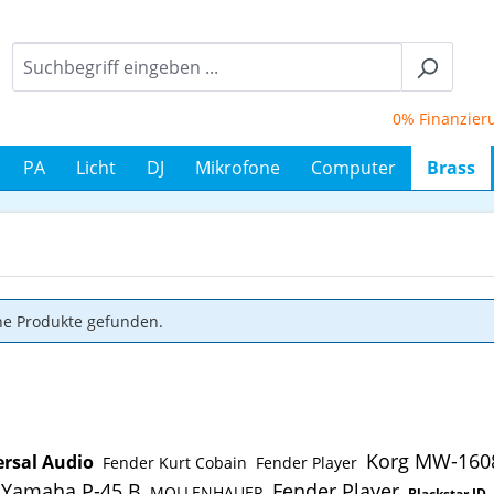
0% Finanzierung 
PA
Licht
DJ
Mikrofone
Computer
Brass
ne Produkte gefunden.
Korg MW-160
ersal Audio
Fender Kurt Cobain
Fender Player
Yamaha P-45 B
Fender Player
MOLLENHAUER
Blackstar ID