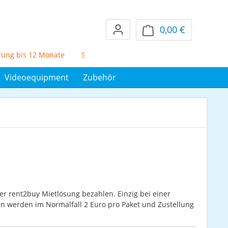
0,00 €
Warenkorb en
g bis 12 Monate
Schufafreier Mietkauf über 72 Monate
5%
Videoequipment
Zubehör
oder rent2buy Mietlösung bezahlen. Einzig bei einer
werden im Normalfall 2 Euro pro Paket und Zustellung