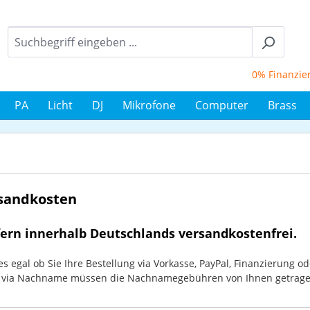
0% Finanzierun
PA
Licht
DJ
Mikrofone
Computer
Brass
rsandkosten
fern innerhalb Deutschlands versandkostenfrei.
 es egal ob Sie Ihre Bestellung via Vorkasse, PayPal, Finanzierung 
g via Nachname müssen die Nachnamegebühren von Ihnen getragen 