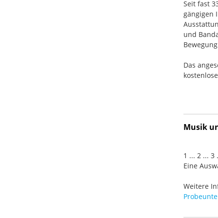
Seit fast 
gängigen I
Ausstattun
und Banda
Bewegung. 
Das anges
kostenlos
Musik und
1 ... 2 ... 
Eine Auswa
Weitere In
Probeunter