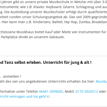
33 Jahren gibt es unsere private Musikschule in Wetzlar mit über 3.
nstrumente, wie z.B. Klavier, Keyboard, Gitarre, Schlagzeug und
g. Die Ausbildung unserer Musikschüler erfolgt durch qualifizier
rbeit runden unser Schulungsangebot ab. Das seit 2009 gegründ
Hier kann man z.B. Kindertanz, Ballett, Hip Hop, Zumba, Breakdan
chlossene Musikhaus bietet Kauf oder Miete von Instrumenten für
e Parkplätze direkt an unserem Gebäude.
 Tanz selbst erleben. Unterricht für jung & alt !
3 ... anmelden !
hl des von uns angebotenen Unterrichts erhalten Sie hier:
Musiku
formation unter Telefon
06441-2099685
, Mobil:
0170-3026512
oder 
richt eintragen und los geht's!
.