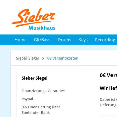
 Hauptinhalt springen
Zur Suche springen
Zur Hauptnavigation springen
Home
Git/Bass
Drums
Keys
Recording
Sieber Siegel
0€ Versandkosten
0€ Ve
Sieber Siegel
Wir lie
Finanzierungs-Garantie*
Paypal
Dabei ist
Lieferun
0% Finanzierung über
Santander Bank