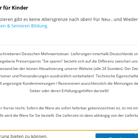
r für Kinder
ieren gibt es keine Altersgrenze nach oben! Für Neu-, und Wieder-
en & Senioren Bildung.
rgeschriebenen Deutschen Mehrwertsteuer. Lieferungen innerhalb Deutschlands sin
egebene Preisersparnis "Sie sparen" bezieht sich auf die Differenz zwischen u
estand bei der letzten Aktualisierung unserer Website (alle 24 Stunden). Der Z
 Irrtümer und Preisänderungen ausdrücklich vorbehalten!. Technische Eigenschaft
ell angezeigte Kundenmeinungen / Rezensionen ausschliesslich die Meinungen d
Sieber oder deren Erfüllungsgehilfen darstellt!
r Vorrat reicht. Sofern die Ware als sofort lieferbar gekennzeichnet ist, ist mi
s wird die Ware für Sie bestellt. Die Lieferzeit ist dann abhängig von der Lieferb
rung bieten zu können.