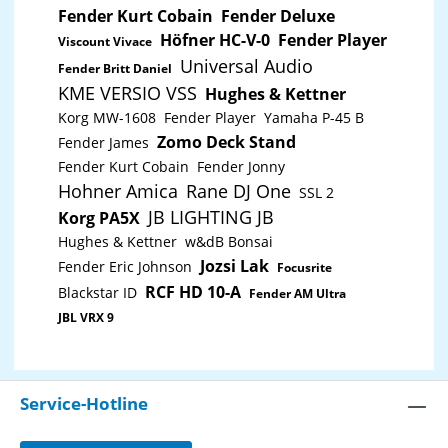
Schrägstellung; Beinfreiheit und Raum für Pedale;
Fender Kurt Cobain
Fender Deluxe
klein zusammenlegbar Form: Säulenständer
Gewicht: 10,06 kg Höhe: 1.310 mm
Höfner HC-V-0
Fender Player
Viscount Vivace
Höhenverstellung: stufenlos mittels ergonomisch
Universal Audio
geformten Klemmelementen Material: Aluminium
Fender Britt Daniel
Produktkategorie: Starline Tragfähigkeit: 105 kg
KME VERSIO VSS
Hughes & Kettner
Tragfähigkeit pro Aufsatz: 35 kg
Korg MW-1608
Fender Player
Yamaha P-45 B
Zomo Deck Stand
Fender James
Fender Kurt Cobain
Fender Jonny
Hohner Amica
Rane DJ One
SSL 2
JB LIGHTING JB
Korg PA5X
Hughes & Kettner
w&dB Bonsai
Jozsi Lak
Fender Eric Johnson
Focusrite
RCF HD 10-A
Blackstar ID
Fender AM Ultra
JBL VRX 9
Service-Hotline