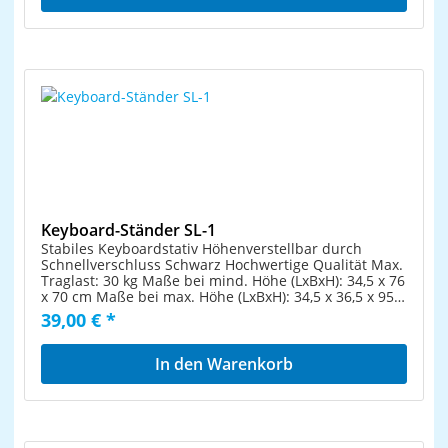
pulverbeschichtetFarbe: schwarzMax. Auflagentiefe:
400 mmHöhe min.: 100 mmHöhe max.: 900 mmMax.
Belastbarkeit (Auflage): 65 kgGewicht: 4,45 kg
Keyboard-Ständer SL-1
Stabiles Keyboardstativ Höhenverstellbar durch
Schnellverschluss Schwarz Hochwertige Qualität Max.
Traglast: 30 kg Maße bei mind. Höhe (LxBxH): 34,5 x 76
x 70 cm Maße bei max. Höhe (LxBxH): 34,5 x 36,5 x 95
cm Gewicht: 2,7 kg
39,00 € *
In den Warenkorb