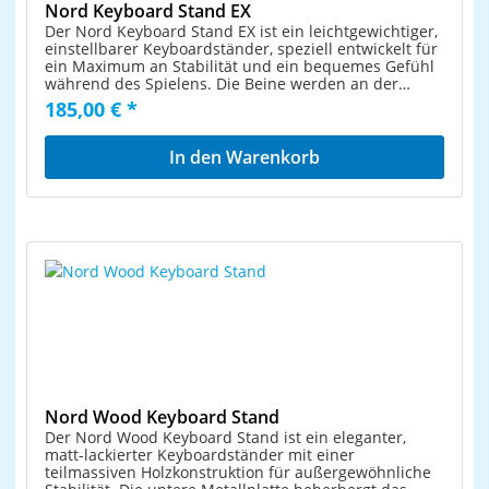
Nord Keyboard Stand EX
Der Nord Keyboard Stand EX ist ein leichtgewichtiger,
einstellbarer Keyboardständer, speziell entwickelt für
ein Maximum an Stabilität und ein bequemes Gefühl
während des Spielens. Die Beine werden an der
Bodenplatte des Instrumentes befestigt, so dass
185,00 € *
dieses davor geschützt ist, auf dem Stativ zu
verrutschen, wie es bei herkömmlichen Stativen der
Fall ist. Zwei unterschiedliche Längen sind möglich;
In den Warenkorb
ein komfortable Einstellung, wenn man beim Spielen
sitzt und eine, wenn man sein Instrument im Stehen
spielt. Der Stand kann einfach befestigt werden, es
wird kein Werkzeug
benötigt.EigenschaftenAluminium-
KeyboardständerZwei auswählbare Höhen: 750 oder
650 mmKompatible ProdukteNord Stage 2 HA76 &
HA88Nord Stage EX 76 & 88Nord Stage Classic 88 & 76
(nur Rev. B und C)Nord Piano 88Nord Piano 2 HA88
und Nord Piano 2 HPNord Electro 3 HP und Nord
Electro 4 HPNord C1 Combo Organ
Nord Wood Keyboard Stand
Der Nord Wood Keyboard Stand ist ein eleganter,
matt-lackierter Keyboardständer mit einer
teilmassiven Holzkonstruktion für außergewöhnliche