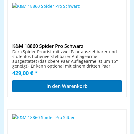
K&M 18860 Spider Pro Schwarz
Der »Spider Pro« ist mit zwei Paar ausziehbarer und
stufenlos höhenverstellbarer Auflagearme
ausgestattet (das obere Paar Auflagearme ist um 15°
geneigt). Er kann optional mit einem dritten Paar
Auflagearme (Artikel 18865 oder 18866) für ein
429,00 € *
weiteres Keyboard aufgerüstet werden. Zusätzlich
verfügt der »Spider Pro« am oberen Ende der Säule
über einen 3/8" bzw. 5/8" Gewindeanschluss zum
In den Warenkorb
Anbringen eines Mikrofonarms. Eine verstärkte
Schrägstellung der Säule ermöglicht ein bequemeres
Spielen und bessere Sicht auf das untere Keyboard.
Die klappbare Fußkonstruktion bietet viel Platz für
Pedale und optimale Beinfreiheit. Der »Spider Pro«
lässt sich schnell und kompakt zusammenlegen. Die
optional erhältliche Tasche (Artikel 18851) bietet
Schutz und sorgt für einen einfachen Transport des
Ständers Technische Details: Auflagearme: zwei
ausziehbare Paare, ein Paar zusätzlich um 15° geneigt