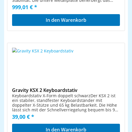
Stabilität. Die untere Metallplatte beherbergt das
Nord Triple Pedal. Der Nord Wood Keyboard Stand ist
999,01 € *
fixiert in der Standardhöhe für Grand Pianos und
unterstützt alle Nord Stage und Piano Instrumente
mit 88 Tasten. EigenschaftenMatt-lackierter
In den Warenkorb
Keyboardständer mit teilmassiver
HolzkonstruktionAbmessungen: 1247 x 650 x 380 mm
Kompatible ProdukteNord Stage Classic 88Nord Stage
EX 88Nord Stage 2 HA88Nord Stage 2 EX 88Nord Piano
88Nord Piano 2 HA 88Nord Piano 3
Gravity KSX 2 Keyboardstativ
Keyboardstativ X-Form doppelt schwarzDer KSX 2 ist
ein stabiler, standfester Keyboardständer mit
doppelter X-Stütze und 65 kg Belastbarkeit. Die Höhe
lässt sich mit der Schnellverriegelung bequem bis 90
cm einstellen. Die schwarz pulverbeschichtete
39,00 € *
Stahlkonstruktion besitzt verstärkte Nahtstellen für
höchste Haltbarkeit und langlebige, rutschfeste
Endkappen.Material: StahlOberfläche:
In den Warenkorb