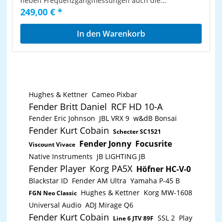
neben Frequenzgangmessungen auch die
Schalldruckpegel von Lautsprechern überwacht
249,00 € *
werden. Bei der Untersuchung von Schallsignalen in
Forschung, Entwicklung und in der Industrie leistet
das MM 1 wertvolle Dienste.Dank des schlanken
In den Warenkorb
Gehäuses mit der abgesetzten Mikrofonkapsel ist der
Einfluß auf das Schallfeld sehr gering, so daß ein
Druckstau bei hohen Frequenzen weitgehend
vermieden wird. Durch den linearen Frequenzgang
wird eine naturgetreue Wiedergabe erreicht.
Highlights Kugelcharakteristik selektiver
Frequenzschrieb linearer Frequenzgang von 20 -
Hughes & Kettner
Cameo Pixbar
20000 Hz Phantomspeisung: 12 - 48 V trafosym. XLR-
Out Einmessen von Beschallungsanlagen,
Fender Britt Daniel
RCF HD 10-A
Frequenzgangmessungen Nennimpedanz: 330 Ohm
Fender Eric Johnson
JBL VRX 9
w&dB Bonsai
Grenzschalldruckpegel: 128 dB
Fender Kurt Cobain
Schecter SC1521
Fender Jonny
Focusrite
Viscount Vivace
Native Instruments
JB LIGHTING JB
Fender Player
Korg PA5X
Höfner HC-V-0
Blackstar ID
Fender AM Ultra
Yamaha P-45 B
Hughes & Kettner
Korg MW-1608
FGN Neo Classic
Universal Audio
ADJ Mirage Q6
Fender Kurt Cobain
SSL 2
Play
Line 6 JTV 89F