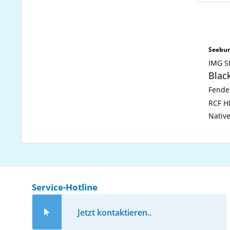
Seebur
IMG S
Black
Fende
RCF H
Nativ
Service-Hotline
Jetzt kontaktieren..