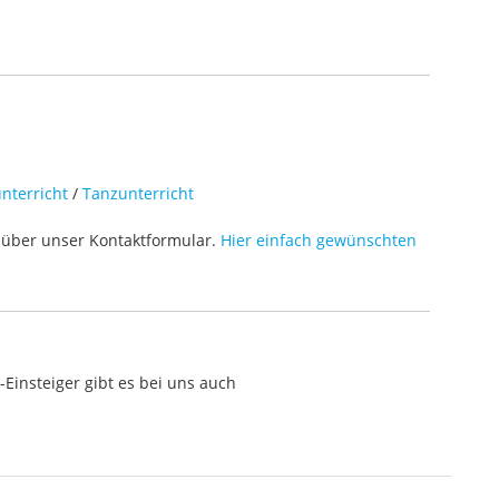
bietet der AJ-PX270EJ zusätzlich
auch einen P2-Kartenslot. Speziell
in der Berichterstattung werden
Netzwerk-Funktionen von Kameras
immer wichtiger. Für eine schnelle
und einfache Datenübertragung
kann der AJ-PX270EJ mit einem
optionalen AG-MW30 Wireless-
LAN-Dongle*2 ausgerüstet werden.
Alle Panasonic Netzwerk-
nterricht
/
Tanzunterricht
Funktionen, wie die Übertragung
von Proxy Video, Metadaten, Live
über unser Kontaktformular.
Hier einfach gewünschten
Uplink und Playlist sind damit
gegeben. Zum schnelleren
Datenaustausch/Übertragung steht
in naher Zukunft ein 3G/4G/LTE-
Dongle zur Verfügung. Dank der
Netzwerkanbindung können
Anwender mit der AJ-PX270EJ
Einsteiger gibt es bei uns auch
einfach Proxy-Daten mit geringer
Bitrate*3 und hochwertige
Broadcast-Inhalte übertragen. Die
Funktionen dieses Handheld
Camcorders lassen den
Produktions-Alltag effizienter