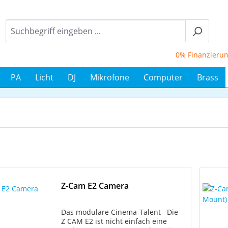
0% Finanzierung bi
PA
Licht
DJ
Mikrofone
Computer
Brass
Z-Cam E2 Camera
Das modulare Cinema-Talent Die
Z CAM E2 ist nicht einfach eine