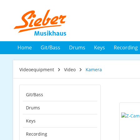
 Hauptinhalt springen
Zur Suche springen
Zur Hauptnavigation springen
Home
Git/Bass
Drums
Keys
Recording
Videoequipment
Video
Kamera
Git/Bass
Drums
Keys
Recording