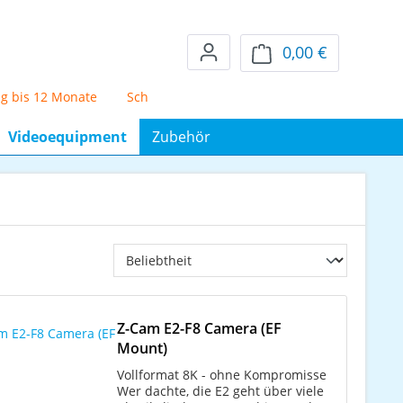
0,00 €
Warenkorb en
s 12 Monate
Schufafreier Mietkauf über 72 Monate
5% Sko
Videoequipment
Zubehör
Z-Cam E2-F8 Camera (EF
Mount)
Vollformat 8K - ohne Kompromisse
Wer dachte, die E2 geht über viele