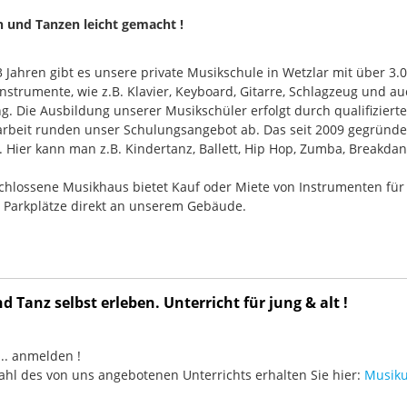
n und Tanzen leicht gemacht !
33 Jahren gibt es unsere private Musikschule in Wetzlar mit über 3.
nstrumente, wie z.B. Klavier, Keyboard, Gitarre, Schlagzeug und
g. Die Ausbildung unserer Musikschüler erfolgt durch qualifizier
rbeit runden unser Schulungsangebot ab. Das seit 2009 gegründ
Hier kann man z.B. Kindertanz, Ballett, Hip Hop, Zumba, Breakdan
chlossene Musikhaus bietet Kauf oder Miete von Instrumenten für
e Parkplätze direkt an unserem Gebäude.
 Tanz selbst erleben. Unterricht für jung & alt !
3 ... anmelden !
hl des von uns angebotenen Unterrichts erhalten Sie hier:
Musiku