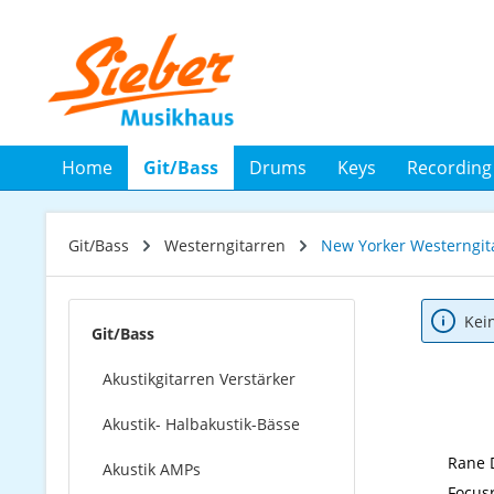
 Hauptinhalt springen
Zur Suche springen
Zur Hauptnavigation springen
Home
Git/Bass
Drums
Keys
Recording
Git/Bass
Westerngitarren
New Yorker Westerngit
Kei
Git/Bass
Akustikgitarren Verstärker
Akustik- Halbakustik-Bässe
Rane 
Akustik AMPs
Focusr