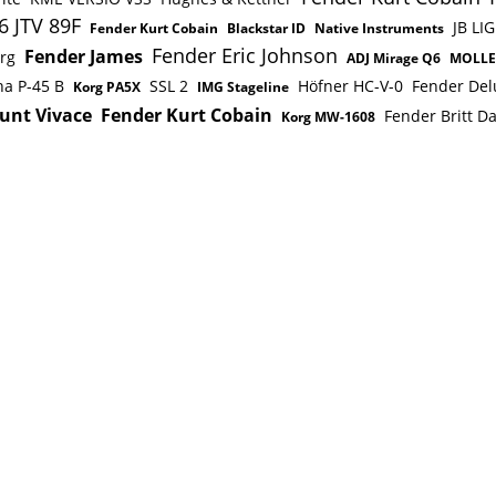
6 JTV 89F
JB LI
Fender Kurt Cobain
Blackstar ID
Native Instruments
Fender Eric Johnson
Fender James
rg
ADJ Mirage Q6
MOLL
a P-45 B
SSL 2
Höfner HC-V-0
Fender Del
Korg PA5X
IMG Stageline
unt Vivace
Fender Kurt Cobain
Fender Britt Da
Korg MW-1608