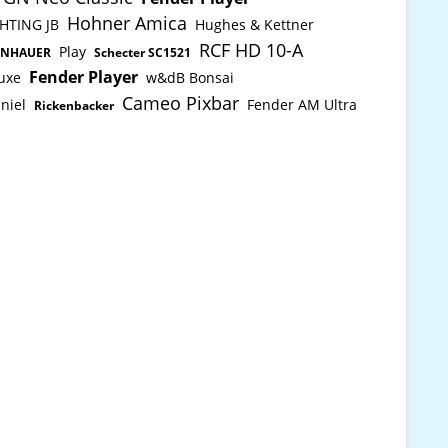
Hohner Amica
GHTING JB
Hughes & Kettner
RCF HD 10-A
Play
ENHAUER
Schecter SC1521
Fender Player
uxe
w&dB Bonsai
Cameo Pixbar
niel
Fender AM Ultra
Rickenbacker