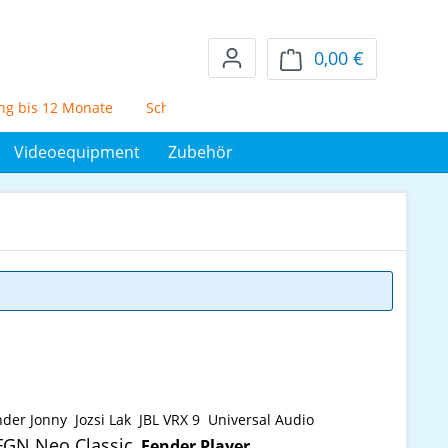
0,00 €
Warenkorb en
bis 12 Monate
Schufafreier Mietkauf über 72 Monate
5% Sk
Videoequipment
Zubehör
nder Jonny
Jozsi Lak
JBL VRX 9
Universal Audio
FGN Neo Classic
Fender Player