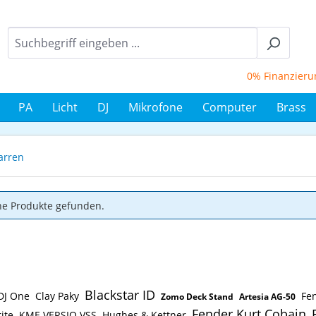
0% Finanzierung 
PA
Licht
DJ
Mikrofone
Computer
Brass
arren
ne Produkte gefunden.
Blackstar ID
DJ One
Clay Paky
Fe
Zomo Deck Stand
Artesia AG-50
Fender Kurt Cobain
ite
KME VERSIO VSS
Hughes & Kettner