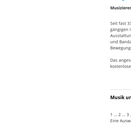
Musiziere
Seit fast 
gängigen I
Ausstattun
und Banda
Bewegung. 
Das anges
kostenlos
Musik und
1 ... 2 ... 
Eine Auswa