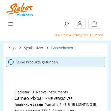
Zum Hauptinhalt springen
Warenkor
0% Finanzierung bis 12 Monate
Keys
Synthesizer
Grooveboxen
Keine Produkte gefunden.
Blackstar ID
Native Instruments
Cameo Pixbar
KME VERSIO VSS
Yamaha P-45 B
JB LIGHTING JB
Fender Kurt Cobain
SSL 2
Rickenbacker
Zomo Deck Stand