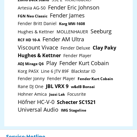
Fender Eric Johnson
Artesia AG-50
Fender James
FGN Neo Classic
Fender Britt Daniel
Korg MW-1608
Seeburg
Hughes & Kettner
MOLLENHAUER
Fender AM Ultra
RCF HD 10-A
Viscount Vivace
Clay Paky
Fender Deluxe
Hughes & Kettner
Fender Player
Play
Fender Kurt Cobain
ADJ Mirage Q6
Korg PA5X
Line 6 JTV 89F
Blackstar ID
Fender Jonny
Fender Player
Fender Kurt Cobain
JBL VRX 9
Rane DJ One
w&dB Bonsai
Hohner Amica
Focusrite
Jozsi Lak
Höfner HC-V-0
Schecter SC1521
Universal Audio
IMG Stageline
Service-Hotline