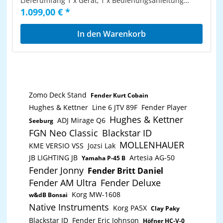
Lieferumfang 1 x Gerät, 1 x Bedienungsanleitung
Technische Daten Stromversorgung: 230 V AC, 50 Hz
1.099,00 € *
Gesamtanschlusswert: 1600 W DMX-Kanäle: 1
DMX-Eingang: 1 x 5-pol XLR (M) Einbauversion
Ansteuerung: Funkfernsteuerung (optional); Timer;
In den Warenkorb
Stand-alone; DMX Gehäusefarbe: Schwarz
Displaytyp: 3 stelliges 7-Segment-LED Display
Maße: Länge: 55,8 cm Breite: 46,5 cm Höhe: 57,8 cm
Gewicht: 18,15 kg
Zomo Deck Stand
Fender Kurt Cobain
Hughes & Kettner
Line 6 JTV 89F
Fender Player
Hughes & Kettner
ADJ Mirage Q6
Seeburg
FGN Neo Classic
Blackstar ID
MOLLENHAUER
KME VERSIO VSS
Jozsi Lak
JB LIGHTING JB
Artesia AG-50
Yamaha P-45 B
Fender Jonny
Fender Britt Daniel
Fender AM Ultra
Fender Deluxe
Korg MW-1608
w&dB Bonsai
Native Instruments
Korg PA5X
Clay Paky
Blackstar ID
Fender Eric Johnson
Höfner HC-V-0