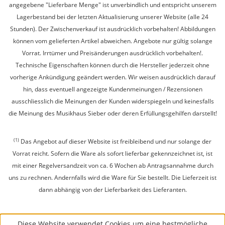
angegebene "Lieferbare Menge" ist unverbindlich und entspricht unserem
Lagerbestand bei der letzten Aktualisierung unserer Website (alle 24
Stunden). Der Zwischenverkauf ist ausdrücklich vorbehalten! Abbildungen
können vom gelieferten Artikel abweichen. Angebote nur gültig solange
Vorrat. Irrtümer und Preisänderungen ausdrücklich vorbehalten!.
Technische Eigenschaften können durch die Hersteller jederzeit ohne
vorherige Ankündigung geändert werden. Wir weisen ausdrücklich darauf
hin, dass eventuell angezeigte Kundenmeinungen / Rezensionen
ausschliesslich die Meinungen der Kunden widerspiegeln und keinesfalls
die Meinung des Musikhaus Sieber oder deren Erfüllungsgehilfen darstellt!
(1)
Das Angebot auf dieser Website ist freibleibend und nur solange der
Vorrat reicht. Sofern die Ware als sofort lieferbar gekennzeichnet ist, ist
mit einer Regelversandzeit von ca. 6 Wochen ab Antragsannahme durch
uns zu rechnen. Andernfalls wird die Ware für Sie bestellt. Die Lieferzeit ist
dann abhängig von der Lieferbarkeit des Lieferanten.
Diese Website verwendet Cookies um eine bestmögliche