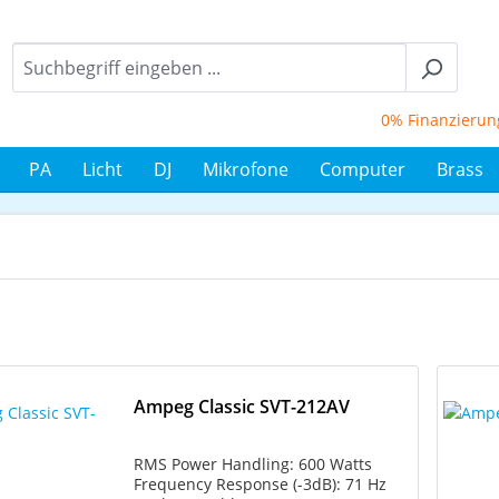
0% Finanzierung bis
PA
Licht
DJ
Mikrofone
Computer
Brass
Ampeg Classic SVT-212AV
RMS Power Handling: 600 Watts
Frequency Response (-3dB): 71 Hz