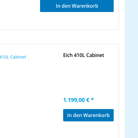
(-10dB): 42Hz Nominal Impedance:
In den Warenkorb
4-Ohms Sensitivity: 98dB Maximum
SPL: 125dB Dimensions (W x H x D
inches): 24 x 40 x 16 Shipping
Weight: 135 Pounds Handling
Weight: 110 Pounds
Eich 410L Cabinet
1.199,00 € *
In den Warenkorb