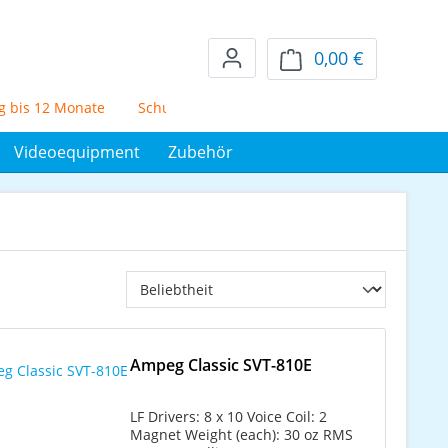
0,00 €
Warenkorb en
 12 Monate
Schufafreier Mietkauf über 72 Monate
5% Skont
Videoequipment
Zubehör
Ampeg Classic SVT-810E
LF Drivers: 8 x 10 Voice Coil: 2
Magnet Weight (each): 30 oz RMS