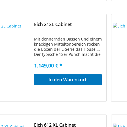
Eich 212L Cabinet
Mit donnernden Bässen und einem
knackigen Mitteltonbereich rocken
die Boxen der L-Serie das House.
Der typische 12er Punch macht die
212L zu einer Allround-Box. Mit 600
Watt steckt sie Bass-Power auch
1.149,00 € *
von richtig starken Bassamps
locker weg. Natürlich verfügen alle
In den Warenkorb
Boxen der L-Serie über die
bekannten Features wie zwei »all
access«-Griffschalen, rutschfeste
Gummifüße, Kunstlederbezug,
Speakon® Anschlüsse und das
Tweeter Switching System. Mit dem
edlen NT1 Neodymtweeter und
dem Tweeter Switching System,
das im rechten Griff untergebracht
Eich 612 XL Cabinet
ist, lassen sich sowohl harte