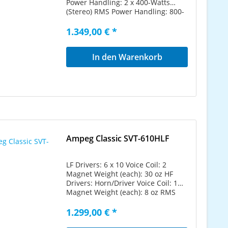
Power Handling: 2 x 400-Watts
(Stereo) RMS Power Handling: 800-
Watts (Mono) Frequency Response
(-3dB): 58Hz-5kHz Usable Low
1.349,00 € *
Frequency (-10dB): 40Hz Nominal
Impedance: 2 x 8-Ohms (Stereo)
In den Warenkorb
Nominal Impedance: 4-Ohms
(Mono) Sensitivity: 100dB Maximum
SPL: 130dB Dimensions (W x H x D
inches): 26 x 48 x 16 Shipping
Weight: 165 Pounds Handling
Weight: 140 Pounds
Ampeg Classic SVT-610HLF
LF Drivers: 6 x 10 Voice Coil: 2
Magnet Weight (each): 30 oz HF
Drivers: Horn/Driver Voice Coil: 1
Magnet Weight (each): 8 oz RMS
Power Handling: 600-Watts
Frequency Response (-3dB): 53Hz-
1.299,00 € *
18kHz Usable Low Frequency