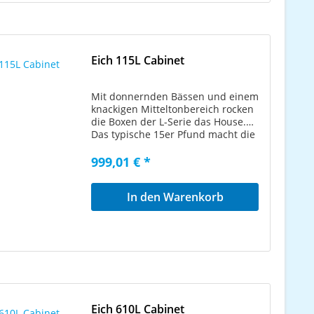
Eich 115L Cabinet
Mit donnernden Bässen und einem
knackigen Mitteltonbereich rocken
die Boxen der L-Serie das House.
Das typische 15er Pfund macht die
115L zu einer Allround-Box. Mit 400
Watt steckt sie Bass-Power auch
999,01 € *
von richtig starken Bassamps
locker weg. Natürlich verfügen alle
In den Warenkorb
Boxen der L-Serie über die
bekannten Features wie zwei »all
access«-Griffschalen, rutschfeste
Gummifüße, Kunstlederbezug,
Speakon® Anschlüsse und das
Tweeter Switching System. Mit dem
edlen NT1 Neodymtweeter und
dem Tweeter Switching System,
das im rechten Griff untergebracht
Eich 610L Cabinet
ist, lassen sich sowohl harte