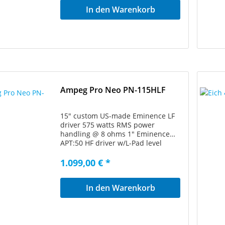
(-10dB): 28Hz Nominal Impedance:
In den Warenkorb
4-Ohms Sensitivity: 98dB Maximum
SPL: 125dB Dimensions (W x H x D
inches): 24 x 30 x 19 Shipping
Weight: 110 Pounds Handling
Weight: 85 Pounds
Ampeg Pro Neo PN-115HLF
15″ custom US-made Eminence LF
driver 575 watts RMS power
handling @ 8 ohms 1″ Eminence
APT:50 HF driver w/L-Pad level
control Frequency response: 28Hz
10kHz Max SPL: 128dB Sensitivity:
1.099,00 € *
98dB Weight: 59 lbs
In den Warenkorb