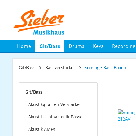
 Hauptinhalt springen
Zur Suche springen
Zur Hauptnavigation springen
Home
Git/Bass
Drums
Keys
Recording
Git/Bass
Bassverstärker
sonstige Bass Boxen
Git/Bass
Akustikgitarren Verstärker
Akustik- Halbakustik-Bässe
Akustik AMPs