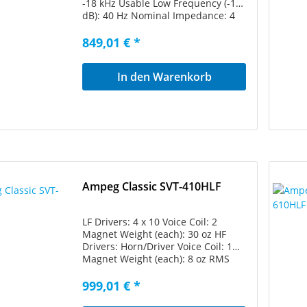
-18 kHz Usable Low Frequency (-10
dB): 40 Hz Nominal Impedance: 4
Ohms Sensitivity: 99 dB Maximum
SPL: 127 dB Dimensions (W x H x D
849,01 € *
inches): 24 x 25 x 16 Weight: 66
Pounds
In den Warenkorb
Ampeg Classic SVT-410HLF
LF Drivers: 4 x 10 Voice Coil: 2
Magnet Weight (each): 30 oz HF
Drivers: Horn/Driver Voice Coil: 1
Magnet Weight (each): 8 oz RMS
Power Handling: 500-Watts
Frequency Response (-3dB): 48Hz-
999,01 € *
18kHz Usable Low Frequency