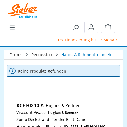
Zum Hauptinhalt springen
Warenkor
0% Finanzierung bis 12 Monate
Drums
Percussion
Hand- & Rahmentrommeln
Keine Produkte gefunden.
RCF HD 10-A
Hughes & Kettner
Viscount Vivace
Hughes & Kettner
Zomo Deck Stand
Fender Britt Daniel
MOLLENHAUER
Hohner Amica
Blackstar ID