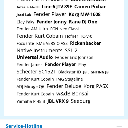
Line 6 JTV 89F
Cameo Pixbar
Artesia AG-50
Fender Player
Korg MW-1608
Jozsi Lak
Fender Jonny
Rane DJ One
Clay Paky
Fender AM Ultra
FGN Neo Classic
Fender Kurt Cobain
Höfner HC-V-0
Rickenbacker
Focusrite
KME VERSIO VSS
Native Instruments
SSL 2
Universal Audio
Fender Eric Johnson
Fender Player
Fender James
Play
Schecter SC1521
Blackstar ID
JB LIGHTING JB
Fender Kurt Cobain
IMG Stageline
Fender Deluxe
Korg PA5X
ADJ Mirage Q6
w&dB Bonsai
Fender Kurt Cobain
Seeburg
JBL VRX 9
Yamaha P-45 B
Service-Hotline