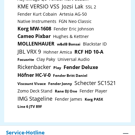
KME VERSIO VSS
Jozsi Lak
SSL 2
Fender Kurt Cobain
Artesia AG-50
Native Instruments
FGN Neo Classic
Korg MW-1608
Fender Eric Johnson
Cameo Pixbar
Hughes & Kettner
MOLLENHAUER
Blackstar ID
w&dB Bonsai
JBL VRX 9
RCF HD 10-A
Hohner Amica
Clay Paky
Universal Audio
Focusrite
Rickenbacker
Fender Deluxe
Play
Höfner HC-V-0
Fender Britt Daniel
Schecter SC1521
Viscount Vivace
Fender Jonny
Zomo Deck Stand
Fender Player
Rane DJ One
IMG Stageline
Fender James
Korg PA5X
Line 6 JTV 89F
Service-Hotline