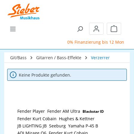
Zum Hauptinhalt springen
Warenkor
0% Finanzierung bis 12 Monate
Git/Bass
Gitarren / Bass-Effekte
Verzerrer
Keine Produkte gefunden.
Fender Player
Fender AM Ultra
Blackstar ID
Fender Kurt Cobain
Hughes & Kettner
JB LIGHTING JB
Seeburg
Yamaha P-45 B
ADJ Mirage Q6
Fender Kurt Cobain