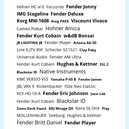
Amplifier Output DC protection, overheating
protection, temperature power control, overload
Fender Jonny
Höfner HC-V-0
Focusrite
power control Size(W×H×D): 480x44x290mm Net
IMG Stageline
Fender Deluxe
Weight: 8kg
Korg MW-1608
Viscount Vivace
Korg PA5X
Hohner Amica
Cameo Pixbar
Fender Kurt Cobain
w&dB Bonsai
Fender Player
JB LIGHTING JB
Artesia AG-50
Line 6 JTV 89F
Schecter SC1521
Clay Paky
Universal Audio
Fender AM Ultra
Hughes & Kettner
Fender Kurt Cobain
SSL 2
Native Instruments
Blackstar ID
KME VERSIO VSS
Yamaha P-45 B
Fender James
JBL VRX 9
Rickenbacker
FGN Neo Classic
Fender Eric Johnson
RCF HD 10-A
Jozsi Lak
Blackstar ID
Fender Kurt Cobain
Rane DJ One
Zomo Deck Stand
ADJ Mirage Q6
Play
MOLLENHAUER
Seeburg
Hughes & Kettner
Fender Britt Daniel
Fender Player