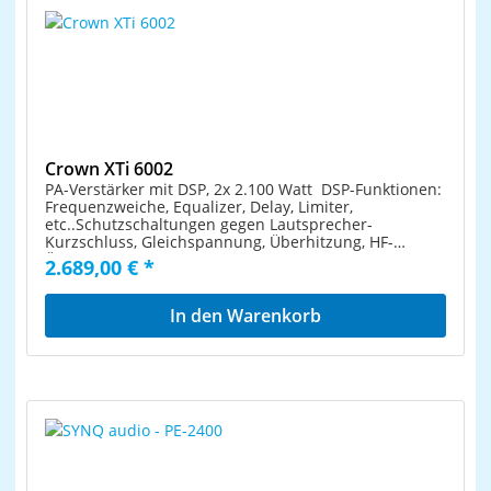
Crown XTi 6002
PA-Verstärker mit DSP, 2x 2.100 Watt DSP-Funktionen:
Frequenzweiche, Equalizer, Delay, Limiter,
etc..Schutzschaltungen gegen Lautsprecher-
Kurzschluss, Gleichspannung, Überhitzung, HF-
Übersteuerung.Software zur Konfigurierung,
2.689,00 € *
Steuerung und Überwachung (als Download).Werks-
Presets für JBL Lautsprecher.Temperaturgesteuerter
Hochleistungslüfter. 2x 3.000 Watt an 2 Ohm2x 2.100
In den Warenkorb
Watt an 4 Ohm2x 1.200 Watt an 8 Ohm1x 6.000 Watt
an 4 Ohm, mono gebrückt1x 4.200 Watt an 8 Ohm,
mono gebrücktDämpfungsfaktor >5001,4 Volt
EingangsempfindlichkeitEingänge: XLRw,
XLRmAusgänge: Speakon, SchraubklemmenHöhe: 2
HEEinbautiefe: 41,2 cmGewicht: 10,9 kg