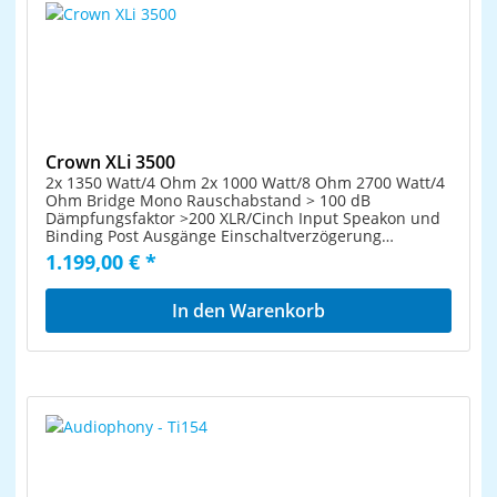
Crown XLi 3500
2x 1350 Watt/4 Ohm 2x 1000 Watt/8 Ohm 2700 Watt/4
Ohm Bridge Mono Rauschabstand > 100 dB
Dämpfungsfaktor >200 XLR/Cinch Input Speakon und
Binding Post Ausgänge Einschaltverzögerung
Kurzschluss-Sicherung 19" 2HE Einbautiefe: 31,5 cm
1.199,00 € *
Gewicht: 19,5 Kg
In den Warenkorb