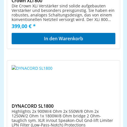
Crown XLi 800
Die Crown XLi Verstärker sind solide aufgebauten
Verstärker und besonders preisgünstig. Sie haben ein
robustes, analoges Schaltungsdesign, das von einem
konventionellen Netzteil versorgt wird. Der XLi 800
bietet 2x 300 Watt an 4 Ohm bzw. 2x 200 Watt an 8
399,00 € *
Ohm. Zur Ausstattung auf der Frontseite gehören
Netzschalter, zwei Pegelsteller und LEDs für Signal,
Clip und Fehler. Auf der Rückseite befinden sich die
In den Warenkorb
Eingänge mit Cinch- und XLR-Buchsen sowie die
Ausgänge mit Speakons und Schraubklemmen. Der
integrierte, temperaturabhängige Lüfter sorgt für
konstanten Luftstrom zur Kühlung und somit für hohe
Betriebssicherheit. Das stabile 19 Stahlgehäuse ist 2
HE hoch. Der XLi 800 Verstärker eignet sich zum
Antrieb von budgetorientierten Anwendungen im
mobilen und stationären Bereich. Typische Anwender
sind Gastronomen, Bands oder mobile DJs.
DYNACORD SL1800
Highlights 2x 900W/4 Ohm 2x 550W/8 Ohm 2x
1250W/2 Ohm 1x 1800W/8 Ohm bridge 2 Ohm-
tauglich sym. XLR in/out Speakon-Out Gnd-lift Limiter
LPN Filter (Low-Pass-Notch) Protections