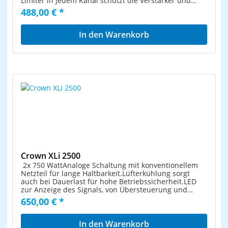
Limiter in jedem Kanal schützt die Verstärker und
garantieren zuverlässige Betriebssicherheit bei
Lautsprecher vor Pegelspitzen. Schutzschaltungen
488,00 € *
Überlastung, Überhitzung oder Kurzschluss. Einfacher
garantieren zuverlässige Betriebssicherheit bei
Transport durch sehr geringes Gewicht.
Überlastung, Überhitzung oder Kurzschluss. Einfacher
Transport durch sehr geringes Gewicht.
In den Warenkorb
Crown XLi 2500
2x 750 WattAnaloge Schaltung mit konventionellem
Netzteil für lange Haltbarkeit.Lüfterkühlung sorgt
auch bei Dauerlast für hohe Betriebssicherheit.LED
zur Anzeige des Signals, von Übersteuerung und
Fehlern.Einfache Bedienung2x 750 Watt an 4 Ohm2x
650,00 € *
500 Watt an 8 Ohm1x 1.500 Watt an 8 Ohm, mono
gebrücktDämpfungsfaktor: >200Schaltbare
Eingangsempfindlichkeit 0,775 Volt oder 1,4
In den Warenkorb