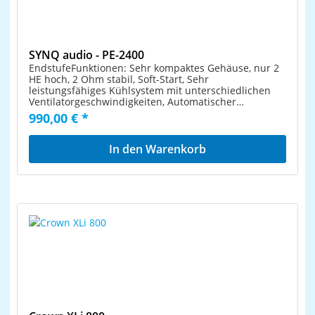
SYNQ audio - PE-2400
EndstufeFunktionen: Sehr kompaktes Gehäuse, nur 2
HE hoch, 2 Ohm stabil, Soft-Start, Sehr
leistungsfähiges Kühlsystem mit unterschiedlichen
Ventilatorgeschwindigkeiten, Automatischer
Strombegrenzer, Kurschluss-Sicherung, Gleichstrom-
990,00 € *
Störschutz, ÜberhitzungsschutzDie Power Edge
ZollKlasse H Zoll Endstufen sind für höchste
Beanspruchung entwickelt worden. Dank der hohen
In den Warenkorb
Leistungsreserven, ausgezeichneten Limiter und
Schutzeinrichtungen können Sie in allen denkbaren
Anwendungen wie Diskotheken, Clubs, Mobile
Beschallung,Endstufe 2 PE ohm verstärker PE2400 PE
2400 amp