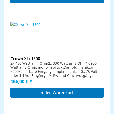
VoltEingänge: XLRw und CinchAusgänge: Speakon,
SchraubklemmenHöhe: 2 HEEinbautiefe: 31,5
cmGewicht 13,5 kg
Crown XLi 1500
2x 450 Watt an 4 Ohm2x 330 Watt an 8 Ohm1x 900
Watt an 8 Ohm, mono gebrücktDämpfungsfaktor:
>200Schaltbare Eingangsempfindlichkeit 0,775 Volt
oder 1,4 VoltEingänge: XLRw und CinchAusgänge:
Speakon, SchraubklemmenHöhe: 2 HEEinbautiefe:
466,00 € *
31,5 cmGewicht 12,7 kg
In den Warenkorb