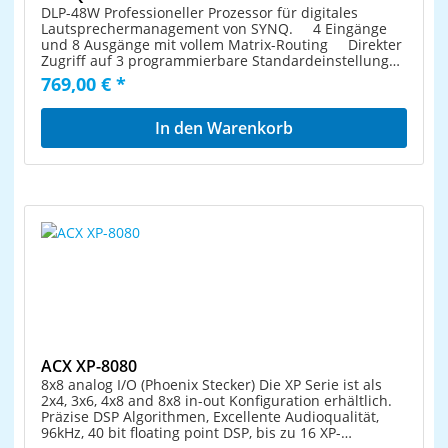
DLP-48W Professioneller Prozessor für digitales
Lautsprechermanagement von SYNQ. 4 Eingänge
und 8 Ausgänge mit vollem Matrix-Routing Direkter
Zugriff auf 3 programmierbare Standardeinstellungen
Die 4 Eingänge verfügen über: 8-Band-
769,00 € *
Equalizer (parametrisch, High Shelf, Low Shelf)
Delay (einstellbar bis zu 1000ms [= 346m])
Noisegate Phasenumkehr Gain Mute
In den Warenkorb
Alle 8 Ausgänge haben: Flexible Quellenwahl
Frequenzweiche (Linkwitz/Riley, Bessel, Butterworth)
6-Band-Equalizer (parametrisch, High Shelf, Low
Shelf) Delay (einstellbar bis zu 1000ms [= 346m])
Limiter Phasenumkehr Gain Mute
30 verschiedene Lautsprecher-Setups können
gespeichert werden Bei Bedarf kann das Gerät über
ein Passwort gesperrt werden Einfache
Parametereinstellung über PC: Über USB:
einfache Einrichtung (maximale Kabellänge: 5 m)
Über LAN: Steuerung über große Entfernungen für
max. 250 Einheiten. Über WiFi: drahtlose
Steuerung Inklusive kompletter Windows®-
Software mit optisch ansprechenden und einfachen
Einstellungsmöglichkeiten Übersichtliches LCD-
ACX XP-8080
Display Symmetrische XLR-Eingänge und -Ausgänge
8x8 analog I/O (Phoenix Stecker) Die XP Serie ist als
Technische Daten: Spannungsversorgung AC
2x4, 3x6, 4x8 and 8x8 in-out Konﬁguration erhältlich.
100 - 240 V, 50/60 Hz Frequenzgang 20 Hz - 20000
Präzise DSP Algorithmen, Excellente Audioqualität,
Hz S/N Verhältnis > 100 dB Abmessungen
96kHz, 40 bit ﬂoating point DSP, bis zu 16 XP-
483 x 44 x 220 mm Gewicht 2,62 kg