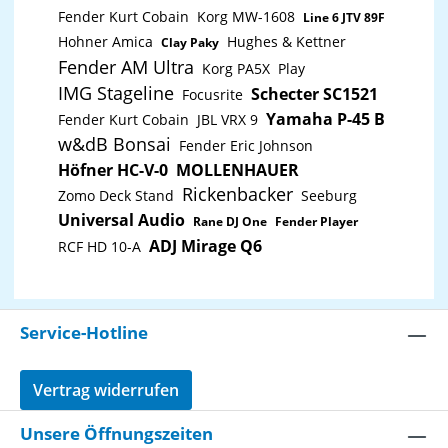
Fender Kurt Cobain
Korg MW-1608
Line 6 JTV 89F
Hohner Amica
Hughes & Kettner
Clay Paky
Fender AM Ultra
Korg PA5X
Play
IMG Stageline
Schecter SC1521
Focusrite
Yamaha P-45 B
Fender Kurt Cobain
JBL VRX 9
w&dB Bonsai
Fender Eric Johnson
Höfner HC-V-0
MOLLENHAUER
Rickenbacker
Zomo Deck Stand
Seeburg
Universal Audio
Rane DJ One
Fender Player
ADJ Mirage Q6
RCF HD 10-A
Service-Hotline
Vertrag widerrufen
Unsere Öffnungszeiten