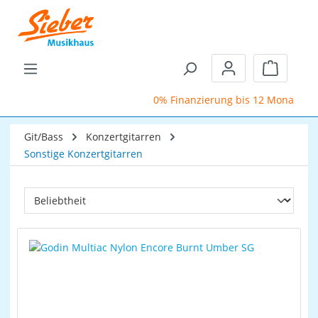
Zum Hauptinhalt springen
Warenkor
0% Finanzierung bis 12 Monate
Git/Bass
Konzertgitarren
Sonstige Konzertgitarren