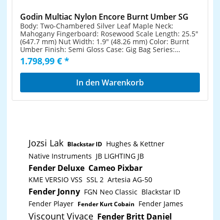
Godin Multiac Nylon Encore Burnt Umber SG
Body: Two-Chambered Silver Leaf Maple Neck:
Mahogany Fingerboard: Rosewood Scale Length: 25.5"
(647.7 mm) Nut Width: 1.9" (48.26 mm) Color: Burnt
Umber Finish: Semi Gloss Case: Gig Bag Series:
Multiac Top: Solid Cedar Top
1.798,99 € *
In den Warenkorb
Jozsi Lak
Hughes & Kettner
Blackstar ID
Native Instruments
JB LIGHTING JB
Fender Deluxe
Cameo Pixbar
KME VERSIO VSS
SSL 2
Artesia AG-50
Fender Jonny
FGN Neo Classic
Blackstar ID
Fender Player
Fender James
Fender Kurt Cobain
Viscount Vivace
Fender Britt Daniel