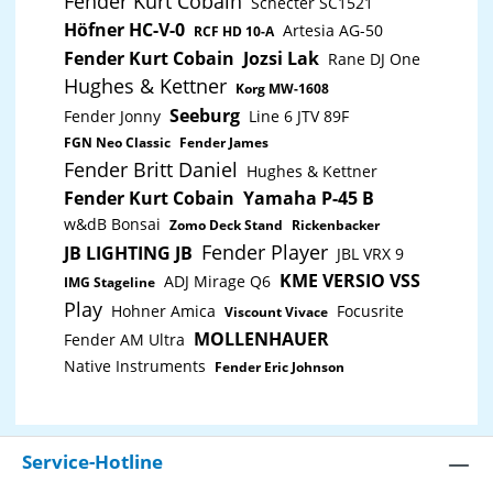
Fender Kurt Cobain
Schecter SC1521
Höfner HC-V-0
Artesia AG-50
RCF HD 10-A
Fender Kurt Cobain
Jozsi Lak
Rane DJ One
Hughes & Kettner
Korg MW-1608
Seeburg
Fender Jonny
Line 6 JTV 89F
FGN Neo Classic
Fender James
Fender Britt Daniel
Hughes & Kettner
Fender Kurt Cobain
Yamaha P-45 B
w&dB Bonsai
Zomo Deck Stand
Rickenbacker
Fender Player
JB LIGHTING JB
JBL VRX 9
KME VERSIO VSS
ADJ Mirage Q6
IMG Stageline
Play
Hohner Amica
Focusrite
Viscount Vivace
MOLLENHAUER
Fender AM Ultra
Native Instruments
Fender Eric Johnson
Service-Hotline