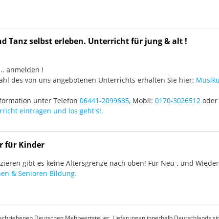
 Tanz selbst erleben. Unterricht für jung & alt !
3 ... anmelden !
hl des von uns angebotenen Unterrichts erhalten Sie hier:
Musiku
formation unter Telefon
06441-2099685
, Mobil:
0170-3026512
oder 
richt eintragen und los geht's!
.
r für Kinder
ieren gibt es keine Altersgrenze nach oben! Für Neu-, und Wieder-
en & Senioren Bildung.
rgeschriebenen Deutschen Mehrwertsteuer. Lieferungen innerhalb Deutschlands sin