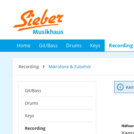
 Hauptinhalt springen
Zur Suche springen
Zur Hauptnavigation springen
Home
Git/Bass
Drums
Keys
Recording
Recording
Mikrofone & Zubehör
Kei
Git/Bass
Drums
Keys
Höfner
Recording
Yama