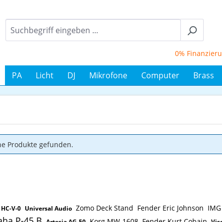
0% Finanzierung b
PA
Licht
DJ
Mikrofone
Computer
Brass
ne Produkte gefunden.
Zomo Deck Stand
Fender Eric Johnson
IMG 
 HC-V-0
Universal Audio
ha P-45 B
Korg MW-1608
Fender Kurt Cobain
Artesia AG-50
Vis