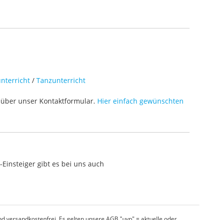
nterricht
/
Tanzunterricht
über unser Kontaktformular.
Hier einfach gewünschten
Einsteiger gibt es bei uns auch
d versandkostenfrei. Es gelten unsere AGB "uvp" = aktuelle oder