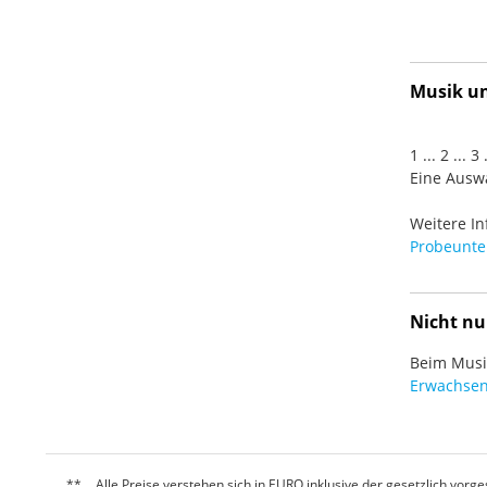
Musik und
1 ... 2 ... 
Eine Auswa
Weitere In
Probeunter
Nicht nu
Beim Musiz
Erwachsen
Alle Preise verstehen sich in EURO inklusive der gesetzlich vo