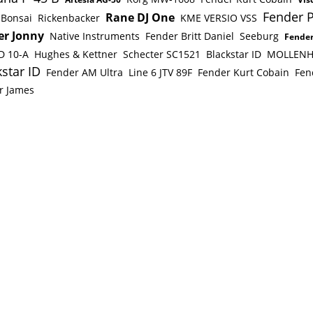
Fender P
Rane DJ One
Bonsai
Rickenbacker
KME VERSIO VSS
er Jonny
Native Instruments
Fender Britt Daniel
Seeburg
Fender
D 10-A
Hughes & Kettner
Schecter SC1521
Blackstar ID
MOLLENH
star ID
Fender AM Ultra
Line 6 JTV 89F
Fender Kurt Cobain
Fen
r James