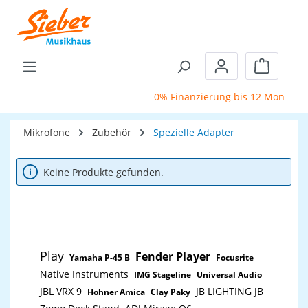
Zum Hauptinhalt springen
Warenkor
0% Finanzierung bis 12 Monate
Mikrofone
Zubehör
Spezielle Adapter
Keine Produkte gefunden.
Play
Fender Player
Yamaha P-45 B
Focusrite
Native Instruments
IMG Stageline
Universal Audio
JBL VRX 9
JB LIGHTING JB
Hohner Amica
Clay Paky