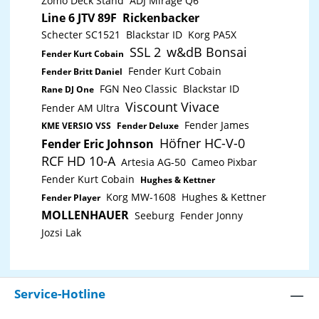
Zomo Deck Stand
ADJ Mirage Q6
Line 6 JTV 89F
Rickenbacker
Schecter SC1521
Blackstar ID
Korg PA5X
SSL 2
w&dB Bonsai
Fender Kurt Cobain
Fender Kurt Cobain
Fender Britt Daniel
FGN Neo Classic
Blackstar ID
Rane DJ One
Viscount Vivace
Fender AM Ultra
Fender James
KME VERSIO VSS
Fender Deluxe
Höfner HC-V-0
Fender Eric Johnson
RCF HD 10-A
Artesia AG-50
Cameo Pixbar
Fender Kurt Cobain
Hughes & Kettner
Korg MW-1608
Hughes & Kettner
Fender Player
MOLLENHAUER
Seeburg
Fender Jonny
Jozsi Lak
Service-Hotline