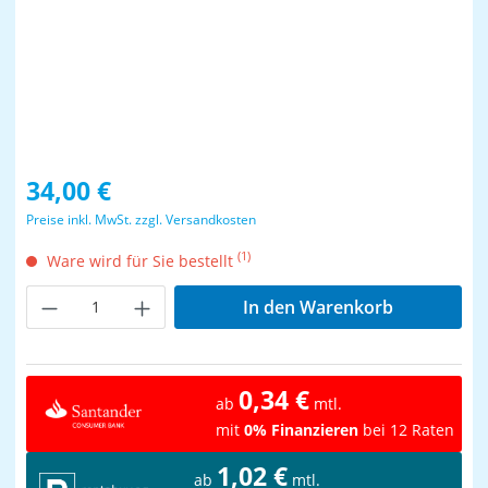
Regulärer Preis:
34,00 €
Preise inkl. MwSt. zzgl. Versandkosten
(1)
Ware wird für Sie bestellt
Produkt Anzahl: Gib den gewünschten Wer
In den Warenkorb
0,34 €
ab
mtl.
mit
0% Finanzieren
bei 12 Raten
1,02 €
ab
mtl.