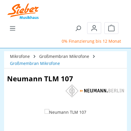
Zum Hauptinhalt springen
Warenkor
0% Finanzierung bis 12 Monate
Mikrofone
Großmembran Mikrofone
Großmembran Mikrofone
Neumann TLM 107
Bildergalerie überspringen