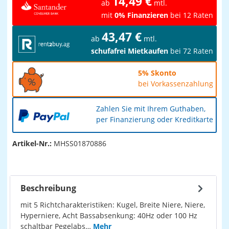
14,49 €
ab
mtl.
mit
0% Finanzieren
bei 12 Raten
43,47 €
ab
mtl.
schufafrei Mietkaufen
bei 72 Raten
5% Skonto
bei Vorkassenzahlung
Zahlen Sie mit Ihrem Guthaben,
per Finanzierung oder Kreditkarte
Artikel-Nr.:
MHSS01870886
Beschreibung
mit 5 Richtcharakteristiken: Kugel, Breite Niere, Niere,
Hyperniere, Acht Bassabsenkung: 40Hz oder 100 Hz
schaltbar Pegelabs…
Mehr