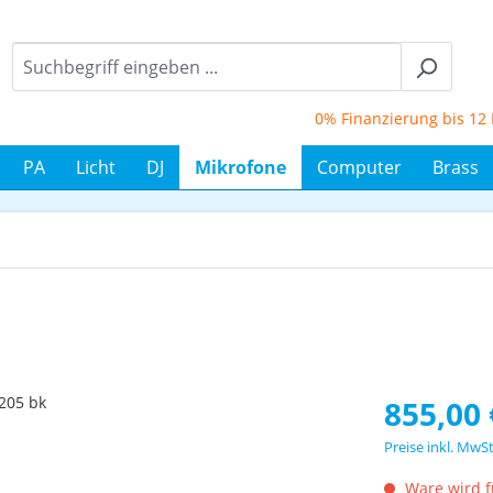
0% Finanzierung bis 12 Mon
PA
Licht
DJ
Mikrofone
Computer
Brass
Regulärer Prei
855,00 
Preise inkl. MwS
Ware wird fü