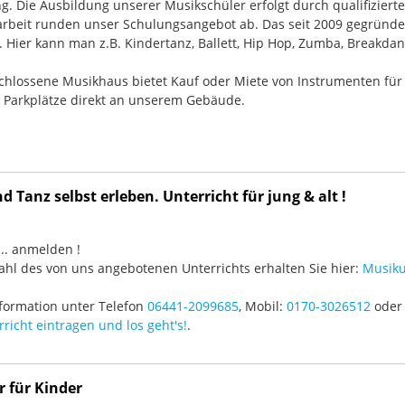
g. Die Ausbildung unserer Musikschüler erfolgt durch qualifizier
rbeit runden unser Schulungsangebot ab. Das seit 2009 gegründ
Hier kann man z.B. Kindertanz, Ballett, Hip Hop, Zumba, Breakdan
chlossene Musikhaus bietet Kauf oder Miete von Instrumenten für
e Parkplätze direkt an unserem Gebäude.
 Tanz selbst erleben. Unterricht für jung & alt !
3 ... anmelden !
hl des von uns angebotenen Unterrichts erhalten Sie hier:
Musiku
formation unter Telefon
06441-2099685
, Mobil:
0170-3026512
oder 
richt eintragen und los geht's!
.
r für Kinder