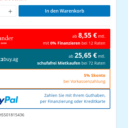
Anzahl: Gib den gewünschten Wert ein od
In den Warenkorb
8,55 €
ab
mtl.
mit
0% Finanzieren
bei 12 Raten
25,65 €
ab
mtl.
schufafrei Mietkaufen
bei 72 Raten
5% Skonto
bei Vorkassenzahlung
Zahlen Sie mit Ihrem Guthaben,
per Finanzierung oder Kreditkarte
SS01815436