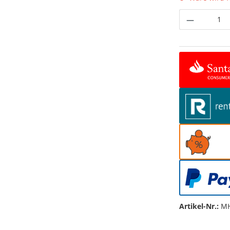
Produkt 
Artikel-Nr.:
MH