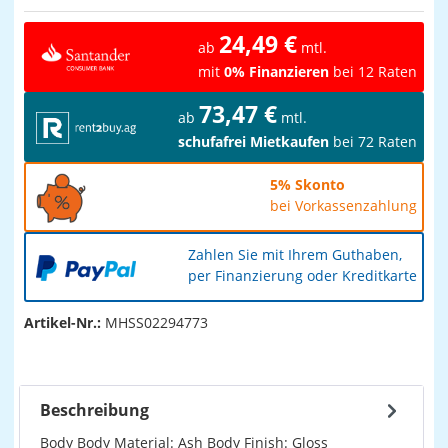
24,49 €
ab
mtl.
mit
0% Finanzieren
bei 12 Raten
73,47 €
ab
mtl.
schufafrei Mietkaufen
bei 72 Raten
5% Skonto
bei Vorkassenzahlung
Zahlen Sie mit Ihrem Guthaben,
per Finanzierung oder Kreditkarte
Artikel-Nr.:
MHSS02294773
Beschreibung
Body Body Material: Ash Body Finish: Gloss