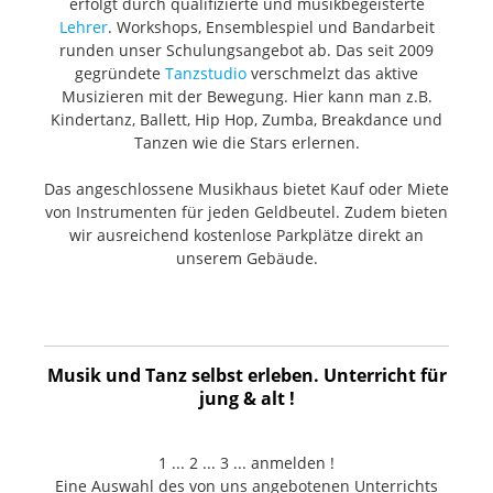
erfolgt durch qualifizierte und musikbegeisterte
Position 3. Middle Pickup Position 4.
P
Lehrer
. Workshops, Ensemblespiel und Bandarbeit
Middle and Neck Pickup Position 5.
M
runden unser Schulungsangebot ab. Das seit 2009
Neck Pickup Configuration: SSS
N
gegründete
Tanzstudio
verschmelzt das aktive
Hardware Bridge: deluxe
Har
Musizieren mit der Bewegung. Hier kann man z.B.
synchronisiertes 2-Punkt Tremolo mit
s
Kindertanz, Ballett, Hip Hop, Zumba, Breakdance und
steckbarem Hebel Hardware Finish:
s
Tanzen wie die Stars erlernen.
Nickel/Chrome Tuning Machines:
N
Das angeschlossene Musikhaus bietet Kauf oder Miete
Deluxe Cast/Sealed Locking Pickguard:
D
von Instrumenten für jeden Geldbeutel. Zudem bieten
3-Ply Mint Green Control Knobs: Aged
3
wir ausreichend kostenlose Parkplätze direkt an
White Soft Touch Knobs Switch Tip:
W
unserem Gebäude.
altweiße Schalterkappe Neck Plate: 4-
a
Bolt Asymmetrical Miscellaneous
Bo
Strings: Fender® USA 250L Nickel
S
Plated Steel (.009-.042 Gauges)
P
Musik und Tanz selbst erleben. Unterricht für
Accessories Case/Gig Bag:Elite Molded
Acces
jung & alt !
Case
C
1 ... 2 ... 3 ... anmelden !
Eine Auswahl des von uns angebotenen Unterrichts