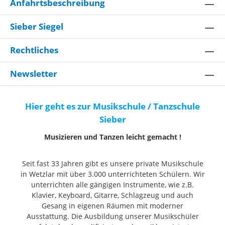
Headstock Face Neck Shape: Modern
H
Anfahrtsbeschreibung
"D" Scale Length: 25.5" (648 mm)
"
Fingerboard Material: Rosewood
F
Sieber Siegel
2.449,00 € *
2
Fingerboard Radius: 10" to 14"
F
Compound Radius (254 mm to 355.6
C
Rechtliches
In den Warenkorb
mm) Number of Frets: 22 Fret Size:
m
Jumbo medium Nut Material: Knochen
J
Newsletter
Nut Width: 1.685" (42.8 mm) Position
N
Inlays: White Pearloid Dot Truss Rod:
I
Hier geht es zur Musikschule / Tanzschule
Bi-Flex Truss Rod-System Electronics
Bi
Sieber
Bridge Pickup: Ultra Noiseless Vintage
B
Strat® Middle Pickup: Ultra Noiseless
S
Musizieren und Tanzen leicht gemacht !
Vintage Strat® Neck Pickup: Ultra
V
Noiseless Vintage Strat® Controls:
N
Seit fast 33 Jahren gibt es unsere private Musikschule
Master Volume (with S-1 Switch), Tone
M
in Wetzlar mit über 3.000 unterrichteten Schülern. Wir
1. (Neck/Middle Pickups), Tone 2.
1
unterrichten alle gängigen Instrumente, wie z.B.
(Bridge Pickup) Switching: 5-Position
(
Klavier, Keyboard, Gitarre, Schlagzeug und auch
Blade: Position 1. Bridge Pickup
B
Gesang in eigenen Räumen mit moderner
Ausstattung. Die Ausbildung unserer Musikschüler
Position 2. Bridge and Middle Pickup
P